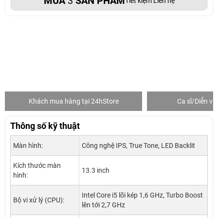
MUA
3
SẢN PHẨM
Tiết kiệm Liên hệ
Khách mua hàng tại 24hStore
Ca sĩ/Diễn v
Thông số kỹ thuật
Màn hình:
Công nghệ IPS, True Tone, LED Backlit
Kích thước màn
13.3 inch
hình:
Intel Core i5 lõi kép 1,6 GHz, Turbo Boost
Bộ vi xử lý (CPU):
lên tới 2,7 GHz