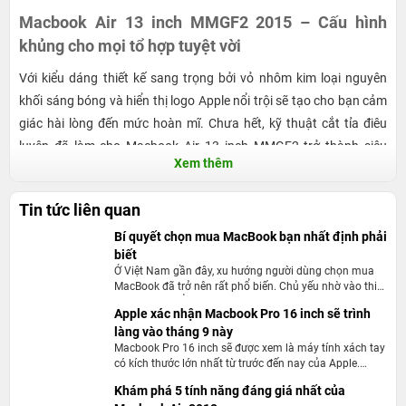
Macbook Air 13 inch MMGF2 2015 – Cấu hình
khủng cho mọi tổ hợp tuyệt vời
Với kiểu dáng thiết kế sang trọng bởi vỏ nhôm kim loại nguyên
khối sáng bóng và hiển thị logo Apple nổi trội sẽ tạo cho bạn cảm
giác hài lòng đến mức hoàn mĩ. Chưa hết, kỹ thuật cắt tỉa điêu
luyện đã làm cho Macbook Air 13 inch MMGF2 trở thành siêu
Xem thêm
phẩm vô cùng hấp dẫn. Bằng nét quyến rũ hay sang trọng của
mình Macbook Air thực sự thu hút người yêu công nghệ. Để đáp
Tin tức liên quan
ứng tiêu chuẩn mỏng nhẹ của người dùng, Apple đã trang bị
Bí quyết chọn mua MacBook bạn nhất định phải
cho máy tính xách tay con cưng ổ cứng lưu trữ flash SSD nhỏ gọn
biết
cùng công nghệ điều kiện rắng, giúp ổ cứng hoạt động ổn
Ở Việt Nam gần đây, xu hướng người dùng chọn mua
định hơn, bền bỉ và sử dụng trơn tru hơn so với ổ cứng truyền
MacBook đã trở nên rất phổ biến. Chủ yếu nhờ vào thiết
kế tinh tế, độ ổn định cực tốt của hệ điều hành và pin
thống. Đặc biệt, Apple đã mở rộng không gian hiển thị màn hình
Apple xác nhận Macbook Pro 16 inch sẽ trình
trâu bò. Việc tìm mua MacBook cũng không còn khó
đến mức 90%, tăng khả năng tầm nhìn sống động hơn cho người
làng vào tháng 9 này
như trước, vì có khá nhiều cửa hàng bày bán các dòng
sản phẩm mới và cũ.
Macbook Pro 16 inch sẽ được xem là máy tính xách tay
trải nghiệm.
có kích thước lớn nhất từ trước đến nay của Apple.
Nhiều người sẽ kỳ vọng nhiều hơn đến từ hiệu năng
Khám phá 5 tính năng đáng giá nhất của
cũng như các tính năng mới mà máy tính mang đến
Màn hình hiển thị ấn tượng