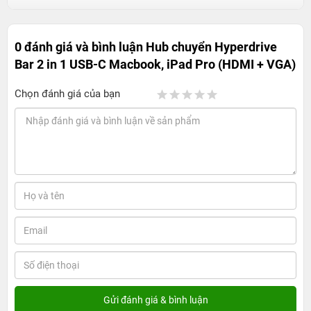
0 đánh giá và bình luận
Hub chuyển Hyperdrive
Bar 2 in 1 USB-C Macbook, iPad Pro (HDMI + VGA)
Chọn đánh giá của bạn
Hub chuyển đa năng Hyperdrive Bar 2 in 1
USB-C đỉnh cao của cổng chuyển đổi
Thiết kế nhỏ gọn, có thể cùng lúc xuất 2 hệ
điều hành Win
Hub chuyển đổi Hyperdrive 2 in 1 sở hữu hai cổng
chuyển đổi HDMI/VGA và USB-C một thiết kế vô cùng
nhỏ gọn. Thiết bị được hoàn thiện nguyên khối bằng chất
liệu Aluminum CNC cao cấp không rỉ. Nhờ đó mang đến
cảm giác chắc chắn, trọng lượng vô cùng nhẹ cũng