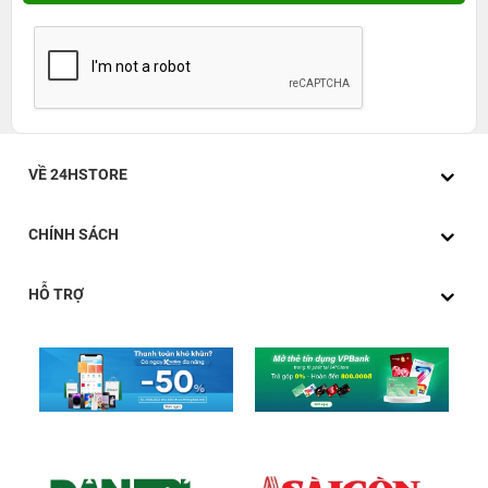
không kém phần tinh tế sang trọng phù hợp với mọi hoàn
cảnh và rất tiện lợi để có thể mang theo.
VỀ 24HSTORE
CHÍNH SÁCH
HỖ TRỢ
Mẫu Hub này hỗ trợ xuất dữ liệu từ các dòng laptop có
cổng USB type C ra các cổng HDMI, VGA.
Xuất màn hình với độ phân giải 1080 pixel ở tần số
60Hz qua cổng VGA
Xuất màn hình 4K ở tần số 30Hz qua cổng HDMI.
Đặc biệt, người dùng có thể xuất cùng lúc 2 màn hình ở