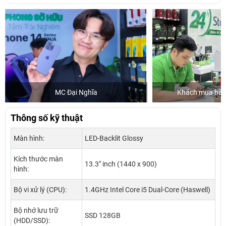
MC Đại Nghĩa
Khách mua hàng
Thông số kỹ thuật
Màn hình:
LED-Backlit Glossy
Kích thước màn
13.3" inch (1440 x 900)
hình:
Bộ vi xử lý (CPU):
1.4GHz Intel Core i5 Dual-Core (Haswell)
Bộ nhớ lưu trữ
SSD 128GB
(HDD/SSD):