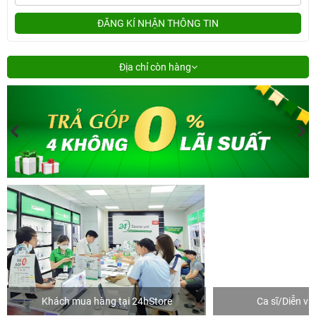
ĐĂNG KÍ NHẬN THÔNG TIN
Địa chỉ còn hàng
Khách mua hàng tại 24hStore
Ca sĩ/Diễn v