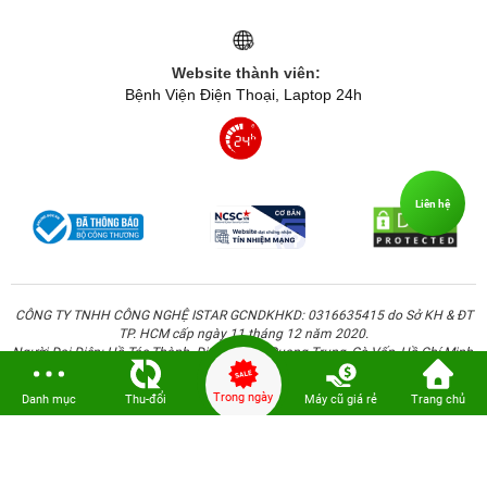
Website thành viên:
Bệnh Viện Điện Thoại, Laptop 24h
Liên hệ
CÔNG TY TNHH CÔNG NGHỆ ISTAR GCNDKHKD: 0316635415 do Sở KH & ĐT
TP. HCM cấp ngày 11 tháng 12 năm 2020.
Người Đại Diện: Hồ Tác Thành. Địa chỉ: 389 Quang Trung, Gò Vấp, Hồ Chí Minh.
Trong ngày
Danh mục
Thu-đổi
Máy cũ giá rẻ
Trang chủ