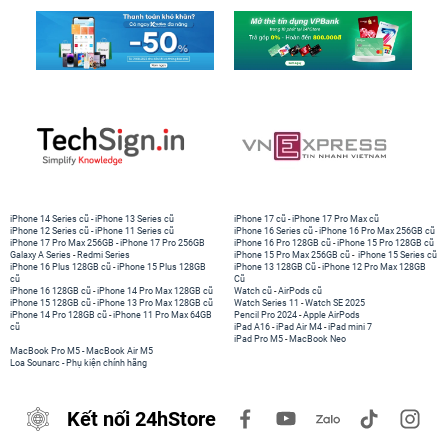
iPhone 14 Series cũ
-
iPhone 13 Series cũ
iPhone 17 cũ
-
iPhone 17 Pro Max cũ
iPhone 12 Series cũ
-
iPhone 11 Series cũ
iPhone 16 Series cũ
-
iPhone 16 Pro Max 256GB cũ
iPhone 17 Pro Max 256GB
-
iPhone 17 Pro 256GB
iPhone 16 Pro 128GB cũ
-
iPhone 15 Pro 128GB cũ
Galaxy A Series
-
Redmi Series
iPhone 15 Pro Max 256GB cũ
-
iPhone 15 Series cũ
iPhone 16 Plus 128GB cũ
-
iPhone 15 Plus 128GB
iPhone 13 128GB Cũ
-
iPhone 12 Pro Max 128GB
cũ
Cũ
iPhone 16 128GB cũ
-
iPhone 14 Pro Max 128GB cũ
Watch cũ
-
AirPods cũ
iPhone 15 128GB cũ
-
iPhone 13 Pro Max 128GB cũ
Watch Series 11
-
Watch SE 2025
iPhone 14 Pro 128GB cũ
-
iPhone 11 Pro Max 64GB
Pencil Pro 2024
-
Apple AirPods
cũ
iPad A16
-
iPad Air M4
-
iPad mini 7
iPad Pro M5
-
MacBook Neo
MacBook Pro M5
-
MacBook Air M5
Loa Sounarc
-
Phụ kiện chính hãng
Kết nối 24hStore