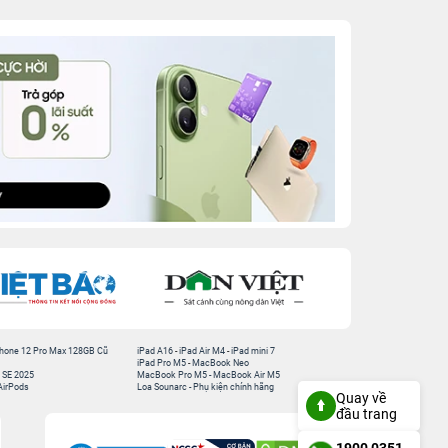
hone 12 Pro Max 128GB Cũ
iPad A16
-
iPad Air M4
-
iPad mini 7
iPad Pro M5
-
MacBook Neo
 SE 2025
MacBook Pro M5
-
MacBook Air M5
AirPods
Loa Sounarc
-
Phụ kiện chính hãng
Quay về
đầu trang