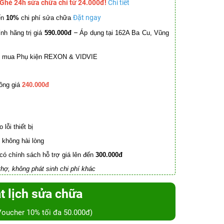
 Ghé 24h sửa chữa chỉ từ 24.000đ!
Chi tiết
Đặt ngay
ến
10%
chi phí sửa chữa
–
nh hãng trị giá
590.000đ
Áp dụng tại 162A Ba Cu, Vũng
mua Phụ kiện REXON & VIDVIE
ồng giá
240.000đ
lỗi thiết bị
không hài lòng
có chính sách hỗ trợ giá lên đến
300.000đ
hợ, không phát sinh chi phí khác
t lịch sửa chữa
Voucher 10% tối đa 50.000đ)