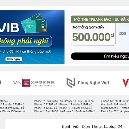
 Max cũ
iPhone 16 Plus 128GB cũ
-
iPhone 15 Plus 128GB cũ
iPhone 13 128GB Cũ
-
iP
16 Pro Max 256GB cũ
iPhone 16 128GB cũ
-
iPhone 14 Pro Max 128GB cũ
Watch cũ
-
AirPods cũ
one 15 Pro 128GB cũ
iPhone 15 128GB cũ
-
iPhone 13 Pro Max 128GB cũ
Watch Series 11
-
Watch
-
iPhone 15 Series cũ
iPhone 14 Pro 128GB cũ
-
iPhone 11 Pro Max 64GB cũ
Pencil Pro 2024
-
Apple 
Bệnh Viện Điện Thoại, Laptop 24h