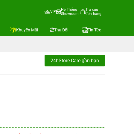
Hệ Thống
Tra cứu
VIP
Showroom
đơn hàng
Khuyến Mãi
Thu Đổi
Tin Tức
24hStore Care gần bạn