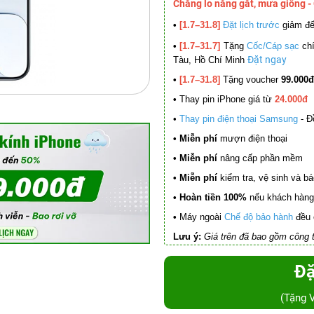
Chẳng lo nắng gắt, mưa giông -
•
[1.7–31.8]
Đặt lịch trước
giảm đ
•
[1.7–31.7]
Tặng
Cốc/Cáp sạc
chí
Đặt ngay
Tàu, Hồ Chí Minh
•
[1.7–31.8]
Tặng voucher
99.000đ
•
Thay pin iPhone giá từ
24.000đ
•
Thay pin điện thoại Samsung
- Đ
• Miễn phí
mượn điện thoại
• Miễn phí
nâng cấp phần mềm
•
Miễn phí
kiểm tra, vệ sinh và báo 
• Hoàn tiền 100%
nếu khách hàng 
•
Máy ngoài
Chế độ bảo hành
đều 
Lưu ý:
Giá trên đã bao gồm công t
Đặ
(Tặng 