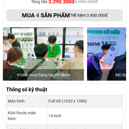
3.390.300đ
6.990.300đ
Tổng tiền:
MUA
4
SẢN PHẨM
Tiết kiệm 3.600.000đ
Khách mua hàng tại 24hStore
MC Đại
Thông số kỹ thuật
Màn hình:
Full HD (1920 x 1080)
Kích thước màn
14 inch
hình: