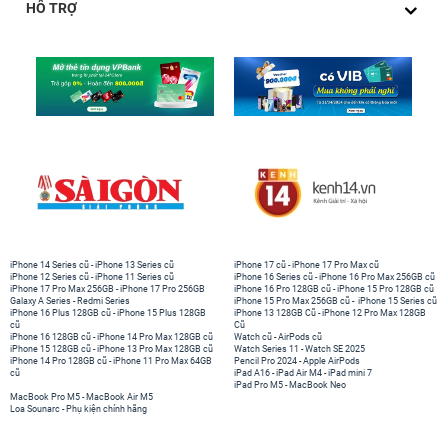
HỖ TRỢ
iPhone 14 Series cũ
-
iPhone 13 Series cũ
iPhone 17 cũ
-
iPhone 17 Pro Max cũ
iPhone 12 Series cũ
-
iPhone 11 Series cũ
iPhone 16 Series cũ
-
iPhone 16 Pro Max 256GB cũ
iPhone 17 Pro Max 256GB
-
iPhone 17 Pro 256GB
iPhone 16 Pro 128GB cũ
-
iPhone 15 Pro 128GB cũ
Galaxy A Series
-
Redmi Series
iPhone 15 Pro Max 256GB cũ
-
iPhone 15 Series cũ
iPhone 16 Plus 128GB cũ
-
iPhone 15 Plus 128GB
iPhone 13 128GB Cũ
-
iPhone 12 Pro Max 128GB
cũ
Cũ
iPhone 16 128GB cũ
-
iPhone 14 Pro Max 128GB cũ
Watch cũ
-
AirPods cũ
iPhone 15 128GB cũ
-
iPhone 13 Pro Max 128GB cũ
Watch Series 11
-
Watch SE 2025
iPhone 14 Pro 128GB cũ
-
iPhone 11 Pro Max 64GB
Pencil Pro 2024
-
Apple AirPods
cũ
iPad A16
-
iPad Air M4
-
iPad mini 7
iPad Pro M5
-
MacBook Neo
MacBook Pro M5
-
MacBook Air M5
Loa Sounarc
-
Phụ kiện chính hãng