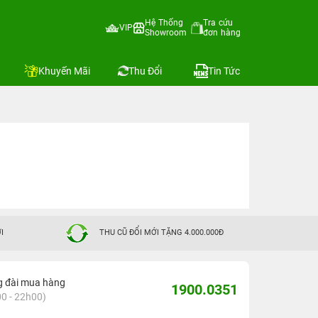
Hệ Thống
Tra cứu
VIP
Showroom
đơn hàng
Khuyến Mãi
Thu Đổi
Tin Tức
I
THU CŨ ĐỔI MỚI TẶNG 4.000.000Đ
g đài mua hàng
1900.0351
0 - 22h00)