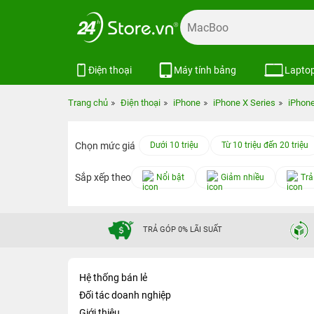
Điện thoại
Máy tính bảng
Lapto
Trang chủ
Điện thoại
iPhone
iPhone X Series
iPhon
Chọn mức giá
Dưới 10 triệu
Từ 10 triệu đến 20 triệu
Sắp xếp theo
Nổi bật
Giảm nhiều
Trả
TRẢ GÓP 0% LÃI SUẤT
Hệ thống bán lẻ
Đối tác doanh nghiệp
Giới thiệu