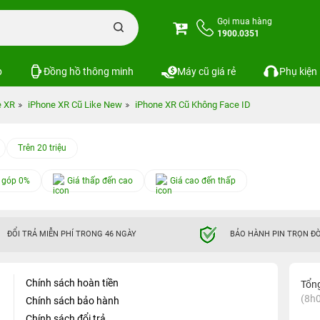
Gọi mua hàng
1900.0351
p
Đồng hồ thông minh
Máy cũ giá rẻ
Phụ kiện
e XR
iPhone XR Cũ Like New
iPhone XR Cũ Không Face ID
Trên 20 triệu
 góp 0%
Giá thấp đến cao
Giá cao đến thấp
ĐỔI TRẢ MIỄN PHÍ TRONG 46 NGÀY
BẢO HÀNH PIN TRỌN ĐỜ
Chính sách hoàn tiền
Tổn
(8h0
Chính sách bảo hành
Chính sách đổi trả