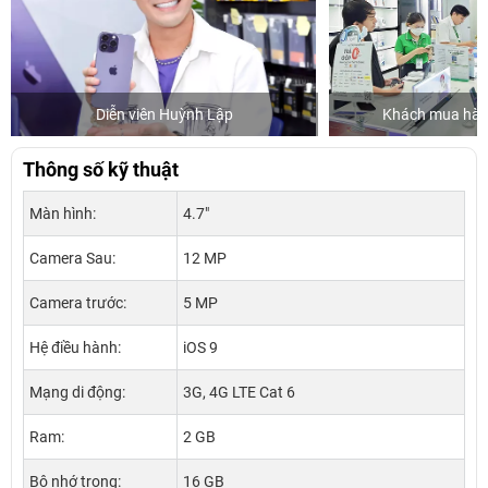
Diễn viên Huỳnh Lập
Khách mua hàng
Thông số kỹ thuật
Màn hình:
4.7"
Camera Sau:
12 MP
Camera trước:
5 MP
Hệ điều hành:
iOS 9
Mạng di động:
3G, 4G LTE Cat 6
Ram:
2 GB
Bộ nhớ trong:
16 GB