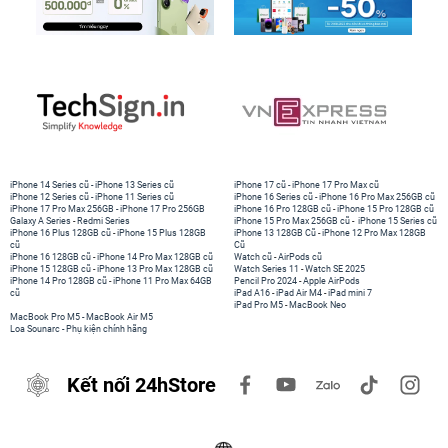
bị bộ vi xử lý 64-bit Apple A9 mới, tích hợp kèm cả vi xử lý chuyển
động M9. Đại diện Apple cho biết, iPhone 6S Lock có bộ vi xử lý
nhanh hơn 70% với tác vụ CPU và 90% với tác vụ GPU so với Apple
A8 trên iPhone 6.Với cấu hình mạnh mẽ, người dùng sẽ cảm thấy
hài lòng khi trải nghiệm nhiều tác vụ trên iPhone 6S Lock cũ vẫn
rất mượt mà, không giật, lag.
iPhone 14 Series cũ
-
iPhone 13 Series cũ
iPhone 17 cũ
-
iPhone 17 Pro Max cũ
iPhone 12 Series cũ
-
iPhone 11 Series cũ
iPhone 16 Series cũ
-
iPhone 16 Pro Max 256GB cũ
iPhone 17 Pro Max 256GB
-
iPhone 17 Pro 256GB
iPhone 16 Pro 128GB cũ
-
iPhone 15 Pro 128GB cũ
Galaxy A Series
-
Redmi Series
iPhone 15 Pro Max 256GB cũ
-
iPhone 15 Series cũ
iPhone 16 Plus 128GB cũ
-
iPhone 15 Plus 128GB
iPhone 13 128GB Cũ
-
iPhone 12 Pro Max 128GB
cũ
Cũ
iPhone 16 128GB cũ
-
iPhone 14 Pro Max 128GB cũ
Watch cũ
-
AirPods cũ
iPhone 15 128GB cũ
-
iPhone 13 Pro Max 128GB cũ
Watch Series 11
-
Watch SE 2025
iPhone 14 Pro 128GB cũ
-
iPhone 11 Pro Max 64GB
Pencil Pro 2024
-
Apple AirPods
cũ
iPad A16
-
iPad Air M4
-
iPad mini 7
iPad Pro M5
-
MacBook Neo
MacBook Pro M5
-
MacBook Air M5
Loa Sounarc
-
Phụ kiện chính hãng
Kết nối 24hStore
Ngoài thiết kế đẹp và cấu hình mạnh mẽ, iPhone 6S Lock cũ còn
được trang bị camera chính 8MP, khả năng lấy nét tự động trong