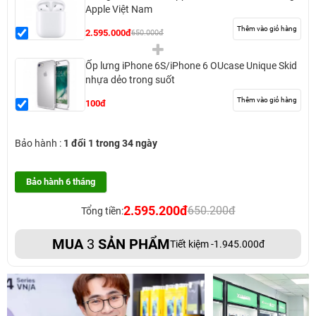
Apple Việt Nam
Thêm vào giỏ hàng
2.595.000đ
650.000đ
Ốp lưng iPhone 6S/iPhone 6 OUcase Unique Skid
nhựa dẻo trong suốt
Thêm vào giỏ hàng
100đ
Bảo hành :
1 đổi 1 trong 34 ngày
Bảo hành 6 tháng
2.595.200đ
650.200đ
Tổng tiền:
MUA
3
SẢN PHẨM
Tiết kiệm -1.945.000đ