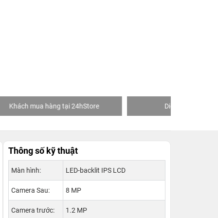
re
Diễn viên Duy Khánh
Khách
Thông số kỹ thuật
Màn hình:
LED-backlit IPS LCD
Camera Sau:
8 MP
Camera trước:
1.2 MP