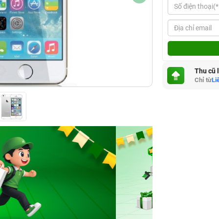
Thu cũ 
Chỉ từ
Li