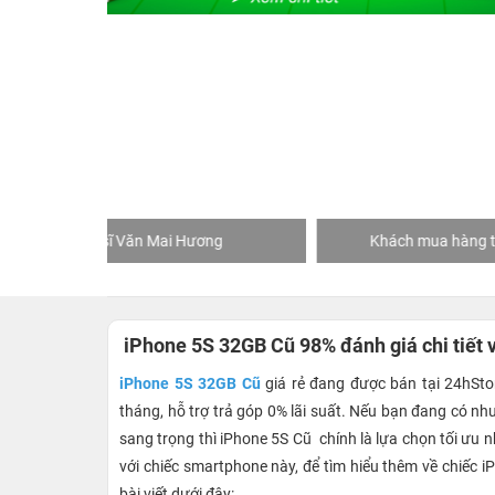
ng
Khách mua hàng tại 24hStore
iPhone 5S 32GB Cũ 98% đánh giá chi tiết v
iPhone 5S 32GB Cũ
giá rẻ đang được bán tại 24hStor
tháng, hỗ trợ trả góp 0% lãi suất. Nếu bạn đang có n
sang trọng thì iPhone 5S Cũ chính là lựa chọn tối ưu n
với chiếc smartphone này, để tìm hiểu thêm về chiếc 
bài viết dưới đây: