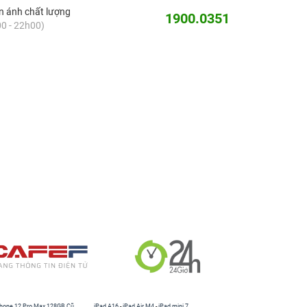
 ánh chất lượng
1900.0351
0 - 22h00)
hone 12 Pro Max 128GB Cũ
iPad A16
-
iPad Air M4
-
iPad mini 7