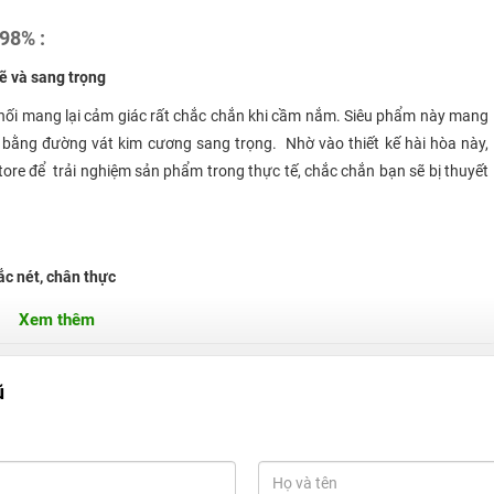
98% :
ẽ và sang trọng
hối mang lại cảm giác rất chắc chắn khi cầm nắm. Siêu phẩm này mang
ròn bằng đường vát kim cương sang trọng. Nhờ vào thiết kế hài hòa này,
ore để trải nghiệm sản phẩm trong thực tế, chắc chắn bạn sẽ bị thuyết
ắc nét, chân thực
Xem thêm
ỗ trợ sử dụng công nghệ tiên tiến, hiện đại, hiển thị IPS mang đến cho
ũ
nét, chi tiết và sống động. Bên cạnh đó, iPhone 5s cũng có khả năng hiển
h cho một chiếc smartphone là khá nhỏ nhưng thực tế cho thấy màn hình
ười dùng. Chưa hết, trên iPhone 5S còn được tích hợp công nghệ nhận