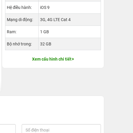
Hệ điều hành:
iOS 9
Mạng di động:
3G, 4G LTE Cat 4
Ram:
1 GB
Bộ nhớ trong:
32 GB
Xem cấu hình chi tiết