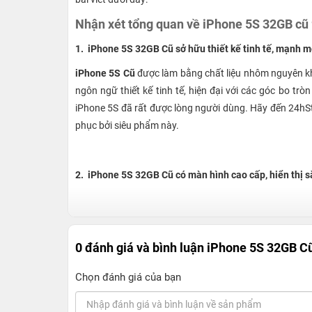
Nhận xét tổng quan về iPhone 5S 32GB cũ 
1. iPhone 5S 32GB Cũ sở hữu thiết kế tinh tế, mạnh m
iPhone 5S Cũ
được làm bằng chất liệu nhôm nguyên k
ngôn ngữ thiết kế tinh tế, hiện đại với các góc bo t
iPhone 5S đã rất được lòng người dùng. Hãy đến 24hSt
phục bởi siêu phẩm này.
2. iPhone 5S 32GB Cũ có màn hình cao cấp, hiển thị s
Bên cạnh ngoại hình đẹp hoàn hảo,
iPhone 5S Cũ
còn được trang bị tấm màn hình Retina rộng 4 inch, h
0 đánh giá và bình luận
iPhone 5S 32GB C
người dùng chất lượng hiển thị tốt nhất, hình ảnh sắc 
thị rõ nét ngoài trời nhờ vào tấm nền IPS hiện đại.
Chọn đánh giá của bạn
So với thời điểm hiện tại, kích thước màn hình 4 inc
của iPhone 5S có thể đáp ứng hầu hết nhu cầu của ng