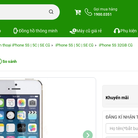
Gọi mua hàng
1900.0351
p
Đồng hồ thông minh
Máy cũ giá rẻ
Phụ kiện
n thoại iPhone 5S | 5C | SE Cũ
iPhone 5S | 5C | SE Cũ
iPhone 5S 32GB Cũ
So sánh
Khuyến mãi
ĐĂNG KÍ NHẬN 