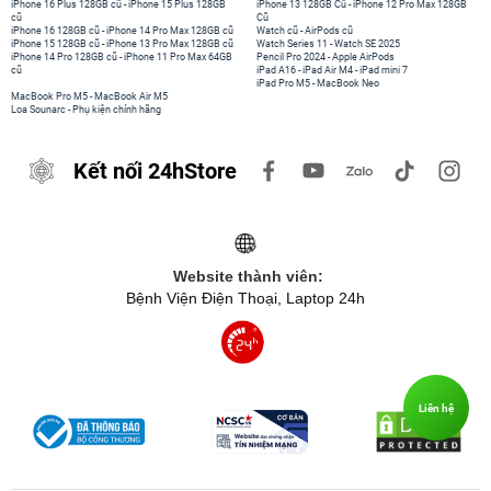
iPhone 16 Plus 128GB cũ
-
iPhone 15 Plus 128GB
iPhone 13 128GB Cũ
-
iPhone 12 Pro Max 128GB
cũ
Cũ
iPhone 16 128GB cũ
-
iPhone 14 Pro Max 128GB cũ
Watch cũ
-
AirPods cũ
iPhone 15 128GB cũ
-
iPhone 13 Pro Max 128GB cũ
Watch Series 11
-
Watch SE 2025
iPhone 14 Pro 128GB cũ
-
iPhone 11 Pro Max 64GB
Pencil Pro 2024
-
Apple AirPods
cũ
iPad A16
-
iPad Air M4
-
iPad mini 7
iPad Pro M5
-
MacBook Neo
MacBook Pro M5
-
MacBook Air M5
Loa Sounarc
-
Phụ kiện chính hãng
Kết nối 24hStore
Website thành viên:
Bạn có thể đến 24hStore ngay hôm nay để tận mắt trải nghiệm
Bệnh Viện Điện Thoại, Laptop 24h
tấm màn hình tuyệt vời này trên iPhone 5C 8GB Cũ 99%.
3. Camera iPhone 5C 8GB Cũ 99% có khả năng
chụp ảnh tốt
Liên hệ
Tiếp tục phát huy thành công của các model iPhone thế hệ trước,
iPhone 5C 8GB Cũ 99%
được trang bị camera sau iSight 8MGPX,
cảm biến BSI, độ mở f/2.4, tấm phủ sa-phia, giống như trên