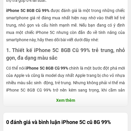
trợ trả góp 0% lãi suất.
iPhone 5C 8GB Cũ 99%
được đánh giá là một trong những chiếc
smartphone giá rẻ đáng mua nhất hiện nay nhờ vào thiết kế trẻ
trung, nhỏ gọn và cấu hình mạnh mẽ. Nếu bạn đang có ý định
mua một chiếc iPhone 5C nhưng còn đắn đo về tính năng của
smartphone này, hãy theo dõi bài viết dưới đây nhé:
1. Thiết kế iPhone 5C 8GB Cũ 99% trẻ trung, nhỏ
gọn, đa dạng màu sắc
Có thể nói
iPhone 5C 8GB Cũ 99%
chính là một bước đột phá mới
của Apple và cũng là model duy nhất Apple trang bị cho vỏ nhựa
nhiều màu sắc sinh động, trẻ trung. Nhưng không phải vì thế mà
iPhone 5C 8GB Cũ 99% trở nên kém sang trọng, khi cầm sản
phẩm này trên tay chắc chắn bạn sẽ phải ngạc nhiên với ngoại
Xem thêm
hình của thiết bị.
iPhone 5C Cũ
sở hữu màn hình retina 4" và nút Home truyền
0 đánh giá và bình luận
iPhone 5C cũ 8G 99%
thống. Các cổng kết nối Lightning và giắc cắm tai nghe được bố
trí ở đáy máy, tương tự như iPhone 5s, và cùng với đó là một chiếc