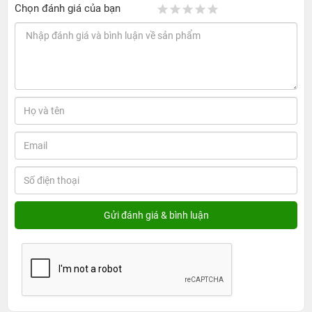
Chọn đánh giá của bạn
loa ngoài mono. Các nút còn lại là nút nguồn, nút gạt tắt chuông
và tăng giảm âm lượng vẫn được bố trí ở vị trí thông thường,
nhưng có chút khác biệt là nó được làm từ nhựa chứ không còn là
kim loại nữa. Khay gắn SIM của iPhone 5c cũng được làm cùng
màu với vỏ. Ở mặt sau cách bố trí các thành phần vẫn như cũ,
bao gồm camera ở góc trái, sát bên là mic và một chiếc đèn flash
LED, logo quả táo và chữ iPhone ở vị trí quen thuộc, ngoài ra thì
còn có những thông tin thêm, tuỳ theo thị trường.