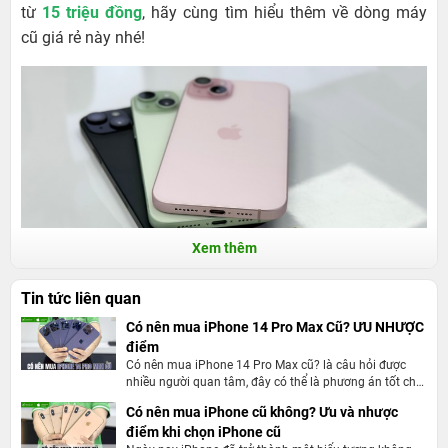
từ
15 triệu đồng
, hãy cùng tìm hiểu thêm về dòng máy
cũ giá rẻ này nhé!
Xem thêm
Tin tức liên quan
Có nên mua iPhone 14 Pro Max Cũ? ƯU NHƯỢC
iPhone 15 Plus cũ giá bao nhiêu tháng
điểm
Có nên mua iPhone 14 Pro Max cũ? là câu hỏi được
8/2026?
nhiều người quan tâm, đây có thể là phương án tốt cho
những ai không chi quá nhiều tiền vào thiết bị mới. Vậy
Tại 24hStorer, giá iPhone 15 Plus cũ tháng 8/2026 dao
Có nên mua iPhone cũ không? Ưu và nhược
ưu điểm của việc mua iPhone cũ là hãy cùng 24hStore
điểm khi chọn iPhone cũ
động từ
13,4 triệu - 16,9 triệu đồng
phụ thuộc vào tình
qua bài viết này.