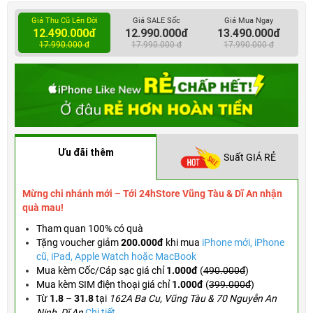
Giá Thu Cũ Lên Đời
Giá SALE Sốc
Giá Mua Ngay
12.490.000đ
12.990.000đ
13.490.000đ
17.990.000 đ
17.990.000 đ
17.990.000 đ
Ưu đãi thêm
Suất GIÁ RẺ
Mừng chi nhánh mới – Tới 24hStore Vũng Tàu & Dĩ An nhận
quà mau!
Tham quan 100% có quà
Tặng voucher
giảm
200.000đ
khi mua
iPhone mới, iPhone
cũ, iPad, Apple Watch hoặc MacBook
Mua kèm Cốc/Cáp sạc giá chỉ
1.000đ
(
490.000đ
)
Mua kèm SIM điện thoại giá chỉ
1.000đ
(
399.000đ
)
Từ
1.8
–
31.8
tại
162A Ba Cu, Vũng Tàu & 70 Nguyễn An
Ninh, Dĩ An
Chi tiết