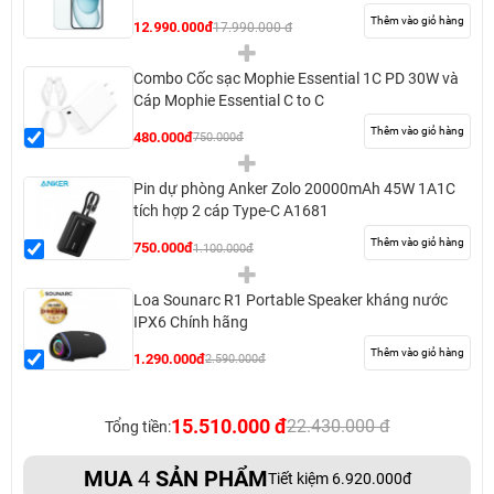
Thêm vào giỏ hàng
12.990.000đ
17.990.000 đ
Combo Cốc sạc Mophie Essential 1C PD 30W và
Cáp Mophie Essential C to C
Thêm vào giỏ hàng
480.000đ
750.000đ
Pin dự phòng Anker Zolo 20000mAh 45W 1A1C
tích hợp 2 cáp Type-C A1681
Thêm vào giỏ hàng
750.000đ
1.100.000đ
Loa Sounarc R1 Portable Speaker kháng nước
IPX6 Chính hãng
Thêm vào giỏ hàng
1.290.000đ
2.590.000đ
15.510.000 đ
22.430.000 đ
Tổng tiền:
MUA
4
SẢN PHẨM
Tiết kiệm 6.920.000đ