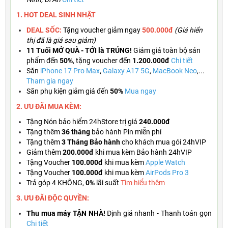
1. HOT DEAL SINH NHẬT
DEAL SỐC:
Tặng voucher g
iảm ngay
500.000đ
(Giá hiển
thị đã là giá sau giảm)
11 Tuổi MỞ QUÀ - TỚI là TRÚNG!
Giảm giá toàn bộ sản
phẩm đến
50%
,
tặng voucher đến
1.200.000đ
Chi tiết
Săn
iPhone 17 Pro Max
,
Galaxy A17 5G
,
MacBook Neo
,...
Tham gia ngay
Săn phụ kiện giảm giá đến
50%
Mua ngay
2. ƯU ĐÃI MUA KÈM:
Tặng Nón bảo hiểm 24hStore trị giá
240.000đ
T
ặng thêm
36 tháng
bảo hành Pin miễn phí
Tặng thêm
3 Tháng Bảo hành
cho khách mua gói 24hVIP
Giảm thêm
200.000đ
khi mua kèm Bảo hành 24hVIP
Tặng
Voucher
100.000đ
khi mua kèm
Apple Watch
Tặng
Voucher
100.000đ
khi mua kèm
AirPods Pro 3
Trả góp 4 KHÔNG,
0%
lãi suất
Tìm hiểu thêm
3. ƯU ĐÃI ĐỘC QUYỀN:
Thu mua máy TẬN NHÀ!
Định giá nhanh - Thanh toán gọn
Chi tiết