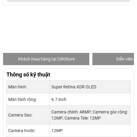
g tại 24hStore
Diễn viên Duy Khánh
Thông số kỹ thuật
Màn hình:
Super Retina XDR OLED
Màn hình rộng:
6.7 inch
Camera chính: 48MP; Camerra góc rộng:
Camera Sau:
12MP; Camera Tele: 12MP
Camera trước:
12MP