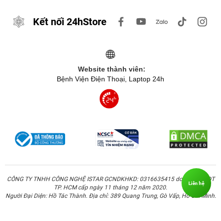
Kết nối 24hStore
Website thành viên:
Bệnh Viện Điện Thoại, Laptop 24h
CÔNG TY TNHH CÔNG NGHỆ ISTAR GCNDKHKD: 0316635415 do Sở KH & ĐT
Liên hệ
TP. HCM cấp ngày 11 tháng 12 năm 2020.
Người Đại Diện: Hồ Tác Thành. Địa chỉ: 389 Quang Trung, Gò Vấp, Hồ Chí Minh.