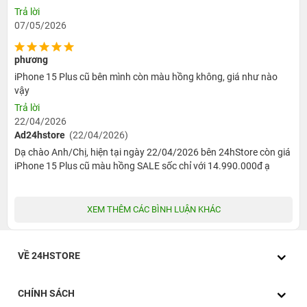
Trả lời
13.490.000đ
07/05/2026
14.490.000đ
phương
13.990.000đ
iPhone 15 Plus cũ bên mình còn màu hồng không, giá như nào
vậy
Trả lời
iPhone 15 Plus 256GB cũ
22/04/2026
Ad24hstore
(22/04/2026)
Máy Đẹp
Dạ chào Anh/Chị, hiện tại ngày 22/04/2026 bên 24hStore còn giá
15.490.000đ
iPhone 15 Plus cũ màu hồng SALE sốc chỉ với 14.990.000đ ạ
15.990.000đ
XEM THÊM CÁC BÌNH LUẬN KHÁC
Liên hệ
VỀ 24HSTORE
iPhone 15 Plus 512GB cũ
Máy Đẹp
CHÍNH SÁCH