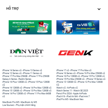
16.490.000 đ
HỖ TRỢ
16.990.000đ
Liên hệ
Lưu ý:
Trên đây là bảng giá cập nhật mới nhất tháng
08/2026, giá bán có thể thay đổi theo từng thời điểm và
các chương trình khuyến mãi.
Trải nghiệm thực tế iPhone 15 Plus cũ tại
24hStore
iPhone 14 Series cũ
-
iPhone 13 Series cũ
iPhone 17 cũ
-
iPhone 17 Pro Max cũ
iPhone 12 Series cũ
-
iPhone 11 Series cũ
iPhone 16 Series cũ
-
iPhone 16 Pro Max 256GB cũ
iPhone 17 Pro Max 256GB
-
iPhone 17 Pro 256GB
iPhone 16 Pro 128GB cũ
-
iPhone 15 Pro 128GB cũ
Galaxy A Series
-
Redmi Series
iPhone 15 Pro Max 256GB cũ
-
iPhone 15 Series cũ
iPhone 16 Plus 128GB cũ
-
iPhone 15 Plus 128GB
iPhone 13 128GB Cũ
-
iPhone 12 Pro Max 128GB
cũ
Cũ
iPhone 16 128GB cũ
-
iPhone 14 Pro Max 128GB cũ
Watch cũ
-
AirPods cũ
iPhone 15 128GB cũ
-
iPhone 13 Pro Max 128GB cũ
Watch Series 11
-
Watch SE 2025
iPhone 14 Pro 128GB cũ
-
iPhone 11 Pro Max 64GB
Pencil Pro 2024
-
Apple AirPods
cũ
iPad A16
-
iPad Air M4
-
iPad mini 7
iPad Pro M5
-
MacBook Neo
MacBook Pro M5
-
MacBook Air M5
Loa Sounarc
-
Phụ kiện chính hãng