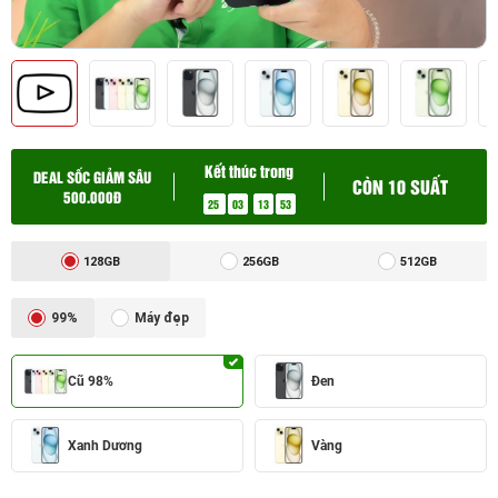
Kết thúc trong
DEAL SỐC GIẢM SÂU
CÒN 10 SUẤT
500.000Đ
25
03
13
52
128GB
256GB
512GB
99%
Máy đẹp
Cũ 98%
Đen
Xanh Dương
Vàng