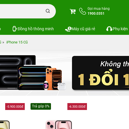
Gọi mua hàng
1900.0351
p
Đồng hồ thông minh
Máy cũ giá rẻ
Phụ kiện
ũ
iPhone 15 Cũ
Trả góp 0%
-5.900.000đ
-6.300.000đ