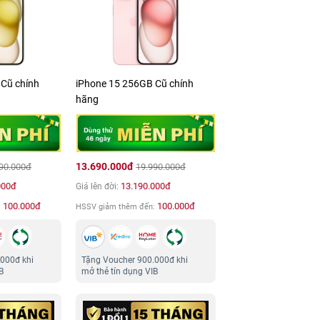
Cũ chính
iPhone 15 256GB Cũ chính
hãng
13.690.000đ
90.000đ
19.990.000đ
000đ
13.190.000đ
Giá lên đời:
100.000đ
100.000đ
:
HSSV giảm thêm đến:
000đ khi
Tặng Voucher 900.000đ khi
B
mở thẻ tín dụng VIB