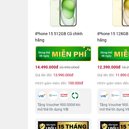
iPhone 15 512GB Cũ chính
iPhone 15 128GB 
hãng
hãng
14.490.000đ
12.390.000đ
20.990.000đ
18.2
13.990.000đ
11.890.
Giá lên đời:
Giá lên đời:
100.000đ
HSSV giảm thêm đến:
HSSV giảm thêm đến
Tặng Voucher 900.000đ khi
Tặng Voucher 900.
mở thẻ tín dụng VIB
mở thẻ tín dụng VI