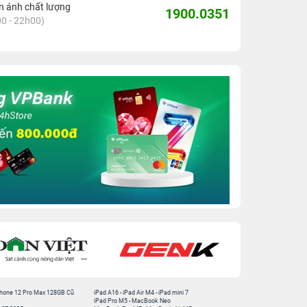
 ánh chất lượng
1900.0351
0 - 22h00)
hone 12 Pro Max 128GB Cũ
iPad A16
-
iPad Air M4
-
iPad mini 7
iPad Pro M5
-
MacBook Neo