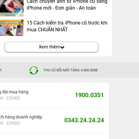
Cách chuyển ảnh từ iPhone cũ sang
iPhone mới - Đơn giản - An toàn
15 Cách kiểm tra iPhone cũ trước khi
mua CHUẨN NHẤT
Xem thêm
I
THU CŨ ĐỔI MỚI TẶNG 4.000.000Đ
g đài mua hàng
1900.0351
0 - 22h00)
ch hàng doanh nghiệp
0343.24.24.24
0 - 22h00)