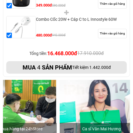
Thêm vào giỏ hàng
349.000đ
590.000đ
Combo Cốc 20W + Cáp C to L Innostyle 60W
Thêm vào giỏ hàng
480.000đ
940.000đ
16.468.000đ
17.910.000đ
Tổng tiền:
MUA
4
SẢN PHẨM
Tiết kiệm 1.442.000đ
Ca sĩ Văn Mai Hương
Khách mua hàn