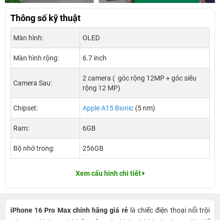
Thông số kỹ thuật
Màn hình:
OLED
Màn hình rộng:
6.7 inch
2 camera ( góc rộng 12MP + góc siêu
Camera Sau:
rộng 12 MP)
Chipset:
Apple A15 Bionic
(5 nm)
Ram:
6GB
Bộ nhớ trong:
256GB
Xem cấu hình chi tiết
iPhone 16 Pro Max chính hãng giá rẻ
là chiếc điện thoại nổi trội