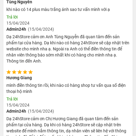
16.990.000đ
17.990.000đ
Liên hệ
Tùng Nguyễn
bán
khi nào có 14 plus màu trắng ánh sao tư vấn mình với ạ
Trả lời
15/04/2024
Admin24h
(15/04/2024)
(Lưu ý: Bảng giá trên được cập nhật từ giá bán tại 24hStore và
Dạ 24hStore cảm ơn Anh Tùng Nguyễn đã quan tâm đến sản
có thể thay đổi theo thời gian, nếu có thay đổi chúng tôi sẽ cập
phẩm tại cửa hàng. Dạ khi nào có hàng 24hStore sẽ cập nhật trên
nhật lại thông tin trên website)
website cho mình nha ạ. Ngoài ra Anh có thể điền thông tin để
nhân viên thông báo sớm nhất khi có hàng cho mình nha ạ.
Điểm nổi bật trên dòng iPhone 14 Plus cũ
Thông tin đến Anh.
256GB chính hãng
Chiếc điện thoại iPhone 14 Plus phiên bản 256GB có rất nhiều tính
Hương Giang
năng hấp dẫn người dùng phải sở hữu ngay sản phẩm này. Hãy
mình điền thông tin rồi, khi nào có hàng shop tư vấn qua số điện
thoại hộ mình
cùng tìm hiểu về hiệu năng, thiết kế và tiện ích ấn tượng của thiết
Trả lời
bị này nhé!
15/04/2024
Admin24h
(15/04/2024)
Thiết kế thanh mảnh cuốn hút
Dạ 24hStore cảm ơn Chị Hương Giang đã quan tâm đến sản
phẩm tại cửa hàng. Dạ khi có hàng 24hStore sẽ cập nhật trên
website để mình nắm thông tin, dạ nhân viên sẽ liên hệ với thông