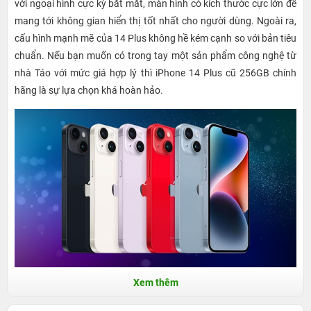
với ngoại hình cực kỳ bắt mắt, màn hình có kích thước cực lớn để
mang tới không gian hiển thị tốt nhất cho người dùng. Ngoài ra,
cấu hình mạnh mẽ của 14 Plus không hề kém cạnh so với bản tiêu
chuẩn. Nếu bạn muốn có trong tay một sản phẩm công nghệ từ
nhà Táo với mức giá hợp lý thì iPhone 14 Plus cũ 256GB chính
hãng là sự lựa chọn khá hoàn hảo.
Xem thêm
Các dòng máy iPhone 14 Plus 256GB cũ phổ
biến hiện nay