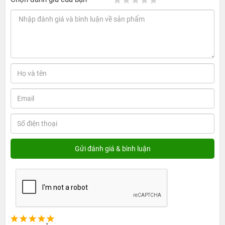
máy này.
Máy trầy xước nhiều (97%):
iPhone 14 Plus 97% có
mức độ trầy xước khá cao và mức giá thấp hơn nhiều
so với dòng like new 98% 99%. Ngoại hình của máy có
thể bị tác động bởi ngoại lực hay va chạm. Những
chiếc điện thoại này ngoại hình hơi kém hoàn
mỹ nhưng tính năng bên trong vẫn có thể đáp ứng
được các nhu cầu của bạn.
iPhone 14 Plus 256GB cũ giá bao nhiêu tiền?
Khi mua điện thoại iPhone 14 Plus phiên bản dung lượng 256GB
nhiều người thường thắc mắc iPhone 14 Plus 256GB cũ giá bao
nhiêu. Dưới đây là bảng giá chi tiết tại 24hStore như sau:
iPhone 14
iPhone 14
iPhone 14 Plus
Sản
Plus 256GB cũ
Plus 256GB
cũ 256GB máy
phẩm
99% FullBox
cũ máy đẹp
đẹp FullBox
Giá