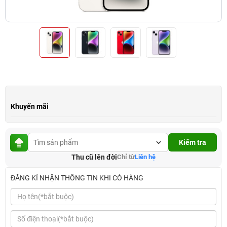
Khuyến mãi
Kiểm tra
Thu cũ lên đời
Chỉ từ
Liên hệ
ĐĂNG KÍ NHẬN THÔNG TIN KHI CÓ HÀNG