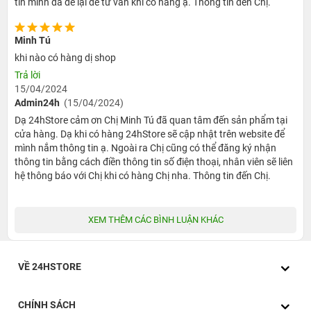
tin mình đã để lại để tư vấn khi có hàng ạ. Thông tin đến Chị.
Minh Tú
khi nào có hàng dị shop
Trả lời
15/04/2024
Admin24h
(15/04/2024)
Dạ 24hStore cảm ơn Chị Minh Tú đã quan tâm đến sản phẩm tại
cửa hàng. Dạ khi có hàng 24hStore sẽ cập nhật trên website để
Tương như những thế hệ Plus trước đây chiếc điện thoại iPhone
mình nắm thông tin ạ. Ngoài ra Chị cũng có thể đăng ký nhận
14 Plus chính là phiên bản phóng to từ iPhone 14 với thiết kế
thông tin bằng cách điền thông tin số điện thoại, nhân viên sẽ liên
không có thay đổi nhiều. Những cạnh viền vuông vức cộng với
hệ thông báo với Chị khi có hàng Chị nha. Thông tin đến Chị.
mặt lưng phẳng đã giúp cho 14 Plus có vẻ đặc trưng riêng biệt và
ngoại hình hợp thời trang.
XEM THÊM CÁC BÌNH LUẬN KHÁC
iPhone 14 Plus khá thanh mảnh vì độ mỏng chỉ ở mức 7.8mm,
chiều ngang 78.1mm. Ngoại hình thanh mảnh này giúp cho điện
VỀ 24HSTORE
thoại của bạn trở nên sang trọng hơn hẳn.
Máy được bao bọc toàn bộ bằng khung nhôm giúp tối ưu được
CHÍNH SÁCH