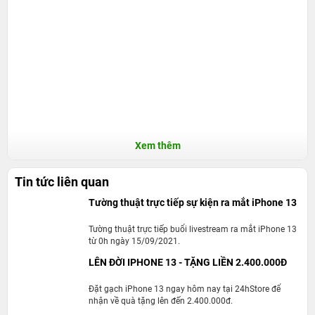
Tại sự kiện California Streaming, Apple đã chính thức
Xem thêm
giới thiệu dòng iPhone 13 Series hoàn toàn mới. Trong
đó, sản phẩm iPhone 13 Mini Series với 3 tùy chọn dung
Tin tức liên quan
lượng là 128GB, 256GB và 512GB đang được đông đảo
Tường thuật trực tiếp sự kiện ra mắt iPhone 13
người dùng quan tâm. Cùng 24hStore tìm có gì mới mẻ
bên trong chiếc iPhone 13 Mini 512GB này nhé.
Tường thuật trực tiếp buổi livestream ra mắt iPhone 13
từ 0h ngày 15/09/2021.
iPhone 13 Mini 512GB - Sản phẩm nhỏ gọn,
LÊN ĐỜI IPHONE 13 - TẶNG LIỀN 2.400.000Đ
đón đầu xu thế
Đặt gạch iPhone 13 ngay hôm nay tại 24hStore để
Thiết kế
nhận về quà tặng lên đến 2.400.000đ.