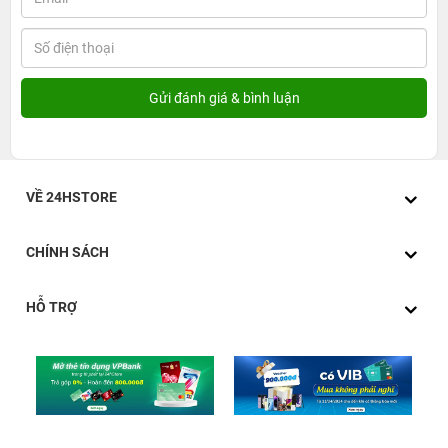
VỀ 24HSTORE
CHÍNH SÁCH
HỖ TRỢ
Màn hình
Màn hình iPhone 13 Mini 512GB có kích thước 5.4
inch, sử dụng tấm nền OLED cao cấp với kính cường lực
Ceramic Shield cho mặt trước. Loại kính này bền hơn tới
4 lần so với kính cường lực thông thường.