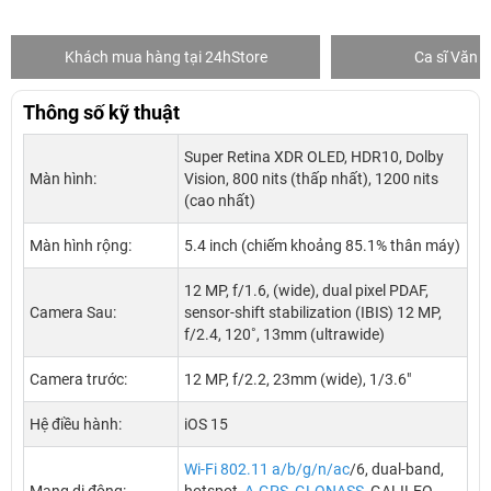
Khách mua hàng tại 24hStore
Ca sĩ Văn 
Thông số kỹ thuật
Super Retina XDR OLED, HDR10, Dolby
Màn hình:
Vision, 800 nits (thấp nhất), 1200 nits
(cao nhất)
Màn hình rộng:
5.4 inch (chiếm khoảng 85.1% thân máy)
12 MP, f/1.6, (wide), dual pixel PDAF,
Camera Sau:
sensor-shift stabilization (IBIS) 12 MP,
f/2.4, 120˚, 13mm (ultrawide)
Camera trước:
12 MP, f/2.2, 23mm (wide), 1/3.6"
Hệ điều hành:
iOS 15
Wi-Fi 802.11 a/b/g/n/ac
/6, dual-band,