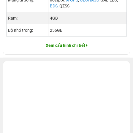
Mạng di động:
hotspot,
A-GPS
,
GLONASS
, GALILEO,
BDS
, QZSS
Ram:
4GB
Bộ nhớ trong:
256GB
Xem cấu hình chi tiết