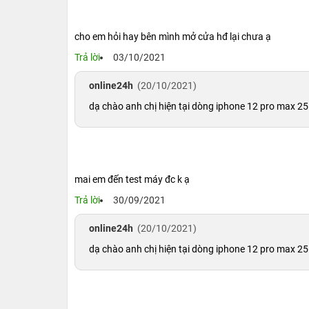
cho em hỏi hay bên mình mở cửa hđ lại chưa ạ
Trả lời
03/10/2021
online24h
(20/10/2021)
dạ chào anh chị hiện tại dòng iphone 12 pro max 2
Apple hầu như sẽ không bao h công bố dung l
ngoài can thiệp sâu thì chúng ta mới có thể b
kiểm tra
iPhone 12 Pro Max 256G
cho biết viên
1.5. Dung lượng bộ nhớ 256GB
mai em đến test máy đc k ạ
iPhone 12 Pro Max
Với mức dung lượng lên đế
Trả lời
30/09/2021
giải trí ngay tại trên Apple Store và chơi mà kh
online24h
(20/10/2021)
Apple cũng thường xuyên cập nhật các phiên b
dạ chào anh chị hiện tại dòng iphone 12 pro max 2
này không thể nào làm khó được iPhone 12 Pro
hợp cho mọi nhu cầu sử dụng mặc dù có nhiều 
mức vừa đủ để sử dụng.