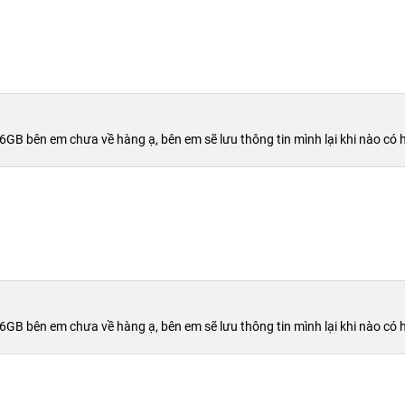
56GB bên em chưa về hàng ạ, bên em sẽ lưu thông tin mình lại khi nào c
ượng pin của các dòng iPhone, cho đến thi các hệ thống bên
iết được dung lượng chính xác của máy. Và theo như hệ thống
 pin của máy iPhone 12 Pro Max đạt tới 3.687 mAh
n 256GB bạn có thể tả hàng loạt những loại game nặng về để
ông lo sợ bị đầy bộ nhớ đệm.
ản hệ điều hành mới và tốn rất nhiều dung lượng nhưng việc
56GB bên em chưa về hàng ạ, bên em sẽ lưu thông tin mình lại khi nào c
 Max với dung lượng 256GB. Đây là một chiếc điện thoại phù
dung lượng bộ nhớ để bạn có thể lựa chọn nhưng 256GB sẽ là