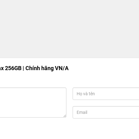
e
là mẫu có kích thước lớn nhất lên tới 6.7 inches, lớn hơn cả
h là mẫu điện thoại lớn nhất từ trước đến nay mà Apple phát
 và nhiều camera hơn 11 Pro Max.
ax 256GB | Chính hãng VN/A
 Pro Max 256GB
đã chuyển sang thiết kế cạnh phẳng giống hệt
 có vẻ giống nhưng cách hoàn thiện cao cấp hơn. Bộ khung sử
vậy mà độ bền cứng của máy cứng cáp, bền bỉ.
g viền ở các kích thước quen thuộc, Apple
iPhone 12 Pro Max
 XDR với tính năng quản lý toàn hệ thống cho độ chính xác màu
ất từ ​​trước đến nay của iPhone và độ phân giải cao nhất với