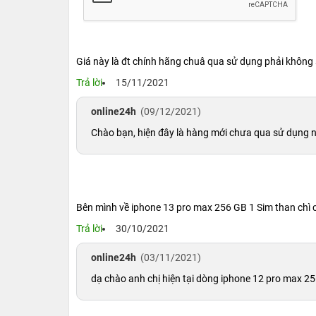
gần 3,5 triệu điểm ảnh cho trải nghiệm xem cực
được xem những thước phim video HDR sống độn
1.4. Pin khủng iPhone 12 Pro Max 256GB
Giá này là đt chính hãng chuâ qua sử dụng phải không
Trả lời
15/11/2021
online24h
(09/12/2021)
Chào bạn, hiện đây là hàng mới chưa qua sử dụng n
Bên mình về iphone 13 pro max 256 GB 1 Sim than chì
Trả lời
30/10/2021
online24h
(03/11/2021)
dạ chào anh chị hiện tại dòng iphone 12 pro max 2