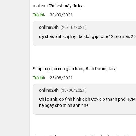
1.6. Hệ thống camera chuyên nghiệp đa n
mai em đến test máy đc k ạ
Được nhận định là chiếc iPhone có camera tốt 
Trả lời
30/09/2021
Đầu tiên, camera Telephoto của
iPhone 12Pro
online24h
(20/10/2021)
5x, trong khi đó camera chính có cảm biến lớn 
dạ chào anh chị hiện tại dòng iphone 12 pro max 2
tính năng chống rung cho 12 Pro Max với khả nă
Apple cho ra định dạng ảnh mới là Pro RAW. D
hình Smart HDR rồi ghép lại thành một tấm ảnh
biên tập.
Shop bây giờ còn giao hàng Bình Dương ko ạ
Trả lời
28/08/2021
1.7. Được hỗ trợ cho MagSafe
Đây là công cụ, cung cấp tính năng sạc không 
online24h
(30/08/2021)
với iPhone
12 Pro Max 256GB
.
Chào anh, do tình hình dịch Covid ở thành phố HCM 
hệ ngay cho mình anh nhé.
Với nam châm tối ưu hóa để căn chỉnh và hiệu 
thảm sạc Qi hiện có.
1.8. Trải nghiệm tính năng 5G vượt trội