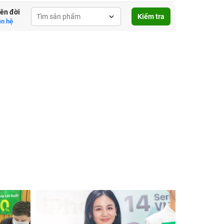
lên đời
Kiểm tra
ên hệ