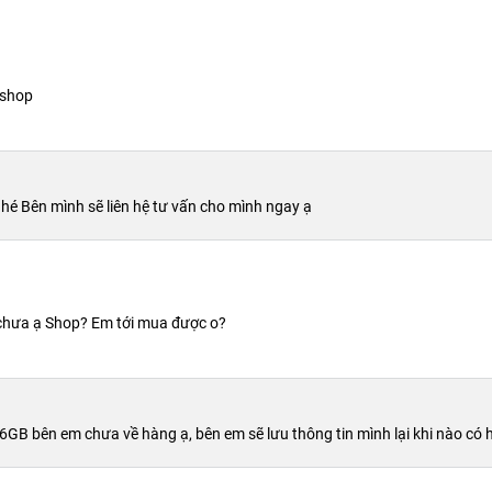
 kỳ chân thực và đáng chú ý.
Màn hình OLED
này cho chúng ta
g, đạt độ sáng tối đa 1200 nits.
 shop
hé Bên mình sẽ liên hệ tư vấn cho mình ngay ạ
 chưa ạ Shop? Em tới mua được o?
56GB bên em chưa về hàng ạ, bên em sẽ lưu thông tin mình lại khi nào c