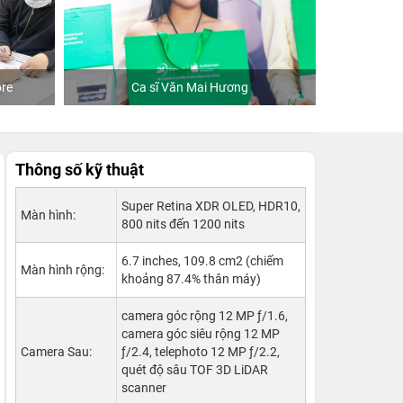
re
Ca sĩ Văn Mai Hương
Khách
Thông số kỹ thuật
Super Retina XDR OLED, HDR10,
Màn hình:
800 nits đến 1200 nits
6.7 inches, 109.8 cm2 (chiếm
Màn hình rộng:
khoảng 87.4% thân máy)
camera góc rộng 12 MP ƒ/1.6,
camera góc siêu rộng 12 MP
Camera Sau:
ƒ/2.4, telephoto 12 MP ƒ/2.2,
quét độ sâu TOF 3D LiDAR
scanner