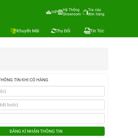
ng VN/A
Hệ Thống
Tra cứu
VIP
Showroom
đơn hàng
Địa chỉ còn hàng
nh
Khuyến Mãi
Thu Đổi
Tin Tức
THÔNG TIN KHI CÓ HÀNG
ĐĂNG KÍ NHẬN THÔNG TIN