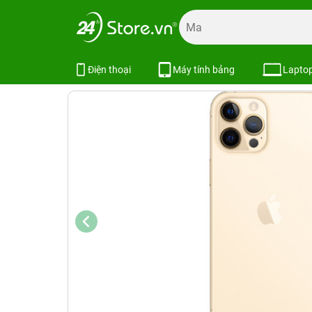
Trang chủ
Điện thoại
iPhone
iPhone 12 Series
iPhon
iPhone 12 Pro Max 256GB | Chính 
Điện thoại
Máy tính bảng
Lapto