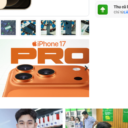
Thu cũ 
Chỉ từ
Li