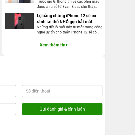
Trước giờ G, thông tin về các phối màu
được chia sẻ từ Evan Blass cho thấy
được ngoại hình và các phối màu của
Lộ bằng chứng iPhone 12 sẽ có
iPhone 12.
rãnh tai thỏ NHỎ gọn bắt mắt
Những tiết lộ mới đây từ một trang công
nghệ uy tín cho thấy iPhone 12 sẽ có
phần notch "tai thỏ" được là nhỏ hơn so
với thế hệ iPhone 11 ra mắt năm ngoái.
Xem thêm tin