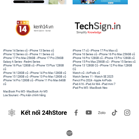
iPhone 14 Series cũ
-
iPhone 13 Series cũ
iPhone 17 cũ
-
iPhone 17 Pro Max cũ
iPhone 12 Series cũ
-
iPhone 11 Series cũ
iPhone 16 Series cũ
-
iPhone 16 Pro Max 256GB cũ
iPhone 17 Pro Max 256GB
-
iPhone 17 Pro 256GB
iPhone 16 Pro 128GB cũ
-
iPhone 15 Pro 128GB cũ
Galaxy A Series
-
Redmi Series
iPhone 15 Pro Max 256GB cũ
-
iPhone 15 Series cũ
iPhone 16 Plus 128GB cũ
-
iPhone 15 Plus 128GB
iPhone 13 128GB Cũ
-
iPhone 12 Pro Max 128GB
cũ
Cũ
iPhone 16 128GB cũ
-
iPhone 14 Pro Max 128GB cũ
Watch cũ
-
AirPods cũ
iPhone 15 128GB cũ
-
iPhone 13 Pro Max 128GB cũ
Watch Series 11
-
Watch SE 2025
iPhone 14 Pro 128GB cũ
-
iPhone 11 Pro Max 64GB
Pencil Pro 2024
-
Apple AirPods
cũ
iPad A16
-
iPad Air M4
-
iPad mini 7
iPad Pro M5
-
MacBook Neo
MacBook Pro M5
-
MacBook Air M5
Loa Sounarc
-
Phụ kiện chính hãng
Kết nối 24hStore