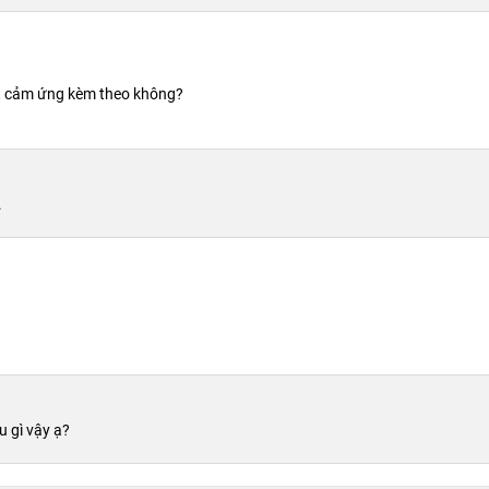
bút cảm ứng kèm theo không?
.
 gì vậy ạ?