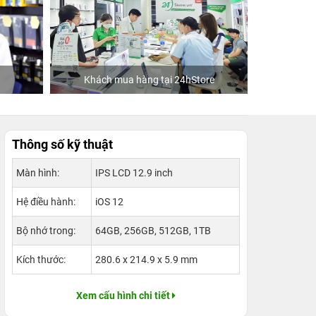
ng tại 24hStore
Ca sĩ/Diễn viên Jun Phạm
Thông số kỹ thuật
Màn hình:
IPS LCD 12.9 inch
Hệ điều hành:
iOS 12
Bộ nhớ trong:
64GB, 256GB, 512GB, 1TB
Kích thước:
280.6 x 214.9 x 5.9 mm
Xem cấu hình chi tiết