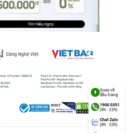
hone 12 Pro Max 128GB Cũ
iPad A16
-
iPad Air M4
-
iPad mini 7
iPad Pro M5
-
MacBook Neo
 SE 2025
MacBook Pro M5
-
MacBook Air M5
AirPods
Loa Sounarc
-
Phụ kiện chính hãng
Quay về
đầu trang
1900 0351
(8h - 22h)
Chat Zalo
(8h - 22h)