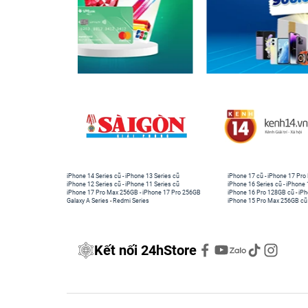
iPhone 14 Series cũ
-
iPhone 13 Series cũ
iPhone 17 cũ
-
iPhone 17 Pro
iPhone 12 Series cũ
-
iPhone 11 Series cũ
iPhone 16 Series cũ
-
iPhone 
iPhone 17 Pro Max 256GB
-
iPhone 17 Pro 256GB
iPhone 16 Pro 128GB cũ
-
iPh
Galaxy A Series
-
Redmi Series
iPhone 15 Pro Max 256GB cũ
Kết nối 24hStore