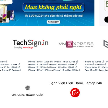
 Max cũ
iPhone 16 Plus 128GB cũ
-
iPhone 15 Plus 128GB cũ
iPhone 13 128GB Cũ
-
iP
16 Pro Max 256GB cũ
iPhone 16 128GB cũ
-
iPhone 14 Pro Max 128GB cũ
Watch cũ
-
AirPods cũ
one 15 Pro 128GB cũ
iPhone 15 128GB cũ
-
iPhone 13 Pro Max 128GB cũ
Watch Series 11
-
Watch
-
iPhone 15 Series cũ
iPhone 14 Pro 128GB cũ
-
iPhone 11 Pro Max 64GB cũ
Pencil Pro 2024
-
Apple 
Bệnh Viện Điện Thoại, Laptop 24h
Website thành viên: