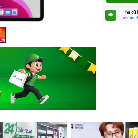
Thu cũ 
Chỉ từ
Li