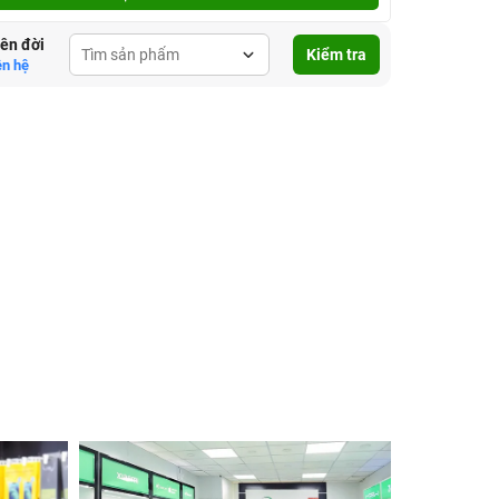
lên đời
Kiểm tra
ên hệ