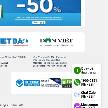
hone 12 Pro Max 128GB Cũ
iPad A16
-
iPad Air M4
-
iPad mini 7
iPad Pro M5
-
MacBook Neo
 SE 2025
MacBook Pro M5
-
MacBook Air M5
AirPods
Loa Sounarc
-
Phụ kiện chính hãng
Quay về
đầu trang
1900 0351
(8h - 22h)
Chat Zalo
(8h - 22h)
Messenger
háng 12 năm 2020.