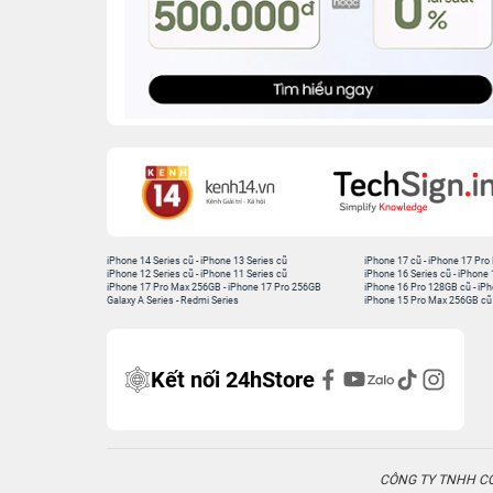
iPhone 14 Series cũ
-
iPhone 13 Series cũ
iPhone 17 cũ
-
iPhone 17 Pro
iPhone 12 Series cũ
-
iPhone 11 Series cũ
iPhone 16 Series cũ
-
iPhone 
iPhone 17 Pro Max 256GB
-
iPhone 17 Pro 256GB
iPhone 16 Pro 128GB cũ
-
iPh
Galaxy A Series
-
Redmi Series
iPhone 15 Pro Max 256GB cũ
Kết nối 24hStore
CÔNG TY TNHH CÔN