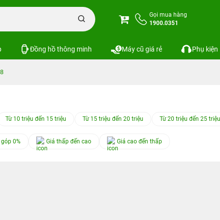
Gọi mua hàng
1900.0351
p
Đồng hồ thông minh
Máy cũ giá rẻ
Phụ kiện
18
Từ 10 triệu đến 15 triệu
Từ 15 triệu đến 20 triệu
Từ 20 triệu đến 25 triệ
 góp 0%
Giá thấp đến cao
Giá cao đến thấp