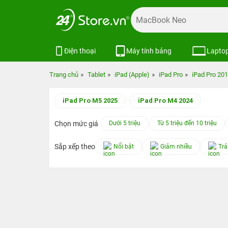
Điện thoại
Máy tính bảng
Lapto
Trang chủ
Tablet
iPad (Apple)
iPad Pro
iPad Pro 20
iPad Pro M5 2025
iPad Pro M4 2024
Chọn mức giá
Dưới 5 triệu
Từ 5 triệu đến 10 triệu
Sắp xếp theo
Nổi bật
Giảm nhiều
Trả