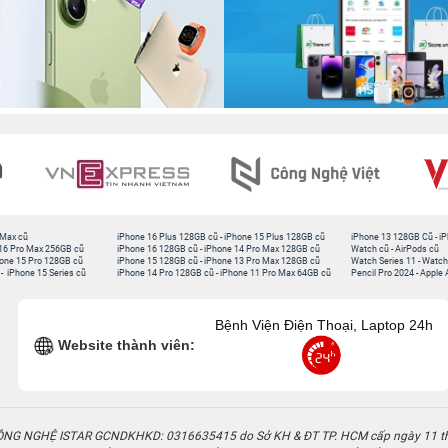
 Max cũ
iPhone 16 Plus 128GB cũ
-
iPhone 15 Plus 128GB cũ
iPhone 13 128GB Cũ
-
iP
16 Pro Max 256GB cũ
iPhone 16 128GB cũ
-
iPhone 14 Pro Max 128GB cũ
Watch cũ
-
AirPods cũ
one 15 Pro 128GB cũ
iPhone 15 128GB cũ
-
iPhone 13 Pro Max 128GB cũ
Watch Series 11
-
Watch
-
iPhone 15 Series cũ
iPhone 14 Pro 128GB cũ
-
iPhone 11 Pro Max 64GB cũ
Pencil Pro 2024
-
Apple 
Bệnh Viện Điện Thoại, Laptop 24h
Website thành viên:
G NGHỆ ISTAR GCNDKHKD: 0316635415 do Sở KH & ĐT TP. HCM cấp ngày 11 t