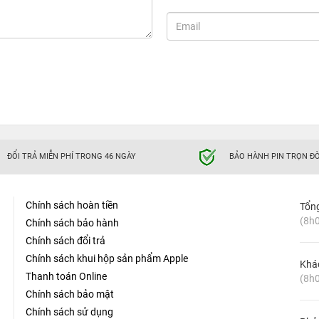
6GB - Sức mạnh siêu khủng trong thiết kế mini
nhỏ gọn đa di năng
hưởng thiết kế của iPad Pro đẳng cấp, kết hợp cùng kiểu dáng
ừ kim loại cao cấp, trọng lượng chỉ 297g nhưng sở hữu màn
àn hình, đồng thời giúp quá trình sử dụng lâu không bị mỏi tay.
Touch ID tích hợp ở nút nguồn. Cổng Lightning cũ thay bằng
g âm thanh sắc nét và sống động. Bạn dễ dàng bỏ vào túi xách,
phục vụ công việc học tập hay hoạt động giải trí của bạn.
ĐỔI TRẢ MIỄN PHÍ TRONG 46 NGÀY
BẢO HÀNH PIN TRỌN ĐỜ
Chính sách hoàn tiền
Tổn
(8h0
Chính sách bảo hành
Chính sách đổi trả
Chính sách khui hộp sản phẩm Apple
Khá
Thanh toán Online
(8h0
Chính sách bảo mật
Chính sách sử dụng