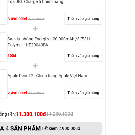
Loa JBL Charge 5 Chính hãng
3.090.000đ
Thêm vào giỏ hàng
3.990.000đ
Sạc dự phòng Energizer 20,000mAh /3.7V Li-
Polymer - UE20043BK
100đ
Thêm vào giỏ hàng
Apple Pencil 2 | Chính hãng Apple Việt Nam
2.490.000đ
Thêm vào giỏ hàng
4.490.000đ
11.380.100đ
14.280.100đ
ổng tiền:
UA
4
SẢN PHẨM
Tiết kiệm 2.900.000đ