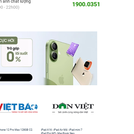
 ánh chất lượng
1900.0351
0 - 22h00)
hone 12 Pro Max 128GB Cũ
iPad A16
-
iPad Air M4
-
iPad mini 7
iPad Pro M5
-
MacBook Neo