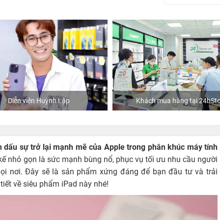
Khách mua hàng tại 24hStore
Ca sĩ/Diễn viên Ju
h dấu sự trở lại mạnh mẽ của Apple trong phân khúc máy tính
 kế nhỏ gọn là sức mạnh bùng nổ, phục vụ tối ưu nhu cầu người
ọi nơi. Đây sẽ là sản phẩm xứng đáng để bạn đầu tư và trải
 tiết về siêu phẩm iPad này nhé!