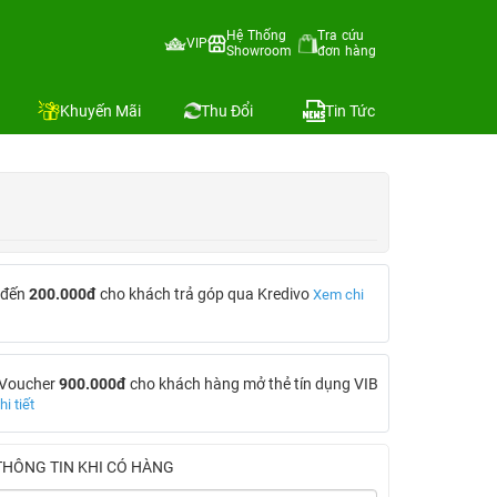
Hệ Thống
Tra cứu
VIP
Showroom
đơn hàng
Địa chỉ còn hàng
Khuyến Mãi
Thu Đổi
Tin Tức
 đến
200.000đ
cho khách trả góp qua Kredivo
Xem chi
 Voucher
900.000đ
cho khách hàng mở thẻ tín dụng VIB
i tiết
THÔNG TIN KHI CÓ HÀNG