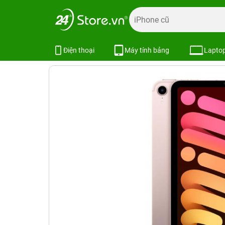
Trang chủ
Tablet
iPad (Apple)
iPad mini
iPad mini 6
iPad Mini 6 Wifi Cellular 2021 4G
Điện thoại
Máy tính bảng
Lapto