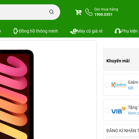
iPad Mini 6 Mới
iPad Mini 6 Wifi Cellular 2021 4GB/256GB
Gọi mua hàng
1900.0351
B/256GB
Xem cấu hình
So sánh
p
Đồng hồ thông minh
Máy cũ giá rẻ
Phụ kiện
Khuyến mãi
Giảm
tiết
Tặng
Xem ch
ĐĂNG KÍ NHẬN 