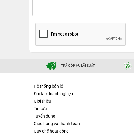
iPad Mini 6 Wifi Cellular 2021 4GB/25
Thừa hưởng thiết kế iPad Pro sang trọng, 
iPad Mini 6 Wifi Cellular 2021 4GB/256GB thừa 
nhỏ gọn của dòng iPad Mini. Khung máy làm t
hình lớn 8.3 inch, mở rộng không gian hiển thị m
Nút Home vật lý được thay thế bằng cảm biến 
cổng Type-C, thêm hai loa stereo cho chất lượn
balo mang theo mọi lúc mọi nơi, luôn sẵn sàng 
TRẢ GÓP 0% LÃI SUẤT
Hệ thống bán lẻ
Đối tác doanh nghiệp
Giới thiệu
Tin tức
Tuyển dụng
Giao hàng và thanh toán
Quy chế hoạt động