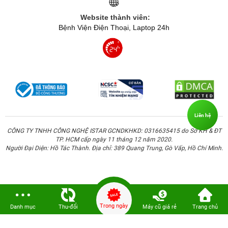
nắng gắt đến bóng râm. Hiển thị chi tiết hình ảnh sắc nét,
Website thành viên:
tự nhiên và chân thực nhất cùng khả năng tự động điều
Bệnh Viện Điện Thoại, Laptop 24h
chỉnh tông màu cho phù hợp thị hiếu người dùng. Mở
rộng khung hình giải trí cho góc nhìn rộng của tấm nền
IPS. Màn hình của iPad Mini 6 được nâng cấp rõ rệt, đem
lại trải nghiệm tối ưu nhất cho người dùng, hiển thị nội
dung hình ảnh với độ chuẩn màu cao.
Liên hệ
CÔNG TY TNHH CÔNG NGHỆ ISTAR GCNDKHKD: 0316635415 do Sở KH & ĐT
TP. HCM cấp ngày 11 tháng 12 năm 2020.
Người Đại Diện: Hồ Tác Thành. Địa chỉ: 389 Quang Trung, Gò Vấp, Hồ Chí Minh.
Trong ngày
Danh mục
Thu-đổi
Máy cũ giá rẻ
Trang chủ