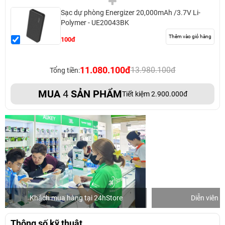
Sạc dự phòng Energizer 20,000mAh /3.7V Li-
Polymer - UE20043BK
Thêm vào giỏ hàng
100đ
11.080.100đ
13.980.100đ
Tổng tiền:
MUA
4
SẢN PHẨM
Tiết kiệm 2.900.000đ
Khách mua hàng tại 24hStore
Diễn viên 
Thông số kỹ thuật