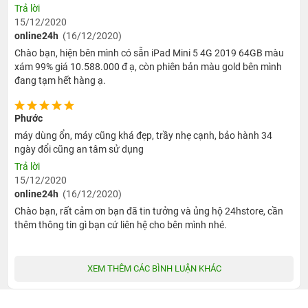
Trả lời
ngoài trời. Chiếc iPad Mini này có kích thước màn hình
15/12/2020
7.9 inch với độ phân giải 2,048 x 1,536 pixel.
Mật độ
online24h
(16/12/2020)
điểm ảnh
là 326 ppi trên tấm nền tiêu chuẩn Retina.
Chào bạn, hiện bên mình có sẵn iPad Mini 5 4G 2019 64GB màu
xám 99% giá 10.588.000 đ ạ, còn phiên bản màu gold bên mình
Chưa kể gam màu DCI-P3 rộng hơn đồng thời tích hợp
đang tạm hết hàng ạ.
công nghệ hiển thị True Tone của Apple là một trong
những nhân tố đắc giá đem lại nội dung hiển thị ưng ý.
Phước
Đi cùng với đó là khả năng điều chỉnh màn hình tùy theo
máy dùng ổn, máy cũng khá đẹp, trầy nhẹ cạnh, bảo hành 34
điều kiện ánh sáng khác nhau. Dựa trên những tiêu
ngày đổi cũng an tâm sử dụng
chuẩn này, một chiếc iPad Mini 5 Wifi Cellular 2019 Cũ
Trả lời
chính hãng đáp ứng đủ sẽ được 24hStore thông qua
15/12/2020
thêm một lần nữa.
online24h
(16/12/2020)
Chào bạn, rất cảm ơn bạn đã tin tưởng và ủng hộ 24hstore, cần
Chức năng dù không nổi trội nhưng vẫn được
thêm thông tin gì bạn cứ liên hệ cho bên mình nhé.
đánh giá tốt
iPad Mini 5 Wifi Cellular 2019 khởi đầu với phiên bản
XEM THÊM CÁC BÌNH LUẬN KHÁC
iOS 12.2 và được bổ sung nhiều tính năng mới hơn ở
thời điểm mới ra mắt. Đến thời điểm hiện tại, chiếc iPad
này vẫn nằm trong danh sách được hỗ trợ cho phiên bản