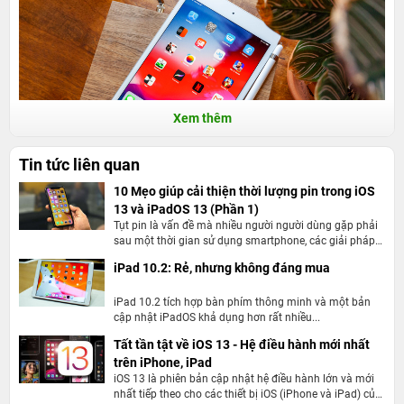
Xem thêm
Tin tức liên quan
Thiết kế cổ điển, mang đậm dấu ấn của những
10 Mẹo giúp cải thiện thời lượng pin trong iOS
13 và iPadOS 13 (Phần 1)
chiếc iPad thời kì khai sinh
Tụt pin là vấn đề mà nhiều người người dùng gặp phải
sau một thời gian sử dụng smartphone, các giải pháp
Từ chiếc iPad Mini đầu tiên ra mắt vào năm 2012 cho
trong bài viết sẽ giúp bạn cải thiện lượng pin của điện
iPad 10.2: Rẻ, nhưng không đáng mua
đến iPad Mini 5 Wifi Cellular 2019 này, Apple luôn giữ
thoại tối ưu nhất.
một công thức thiết kế với kiểu dáng điển hình. Chất liệu
iPad 10.2 tích hợp bàn phím thông minh và một bản
nhôm nguyên khối kết hợp mặt kính cường lực phía
cập nhật iPadOS khả dụng hơn rất nhiều...
trước sẽ đi theo khung viền dày dặn. Nhưng công bằng
Tất tần tật về iOS 13 - Hệ điều hành mới nhất
mà nói, một chiếc máy tính bảng với kích thước 203.2 x
trên iPhone, iPad
iOS 13 là phiên bản cập nhật hệ điều hành lớn và mới
134.8 x 6.1mm thì việc cho ra phần viền mỏng là điều
nhất tiếp theo cho các thiết bị iOS (iPhone và iPad) của
không thực tế. Đồng thời, kích thước 308g vẫn được cho