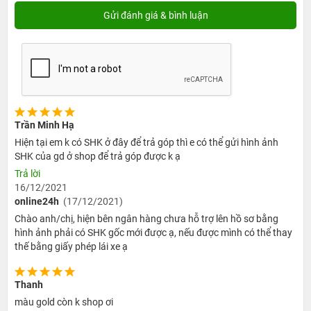
bị cầm tay thay thế được đến 90% máy tính xách tay.
Trần Minh Hạ
Hiện tại em k có SHK ở đây để trả góp thì e có thể gửi hình ảnh
SHK của gd ở shop để trả góp được k ạ
Trả lời
16/12/2021
online24h
(17/12/2021)
Chào anh/chị, hiện bên ngân hàng chưa hỗ trợ lên hồ sơ bằng
hình ảnh phải có SHK gốc mới được ạ, nếu được mình có thể thay
thế bằng giấy phép lái xe ạ
Màn hình Retina đảm bảo hiển thị sắc nét
iPad Mini 5 Wifi Cellular 2019 sở hữu màn hình LED-
Thanh
backlit IPS LCD mỏng nhằm cho ra những hình ảnh sắc
màu gold còn k shop ơi
xảo, màu sắc chân thật và tránh tác động từ nhiều yếu tố