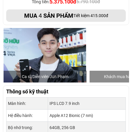
5.375.100đ
5.790.100đ
Tổng tiền:
MUA
4
SẢN PHẨM
Tiết kiệm 415.000đ
Ca sĩ/Diễn viên Jun Phạm
Khách mua hàng
Thông số kỹ thuật
Màn hình:
IPS LCD 7.9 inch
Hệ điều hành:
Apple A12 Bionic (7 nm)
Bộ nhớ trong:
64GB, 256 GB