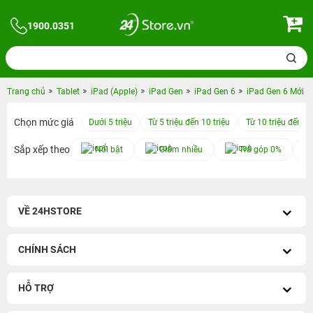
1900.0351
Trang chủ
Tablet
iPad (Apple)
iPad Gen
iPad Gen 6
iPad Gen 6 Mới
Chọn mức giá
Dưới 5 triệu
Từ 5 triệu đến 10 triệu
Từ 10 triệu đến 15
Sắp xếp theo
Nổi bật
Giảm nhiều
Trả góp 0%
VỀ 24HSTORE
CHÍNH SÁCH
HỖ TRỢ