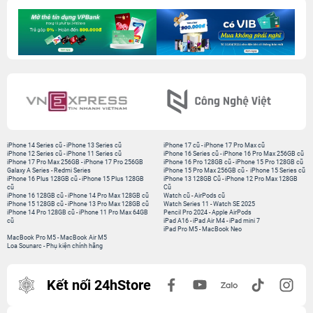
iPhone 14 Series cũ
-
iPhone 13 Series cũ
iPhone 17 cũ
-
iPhone 17 Pro Max cũ
iPhone 12 Series cũ
-
iPhone 11 Series cũ
iPhone 16 Series cũ
-
iPhone 16 Pro Max 256GB cũ
iPhone 17 Pro Max 256GB
-
iPhone 17 Pro 256GB
iPhone 16 Pro 128GB cũ
-
iPhone 15 Pro 128GB cũ
Galaxy A Series
-
Redmi Series
iPhone 15 Pro Max 256GB cũ
-
iPhone 15 Series cũ
iPhone 16 Plus 128GB cũ
-
iPhone 15 Plus 128GB
iPhone 13 128GB Cũ
-
iPhone 12 Pro Max 128GB
cũ
Cũ
iPhone 16 128GB cũ
-
iPhone 14 Pro Max 128GB cũ
Watch cũ
-
AirPods cũ
iPhone 15 128GB cũ
-
iPhone 13 Pro Max 128GB cũ
Watch Series 11
-
Watch SE 2025
iPhone 14 Pro 128GB cũ
-
iPhone 11 Pro Max 64GB
Pencil Pro 2024
-
Apple AirPods
cũ
iPad A16
-
iPad Air M4
-
iPad mini 7
iPad Pro M5
-
MacBook Neo
MacBook Pro M5
-
MacBook Air M5
Loa Sounarc
-
Phụ kiện chính hãng
Kết nối 24hStore