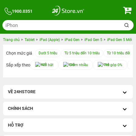
1900.0351
Trang chủ
Tablet
iPad (Apple)
iPad Gen
iPad Gen 5
iPad Gen 5 Mới
Chọn mức giá
Dưới 5 triệu
Từ 5 triệu đến 10 triệu
Từ 10 triệu đến 15
Sắp xếp theo
Nổi bật
Giảm nhiều
Trả góp 0%
VỀ 24HSTORE
CHÍNH SÁCH
HỖ TRỢ