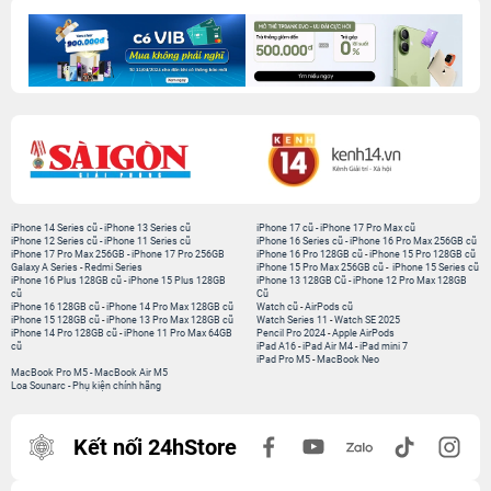
iPhone 14 Series cũ
-
iPhone 13 Series cũ
iPhone 17 cũ
-
iPhone 17 Pro Max cũ
iPhone 12 Series cũ
-
iPhone 11 Series cũ
iPhone 16 Series cũ
-
iPhone 16 Pro Max 256GB cũ
iPhone 17 Pro Max 256GB
-
iPhone 17 Pro 256GB
iPhone 16 Pro 128GB cũ
-
iPhone 15 Pro 128GB cũ
Galaxy A Series
-
Redmi Series
iPhone 15 Pro Max 256GB cũ
-
iPhone 15 Series cũ
iPhone 16 Plus 128GB cũ
-
iPhone 15 Plus 128GB
iPhone 13 128GB Cũ
-
iPhone 12 Pro Max 128GB
cũ
Cũ
iPhone 16 128GB cũ
-
iPhone 14 Pro Max 128GB cũ
Watch cũ
-
AirPods cũ
iPhone 15 128GB cũ
-
iPhone 13 Pro Max 128GB cũ
Watch Series 11
-
Watch SE 2025
iPhone 14 Pro 128GB cũ
-
iPhone 11 Pro Max 64GB
Pencil Pro 2024
-
Apple AirPods
cũ
iPad A16
-
iPad Air M4
-
iPad mini 7
iPad Pro M5
-
MacBook Neo
MacBook Pro M5
-
MacBook Air M5
Loa Sounarc
-
Phụ kiện chính hãng
Kết nối 24hStore