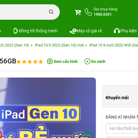
Gọi mua hàng
1900.0351
p
Đồng hồ thông minh
Máy cũ giá rẻ
Phụ kiện
nch 2022 (Gen 10)
iPad 10.9 2022 (Gen 10) mới
iPad 10.9 inch 2022 Wifi (G
 256GB
Xem cấu hình
So sánh
Khuyến mãi
ĐĂNG KÍ NHẬN 