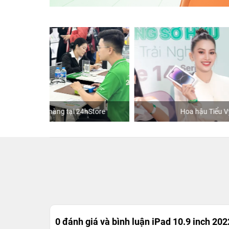
hStore
Hoa hậu Tiểu Vy
K
0 đánh giá và bình luận
iPad 10.9 inch 202