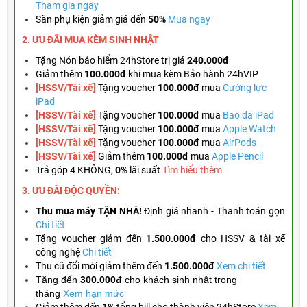
Tham gia ngay
Săn phụ kiện giảm giá đến
50%
Mua ngay
2. ƯU ĐÃI MUA KÈM
SINH NHẬT
Tặng
Nón bảo hiểm 24hStore trị giá
240.000đ
Giảm thêm
100.000đ
khi mua kèm Bảo hành 24hVIP
[HSSV/Tài xế]
Tặng voucher
100.000đ
mua
Cường lực
iPad
[HSSV/Tài xế]
Tặng voucher
100.000đ
mua
Bao da iPad
[HSSV/Tài xế]
Tặng
voucher
100.000đ
mua
Apple Watch
[HSSV/Tài xế]
Tặng
voucher
100.000đ
mua
AirPods
[HSSV/Tài xế]
Giảm thêm
100.000đ
mua
Apple Pencil
Trả góp 4 KHÔNG,
0%
lãi suất
Tìm hiểu thêm
3. ƯU ĐÃI ĐỘC QUYỀN:
Thu mua máy TẬN NHÀ!
Định giá nhanh - Thanh toán gọn
Chi tiết
Tặng
voucher giảm đến
1.500.000đ
cho HSSV & tài xế
công nghệ
Chi tiết
Thu cũ đổi mới giảm thêm đến
1.500.000đ
Xem chi tiết
Tặng đến
300.000đ
cho khách sinh nhật trong
tháng
Xem hạn mức