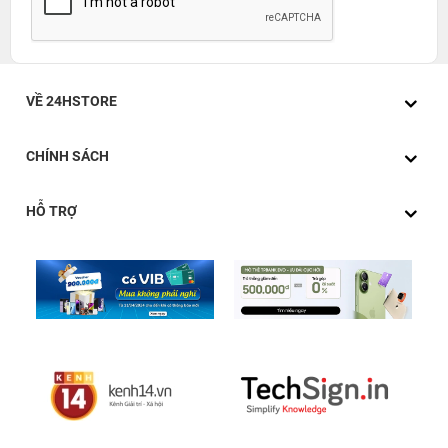
Việt Nam là 34.499.000 đồng. ​Mức giá này áp dụng cho
tất cả các tùy chọn màu sắc, bao gồm Tím, Xanh Dương,
Ánh Sao và Xám Không Gian.
VỀ 24HSTORE
CHÍNH SÁCH
HỖ TRỢ