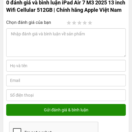
0 đánh giá và bình luận
iPad Air 7 M3 2025 13 inch
Wifi Cellular 512GB | Chính hãng Apple Việt Nam
Chọn đánh giá của bạn
iPad Air 7 M3 2025 13-inch Wifi Cellular
512GB - Tối ưu thiết kế, hiệu suất vượt trội
1. Giá bán iPad Air 7 M3 2025 13 inch Wifi Cellular
512GB
​Theo thông tin chính thức từ Apple, iPad Air 7 M3 2025
13-inch Wifi Cellular 512GB hiện có giá bán khởi điểm tại