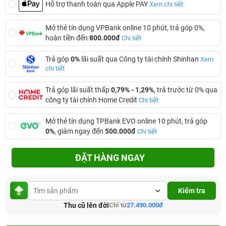
Hỗ trợ thanh toán qua Apple PAY
Xem chi tiết
Mở thẻ tín dụng VPBank online 10 phút, trả góp 0%,
hoàn tiền đến
800.000đ
Chi tiết
Trả góp
0%
lãi suất qua Công ty tài chính Shinhan
Xem
chi tiết
Trả góp lãi suất thấp
0,79% - 1,29%
, trả trước từ 0% qua
công ty tài chính Home Credit
Chi tiết
Mở thẻ tín dụng TPBank EVO online 10 phút, trả góp
0%
, giảm ngay đến
500.000đ
Chi tiết
ĐẶT HÀNG NGAY
Kiểm tra
Thu cũ lên đời
Chỉ từ
27.490.000đ