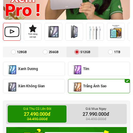
128GB
256GB
512GB
1TB
Xanh Dương
Tím
Xám Không Gian
Trắng Ánh Sao
Giá Thu Cũ Lên Đời
Giá Mua Ngay
27.490.000đ
27.990.000đ
34.490.000đ
34.490.000đ