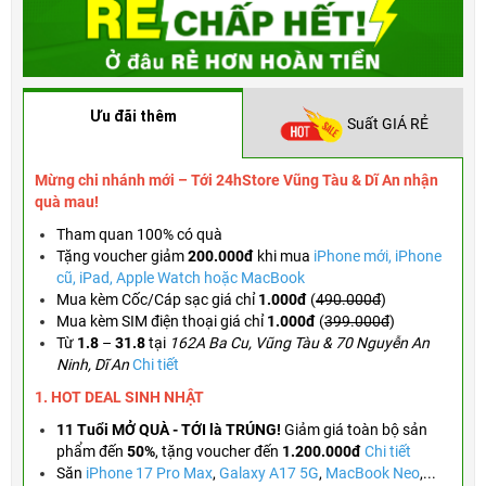
Ưu đãi thêm
Suất GIÁ RẺ
Mừng chi nhánh mới – Tới 24hStore Vũng Tàu & Dĩ An nhận
quà mau!
Tham quan 100% có quà
Tặng voucher
giảm
200.000đ
khi mua
iPhone mới, iPhone
cũ, iPad, Apple Watch hoặc MacBook
Mua kèm Cốc/Cáp sạc giá chỉ
1.000đ
(
490.000đ
)
Mua kèm SIM điện thoại giá chỉ
1.000đ
(
399.000đ
)
Từ
1.8
–
31.8
tại
162A Ba Cu, Vũng Tàu & 70 Nguyễn An
Ninh, Dĩ An
Chi tiết
1. HOT DEAL SINH NHẬT
11 Tuổi MỞ QUÀ - TỚI là TRÚNG!
Giảm giá toàn bộ sản
phẩm đến
50%
,
tặng voucher đến
1.200.000đ
Chi tiết
Săn
iPhone 17 Pro Max
,
Galaxy A17 5G
,
MacBook Neo
,...