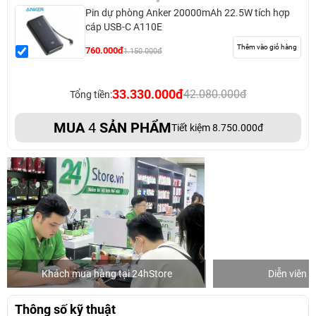
Pin dự phòng Anker 20000mAh 22.5W tích hợp
cáp USB-C A110E
Thêm vào giỏ hàng
760.000đ
1.150.000đ
33.330.000đ
42.080.000đ
Tổng tiền:
MUA
4
SẢN PHẨM
Tiết kiệm 8.750.000đ
Khách mua hàng tại 24hStore
Diễn viên 
Thông số kỹ thuật