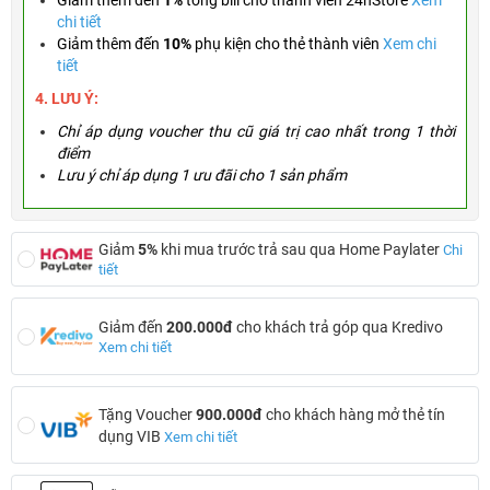
Giảm thêm đến
1%
tổng bill cho thành viên 24hStore
Xem
chi tiết
Giảm thêm đến
10%
phụ kiện cho thẻ thành viên
Xem chi
tiết
4. LƯU Ý:
Chỉ áp dụng voucher thu cũ giá trị cao nhất trong 1 thời
điểm
Lưu ý chỉ áp dụng 1 ưu đãi cho 1 sản phẩm
Giảm
5%
khi mua trước trả sau qua Home Paylater
Chi
tiết
Giảm đến
200.000đ
cho khách trả góp qua Kredivo
Xem chi tiết
Tặng Voucher
900.000đ
cho khách hàng mở thẻ tín
dụng VIB
Xem chi tiết