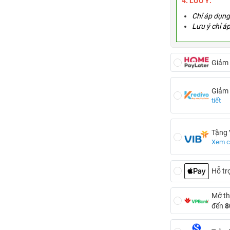
4. LƯU Ý:
Chỉ áp dụng 
Lưu ý chỉ á
Giảm
Giảm
tiết
Tặng
Xem ch
Hỗ tr
Mở th
đến
8