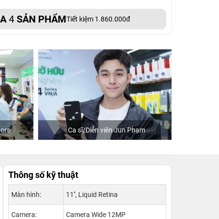
UA
4
SẢN PHẨM
Tiết kiệm 1.860.000đ
re
Ca sĩ/Diễn viên Jun Phạm
Khách
Thông số kỹ thuật
Màn hình:
11'', Liquid Retina
Camera:
Camera Wide 12MP