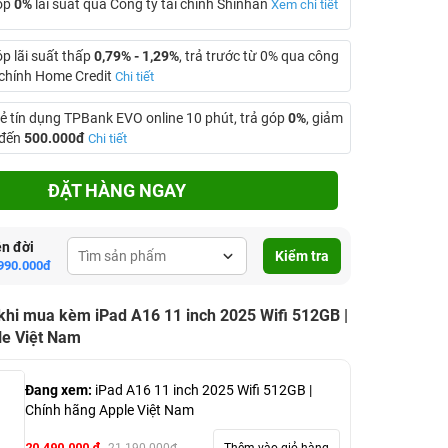
óp
0%
lãi suất qua Công ty tài chính Shinhan
Xem chi tiết
óp lãi suất thấp
0,79% - 1,29%
, trả trước từ 0% qua công
i chính Home Credit
Chi tiết
ẻ tín dụng TPBank EVO online 10 phút, trả góp
0%
, giảm
 đến
500.000đ
Chi tiết
ĐẶT HÀNG NGAY
ên đời
Kiểm tra
990.000đ
khi mua kèm iPad A16 11 inch 2025 Wifi 512GB |
le Việt Nam
Đang xem:
iPad A16 11 inch 2025 Wifi 512GB |
Chính hãng Apple Việt Nam
20.490.000 đ
Thêm vào giỏ hàng