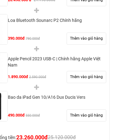
21.190.000đ
Loa Bluetooth Sounarc P2 Chính hãng
390.000đ
Thêm vào giỏ hàng
790.000đ
Apple Pencil 2023 USB-C | Chính hãng Apple Việt
Nam
1.890.000đ
Thêm vào giỏ hàng
2.590.000đ
Bao da iPad Gen 10/A16 Dux Ducis Vers
490.000đ
Thêm vào giỏ hàng
550.000đ
23.260.000đ
25.120.000đ
ổng tiền: