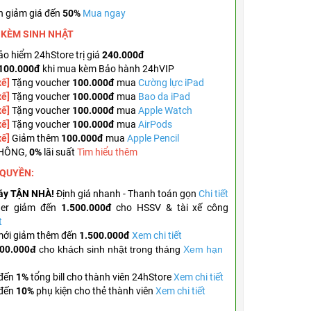
n giảm giá đến
50%
Mua ngay
A KÈM
SINH NHẬT
o hiểm 24hStore trị giá
240.000đ
100.000đ
khi mua kèm Bảo hành 24hVIP
xế]
Tặng voucher
100.000đ
mua
Cường lực iPad
xế]
Tặng voucher
100.000đ
mua
Bao da iPad
xế]
Tặng
voucher
100.000đ
mua
Apple Watch
xế]
Tặng
voucher
100.000đ
mua
AirPods
xế]
Giảm thêm
100.000đ
mua
Apple Pencil
KHÔNG,
0%
lãi suất
Tìm hiểu thêm
 QUYỀN:
áy TẬN NHÀ!
Định giá nhanh - Thanh toán gọn
Chi tiết
her giảm đến
1.500.000đ
cho HSSV & tài xế công
t
mới giảm thêm đến
1.500.000đ
Xem chi tiết
00.000đ
cho khách sinh nhật trong tháng
Xem hạn
 đến
1%
tổng bill cho thành viên 24hStore
Xem chi tiết
 đến
10%
phụ kiện cho thẻ thành viên
Xem chi tiết