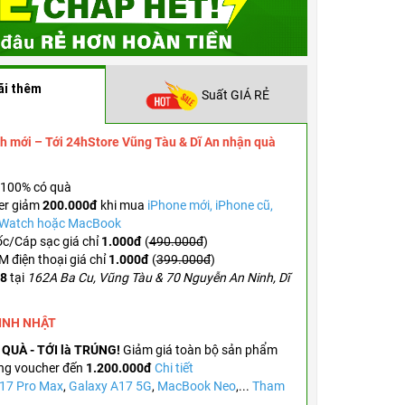
Touch ID được tích hợp vào nút nguồn nên bạn c
vân tay để mở khóa iPad và đăng nhập vào các 
ãi thêm
Suất GIÁ RẺ
h mới – Tới 24hStore Vũng Tàu & Dĩ An nhận quà
100% có quà
er
giảm
200.000đ
khi mua
iPhone mới, iPhone cũ,
e Watch hoặc MacBook
c/Cáp sạc giá chỉ
1.000đ
(
490.000đ
)
 điện thoại giá chỉ
1.000đ
(
399.000đ
)
.8
tại
162A Ba Cu, Vũng Tàu & 70 Nguyễn An Ninh, Dĩ
SINH NHẬT
 QUÀ - TỚI là TRÚNG!
Giảm giá toàn bộ sản phẩm
ng voucher đến
1.200.000đ
Chi tiết
 17 Pro Max
,
Galaxy A17 5G
,
MacBook Neo
,...
Tham