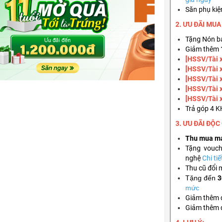
Săn phụ kiệ
2. ƯU ĐÃI MU
Tặng
Nón bả
Giảm thêm
[HSSV/Tài 
[HSSV/Tài 
[HSSV/Tài 
[HSSV/Tài 
[HSSV/Tài 
Trả góp 4 
3. ƯU ĐÃI ĐỘC
Thu mua m
Tặng
vouc
nghệ
Chi tiế
Thu cũ đổi 
Tặng đến
3
mức
Giảm thêm
Giảm thêm