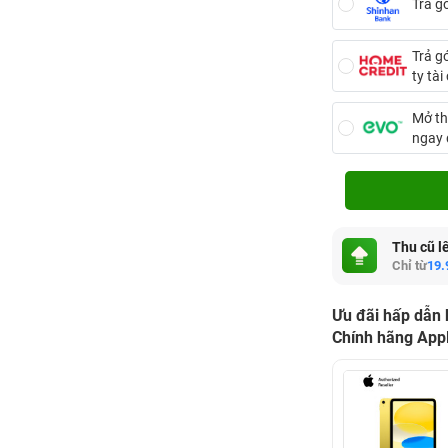
Trả g
Trả g
ty tà
Mở th
ngay
Thu cũ l
Chỉ từ
19.
Ưu đãi hấp dẫn 
Chính hãng App