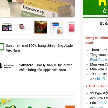
Ưu đ
Mừng chi nhán
mau!
Sản phẩm mới 100%, hàng chính hãng Apple
Tham quan 
Việt Nam
Tặng vouch
iPad, Appl
Mua kèm Cố
24hStore - Đại lý bán lẻ ủy quyền
Mua kèm SIM
chính hãng của Apple Việt Nam
Từ
1.8
–
31
An
Chi tiết
1. HOT DEAL 
11 Tuổi MỞ
đến
50%
,
tặ
Săn
iPhone
gia ngay