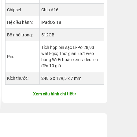
Chipset:
Chip A16
Hệ điều hành:
iPadOS 18
Bộ nhớ trong:
512GB
Tích hợp pin sạc Li-Po 28,93
watt‑giờ; Thời gian lướt web
Pin:
bằng Wi-Fi hoặc xem video lên
đến 10 giờ
Kích thước:
248,6 x 179,5 x 7 mm
Xem cấu hình chi tiết