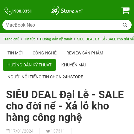
1900.0351
Trang chủ
Tin tức
Hướng dẫn kỹ thuật
SIÊU DEAL Đại Lễ - SALE cho đời nể
TIN MỚI
CÔNG NGHỆ
REVIEW SẢN PHẨM
HƯỚNG DẪN KỸ THUẬT
KHUYẾN MÃI
NGƯỜI NỔI TIẾNG TIN CHỌN 24HSTORE
SIÊU DEAL Đại Lễ - SALE
cho đời nể - Xả lỗ kho
hàng công nghệ
17/01/2024
137311