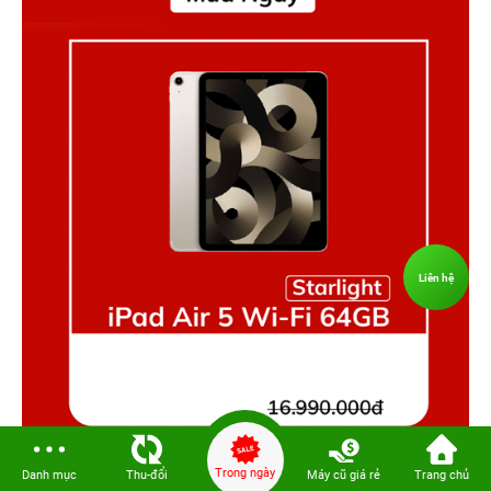
Liên hệ
Trong ngày
Danh mục
Thu-đổi
Máy cũ giá rẻ
Trang chủ