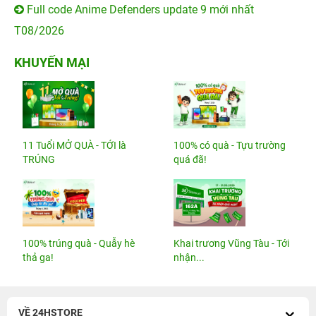
Full code Anime Defenders update 9 mới nhất
T08/2026
KHUYẾN MẠI
11 Tuổi MỞ QUÀ - TỚI là
100% có quà - Tựu trường
TRÚNG
quá đã!
100% trúng quà - Quẫy hè
Khai trương Vũng Tàu - Tới
thả ga!
nhận...
VỀ 24HSTORE