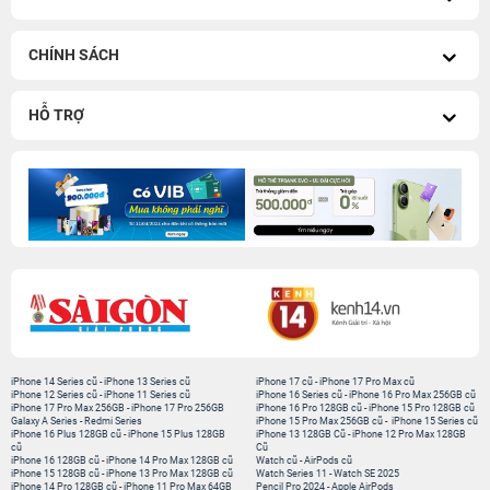
CHÍNH SÁCH
HỖ TRỢ
iPhone 14 Series cũ
-
iPhone 13 Series cũ
iPhone 17 cũ
-
iPhone 17 Pro Max cũ
iPhone 12 Series cũ
-
iPhone 11 Series cũ
iPhone 16 Series cũ
-
iPhone 16 Pro Max 256GB cũ
iPhone 17 Pro Max 256GB
-
iPhone 17 Pro 256GB
iPhone 16 Pro 128GB cũ
-
iPhone 15 Pro 128GB cũ
Galaxy A Series
-
Redmi Series
iPhone 15 Pro Max 256GB cũ
-
iPhone 15 Series cũ
iPhone 16 Plus 128GB cũ
-
iPhone 15 Plus 128GB
iPhone 13 128GB Cũ
-
iPhone 12 Pro Max 128GB
cũ
Cũ
iPhone 16 128GB cũ
-
iPhone 14 Pro Max 128GB cũ
Watch cũ
-
AirPods cũ
iPhone 15 128GB cũ
-
iPhone 13 Pro Max 128GB cũ
Watch Series 11
-
Watch SE 2025
iPhone 14 Pro 128GB cũ
-
iPhone 11 Pro Max 64GB
Pencil Pro 2024
-
Apple AirPods