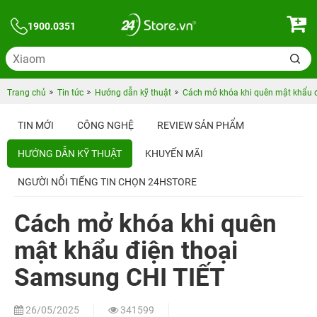
1900.0351
Trang chủ
Tin tức
Hướng dẫn kỹ thuật
Cách mở khóa khi quên mật khẩu 
TIN MỚI
CÔNG NGHỆ
REVIEW SẢN PHẨM
HƯỚNG DẪN KỸ THUẬT
KHUYẾN MÃI
NGƯỜI NỔI TIẾNG TIN CHỌN 24HSTORE
Cách mở khóa khi quên
mật khẩu điện thoại
Samsung CHI TIẾT
26/05/2025
341599