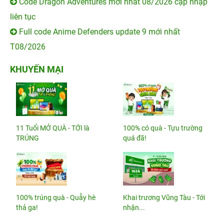
Code Dragon Adventures mới nhất 08/2026 cập nhập
liên tục
Full code Anime Defenders update 9 mới nhất
T08/2026
KHUYẾN MẠI
11 Tuổi MỞ QUÀ - TỚI là
100% có quà - Tựu trường
TRÚNG
quá đã!
100% trúng quà - Quẫy hè
Khai trương Vũng Tàu - Tới
thả ga!
nhận...