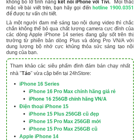
không bỏ lỡ tính năng
kết nối iPhone với Tivi.
Mọi thắc
mắc về bài viết trên, bạn hãy gọi đến
hotline 1900.0351
để được tư vấn chi tiết.
Là một người đam mê sáng tạo nội dung video thì chắc
chắn không thể bỏ qua chất lượng camera cực đỉnh của
các dòng Apple iPhone 14 series đang gây sốt trên thị
trường từ phiên bản dòng Plus và dòng Pro VN/A với
dung lượng bộ nhớ cực khủng thỏa sức sáng tạo nội
dung của bạn.
Tham khảo các siêu phẩm đình đám bán chạy nhất
nhà "
Táo
" vừa cập bến tại 24hStore:
iPhone 16 Series
iPhone 16 Pro Max chính hãng giá rẻ
iPhone 16 256GB chính hãng VN/A
Điện thoại iPhone 15
iPhone 15 Plus 256GB cũ đẹp
iPhone 15 Pro Max 256GB mới
iPhone 15 Pro Max 256GB cũ
Apple iPhone 14