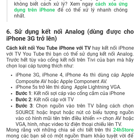
không biết cách xử lý? Xem ngay
cách xóa ứng
dụng trên iPhone
để có thể xử lý nhanh chóng
nhất.
6. Sử dụng kết nối Analog (dùng được cho
iPhone 3G trở lên)
Cách kết nối You Tube iPhone với TV
hay
kết nối iPhone
với TV You Tube
thì bạn có thể sử dụng kết nối Analog.
Trước hết tùy vào cổng kết nối trên Tivi của bạn mà hãy
chọn loại cáp tương thích như:
iPhone 3G, iPhone 4, iPhone 4s thì dùng cáp Apple
Composite AV hoặc Apple Component AV.
iPhone 5s trở lên thì dùng Apple Lightning VGA.
Bước 1
: Kết nối sợi cáp vào cổng cắm của iPhone
Bước 2
: Kết nối cáp với TV
Bước 3
: Chọn nguồn vào trên TV bằng cách chọn
SOURCE hoặc Input hoặc nút có biểu tượng nguồn
vào có hình mũi tên trên điều khiển => chọn AV hoặc
VGA, hình, nhạc video từ điện thoại chiếu lên TV.
Mong rằng với những chia sẻ chi tiết trên thì
24hStore
mong các bạn sẽ có một nguồn tham khảo tuyệt vời để