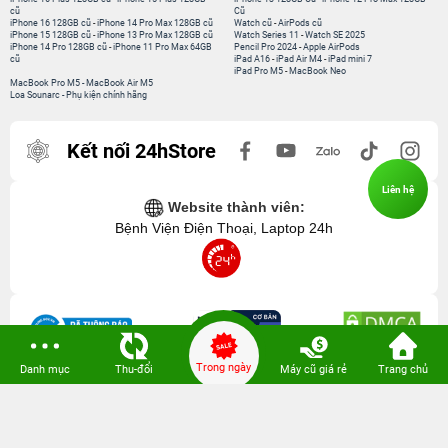
cũ
Cũ
iPhone 16 128GB cũ
-
iPhone 14 Pro Max 128GB cũ
Watch cũ
-
AirPods cũ
iPhone 15 128GB cũ
-
iPhone 13 Pro Max 128GB cũ
Watch Series 11
-
Watch SE 2025
iPhone 14 Pro 128GB cũ
-
iPhone 11 Pro Max 64GB
Pencil Pro 2024
-
Apple AirPods
cũ
iPad A16
-
iPad Air M4
-
iPad mini 7
iPad Pro M5
-
MacBook Neo
MacBook Pro M5
-
MacBook Air M5
Loa Sounarc
-
Phụ kiện chính hãng
Kết nối 24hStore
Liên hệ
Website thành viên:
Bệnh Viện Điện Thoại, Laptop 24h
Trong ngày
Danh mục
Thu-đổi
Máy cũ giá rẻ
Trang chủ
CÔNG TY TNHH CÔNG NGHỆ ISTAR GCNDKHKD: 0316635415 do Sở KH & ĐT
TP. HCM cấp ngày 11 tháng 12 năm 2020.
Người Đại Diện: Hồ Tác Thành. Địa chỉ: 389 Quang Trung, Gò Vấp, Hồ Chí Minh.