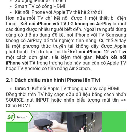
Sử dụng iPhone 4 trở lên
Smart TV có cổng HDMI
Kết nối iPhone với Apple TV
thế hệ 2 trở đi
Hơn nữa mỗi TV chỉ kết nối được 1 một thiết bị điện
thoại.
Kết nối iPhone với TV LG không có AirPlay
là một
các dùng được nhiều người biết đến. Ngoài ra người dùng
cũng có thể áp dụng để
kết nối iPhone với TV Samsung
không có AirPlay
để trải nghiệm tính năng. Cụ thể Airlay
là một phương thức truyền tải không dây được Apple
phát hành. Do đó bạn có thể
kết nối iPhone 12 với Tivi
một cách đơn giản, tiết kiệm thời gian.
Muốn kết nối
iPhone với TV
trong trường hợp này bạn cần có Apple TV
hoặc TV Android có tính năng Air Screen.
2.1 Cách chiếu màn hình iPhone lên Tivi
Bước 1
: Kết nối Apple TV thông qua dây cáp HDMI
Đồng thời trên TV hãy chọn đầu dữ liệu bằng cách nhấn
SOURCE, nút INPUT hoặc nhấn biểu tượng mũi tên =>
Chọn HDMI.