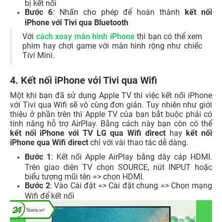
bị kết nối
Bước 6
: Nhấn cho phép để hoàn thành
kết nối
iPhone với Tivi qua Bluetooth
Với
cách xoay màn hình iPhone
thì bạn có thể xem
phim hay chơi game với màn hình rộng như chiếc
Tivi Mini.
4. Kết nối iPhone với Tivi qua Wifi
Một khi bạn đã sử dụng Apple TV thì việc kết nối iPhone
với Tivi qua Wifi sẽ vô cùng đơn giản. Tuy nhiên như giới
thiệu ở phần trên thì Apple TV của bạn bắt buộc phải có
tính năng hỗ trợ AirPlay. Bằng cách này bạn còn có thể
kết nối iPhone với TV LG qua Wifi direct
hay
kết nối
iPhone qua Wifi direct
chỉ với vài thao tác dễ dàng.
Bước 1
: Kết nối Apple AirPlay bằng dây cáp HDMI.
Trên giao diện TV chọn SOURCE, nút INPUT hoặc
biểu tượng mũi tên => chọn HDMI.
Bước 2
: Vào Cài đặt => Cài đặt chung => Chọn mạng
Wifi để kết nối