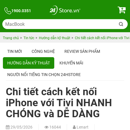
1900.0351
Trang chủ
Tin tức
Hướng dẫn kỹ thuật
Chi tiết cách kết nối iPhone với
TIN MỚI
CÔNG NGHỆ
REVIEW SẢN PHẨM
HƯỚNG DẪN KỸ THUẬT
KHUYẾN MÃI
NGƯỜI NỔI TIẾNG TIN CHỌN 24HSTORE
Chi tiết cách kết nối
iPhone với Tivi NHANH
CHÓNG và DỄ DÀNG
29/05/2026
16044
Lenart