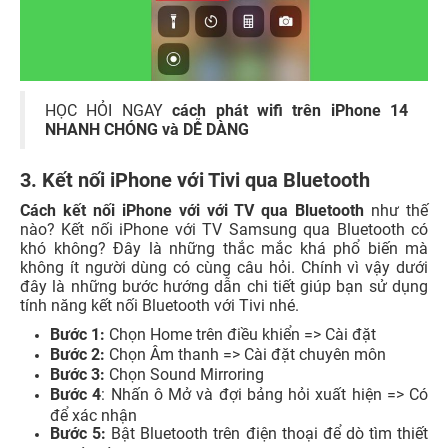
HỌC HỎI NGAY
cách phát wifi trên iPhone 14
NHANH CHÓNG và DỄ DÀNG
3. Kết nối iPhone với Tivi qua Bluetooth
Cách kết nối iPhone với với TV qua Bluetooth
như thế
nào?
Kết nối iPhone với TV Samsung qua Bluetooth
có
khó không? Đây là những thắc mắc khá phổ biến mà
không ít người dùng có cùng câu hỏi. Chính vì vậy dưới
đây là những bước hướng dẫn chi tiết giúp bạn sử dụng
tính năng kết nối Bluetooth với Tivi nhé.
Bước 1:
Chọn Home trên điều khiển => Cài đặt
Bước 2:
Chọn Âm thanh => Cài đặt chuyên môn
Bước 3:
Chọn Sound Mirroring
Bước 4
: Nhấn ô Mở và đợi bảng hỏi xuất hiện => Có
để xác nhận
Bước 5:
Bật Bluetooth trên điện thoại để dò tìm thiết