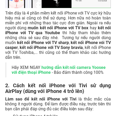
Trên đây là 4 phần mềm kết nối iPhone với TV cực kỳ hữu
hiệu mà ai cũng có thể sử dụng. Hơn nữa nó hoàn toàn
miễn phí với những thao tác cực đơn giản. Ngoài ra nếu
người dùng
muốn kết nối iPhone với TV box
hay
kết nối
iPhone với TV qua Youtube
thì hãy tham khảo thêm
những chia sẻ sau đây nhé.
Tương tự nếu người dùng
muốn
kết nối iPhone với TV sharp
,
kết nối iPhone vói TV
casper
,
kết nối iPhone với TV Sony bravia
,
kết nối iPhone
với TV Toshiba
,... thì cũng có thể tham khảo các hướng
dẫn trên.
Hãy XEM NGAY
hướng dẫn kết nối camera Yoosee
với điện thoại iPhone
- Bảo đảm thành công 100%
2. Cách kết nối iPhone với Tivi sử dụng
AirPlay (dùng với iPhone 4 trở lên)
Làm sao để kết nối iPhone với Tivi
là thắc mắc của
không ít người dùng. Để làm được điều này, trước tiên thì
bạn cần phải đáp ứng đủ các điều kiện sau đây: