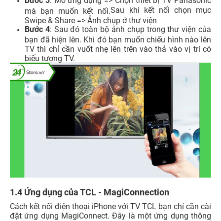
Bước 3
: Mở ứng dụng => Chọn thiết bị TV Panasonic
Sau khi kết nối chọn mục
mà bạn muốn kết nối.
Swipe & Share => Ảnh chụp ở thư viện
Bước 4
: Sau đó toàn bộ ảnh chụp trong thư viện của
bạn đã hiện lên. Khi đó bạn muốn chiếu hình nào lên
TV thì chỉ cần vuốt nhẹ lên trên vào thả vào vị trí có
biểu tượng TV.
1.4 Ứng dụng của TCL - MagiConnection
Cách
kết nối điện thoại iPhone với TV TCL
bạn chỉ cần cài
đặt ứng dụng MagiConnect. Đây là một ứng dụng thông