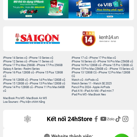
iPhone 14 Series cũ
-
iPhone 13 Series cũ
iPhone 17 cũ
-
iPhone 17 Pro Max cũ
iPhone 12 Series cũ
-
iPhone 11 Series cũ
iPhone 16 Series cũ
-
iPhone 16 Pro Max 256GB cũ
iPhone 17 Pro Max 256GB
-
iPhone 17 Pro 256GB
iPhone 16 Pro 128GB cũ
-
iPhone 15 Pro 128GB cũ
Galaxy A Series
-
Redmi Series
iPhone 15 Pro Max 256GB cũ
-
iPhone 15 Series cũ
iPhone 16 Plus 128GB cũ
-
iPhone 15 Plus 128GB
iPhone 13 128GB Cũ
-
iPhone 12 Pro Max 128GB
cũ
Cũ
iPhone 16 128GB cũ
-
iPhone 14 Pro Max 128GB cũ
Watch cũ
-
AirPods cũ
iPhone 15 128GB cũ
-
iPhone 13 Pro Max 128GB cũ
Watch Series 11
-
Watch SE 2025
iPhone 14 Pro 128GB cũ
-
iPhone 11 Pro Max 64GB
Pencil Pro 2024
-
Apple AirPods
cũ
iPad A16
-
iPad Air M4
-
iPad mini 7
iPad Pro M5
-
MacBook Neo
MacBook Pro M5
-
MacBook Air M5
Loa Sounarc
-
Phụ kiện chính hãng
Kết nối 24hStore
Website thành viên: