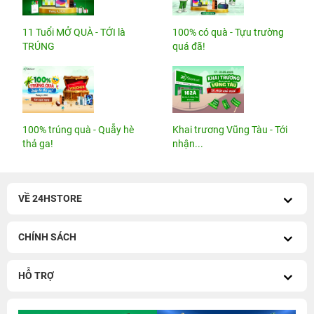
11 Tuổi MỞ QUÀ - TỚI là
100% có quà - Tựu trường
TRÚNG
quá đã!
100% trúng quà - Quẫy hè
Khai trương Vũng Tàu - Tới
thả ga!
nhận...
VỀ 24HSTORE
CHÍNH SÁCH
HỖ TRỢ