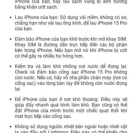
iPhone của bạn, hãy lau sạch vùng bị ảnh hưởng
bằng khăn ướt sạch.
Lau iPhone của bạn: Sử dụng vải mềm, không có xơ,
chẳng hạn như vải lau ống kính, để lau iPhone 15 Pro
của bạn.
Đảm bảo iPhone của bạn khô trước khi mở khay SIM:
Khay SIM là đường dẫn trực tiếp đến các bộ phận
bên trong iPhone. Nếu bạn mở nó khi iPhone bị ướt
có thể gây ra nhiều hư hỏng hơn.
Kiểm tra và làm khô những nơi nước dễ đọng lại:
Check và đảm bảo cổng sạc iPhone 15 Pro không
còn nước. Nếu có, hãy vỗ nhẹ phần chân máy (nơi có
cổng sạc) vào lòng bàn tay để không còn nước đọng
lại
Để iPhone của bạn ở nơi khô thoáng: Điều này sẽ
giúp đẩy nhanh quá trình làm khô. Bạn cũng có thể
đặt iPhone của mình trước một chiếc quạt thổi khí
mát trực tiếp vào cổng sạc.
Không sử dụng nguồn nhiệt bên ngoài hoặc nhét vật
lạ vào đầu nối Lightning: Điều này có thể khiến cho