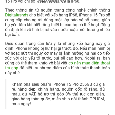
15 Pro với chỉ số
water-resistance
là IP68.
Theo thông tin từ nguồn trang công nghệ chính thống
Digitaltrends
cho biết với xếp hạng IP68, iPhone 15 Pro sẽ
cung cấp cho người dùng một lớp bảo vệ bổ sung, giúp
họ yên tâm khi biết rằng thiết bị của họ có thể hoạt động
ổn định khi vô tình bị rơi vào nước hoặc môi trường nhiều
bụi bẩn.
Điều quan trọng cần lưu ý là những xếp hạng này giả
định iPhone không bị hư hại gì trước đó. Nếu màn hình bị
vỡ hoặc nứt thì nguy cơ máy bị ảnh hưởng hư hại do tiếp
xúc với các yếu tố nước, bụi sẽ cao hơn. Ngoài ra, bạn
cũng có thể tham khảo về bài viết
có nên mua điện thoại
trả góp
để biết ưu nhược điểm của hình thức thanh toán
này nhé.
Khám phá siêu phẩm iPhone 15 Pro 256GB cũ giá
rẻ, hàng đẹp, chính hãng, nguồn gốc rõ ràng, đủ
màu, đủ VAT, hỗ trợ trả góp 0% thủ tục đơn giản,
giao hàng toàn quốc, miễn ship nội thành TPHCM,
mua ngay!