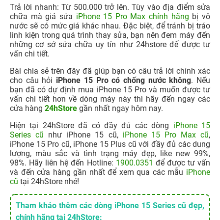
Trả lời nhanh: Từ 500.000 trở lên. Tùy vào địa điểm sửa
chữa mà giá sửa
iPhone 15 Pro Max chính hãng
bị vô
nước sẽ có mức giá khác nhau. Đặc biệt, để tránh bị tráo
linh kiện trong quá trình thay sửa, bạn nên đem máy đến
những cơ sở sửa chữa uy tín như 24hstore để được tư
vấn chi tiết.
Bài chia sẻ trên đây đã giúp bạn có câu trả lời chính xác
cho câu hỏi
iPhone 15 Pro có chống nước không
. Nếu
bạn đã có dự định mua iPhone 15 Pro và muốn được tư
vấn chi tiết hơn về dòng máy này thì hãy đến ngay các
cửa hàng
24hStore
gần nhất ngay hôm nay.
Hiện tại 24hStore đã có đầy đủ các dòng
iPhone 15
Series cũ
như iPhone 15 cũ,
iPhone 15 Pro Max cũ
,
iPhone 15 Pro cũ, iPhone 15 Plus cũ với đầy đủ các dung
lượng, màu sắc và tình trạng máy đẹp, like new 99%,
98%. Hãy liên hệ đến Hotline:
1900.0351
để được tư vấn
và đến cửa hàng gần nhất để xem qua các mẫu
iPhone
cũ
tại 24hStore nhé!
Tham khảo thêm các dòng iPhone 15 Series cũ đẹp,
chính hãng tại 24hStore: