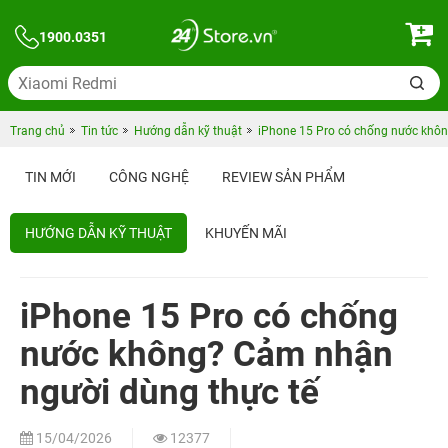
1900.0351
Trang chủ
Tin tức
Hướng dẫn kỹ thuật
iPhone 15 Pro có chống nước khôn
TIN MỚI
CÔNG NGHỆ
REVIEW SẢN PHẨM
HƯỚNG DẪN KỸ THUẬT
KHUYẾN MÃI
NGƯỜI NỔI TIẾNG TIN CHỌN 24HSTORE
iPhone 15 Pro có chống
nước không? Cảm nhận
người dùng thực tế
15/04/2026
12377