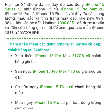
Tham khảo thêm các dòng iPhone 15 Series cũ đẹp,
chính hãng tại 24hStore:
Xem thêm
iPhone 15 Pro Max 512GB cũ
chính
hãng giá tốt
Săn ngay
iPhone 15 Pro Max 1TB cũ
giá siêu ưu
đãi
Sở hữu ngay
iPhone 15 Plus cũ
chính hãng đủ
màu
Mua ngay
iPhone 15 Pro cũ
pin trâu dung lượng
cực khủng
Tham khảo
iPhone 15 cũ
giá rẻ chính hãng, trả
góp 0%
Code Ninja Legends mới nhất tháng 08/2026, cách
nhập mã nhận quà