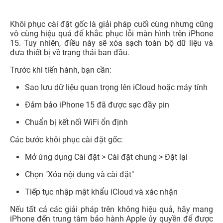
Sao lưu dữ liệu quan trọng lên iCloud hoặc máy tính
Đảm bảo iPhone 15 đã được sạc đầy pin
Chuẩn bị kết nối WiFi ổn định
Các bước khôi phục cài đặt gốc:
Mở ứng dụng Cài đặt > Cài đặt chung > Đặt lại
Chọn "Xóa nội dung và cài đặt"
Tiếp tục nhập mật khẩu iCloud và xác nhận
Nếu tất cả các giải pháp trên không hiệu quả, hãy mang
iPhone đến trung tâm bảo hành Apple ủy quyền để được
kiểm tra và sửa chữa chuyên nghiệp.
Bạn có thể đến Bệnh Viện Di Động 24h -
Trung tâm
sửa điện thoại iPhone uy tín tại TP HCM
Để được
tư vấn và cung cấp giải pháp tốt nhất.
Một số hiện tượng iPhone 15 (Plus/Pro/Pro
Max) bị đen màn hình thường gặp