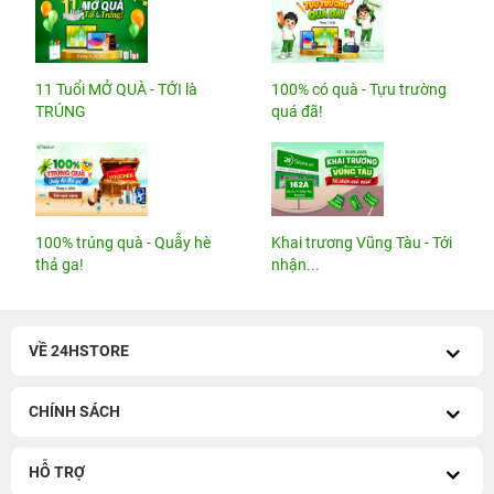
100% trúng quà - Quẫy hè
Khai trương Vũng Tàu - Tới
thả ga!
nhận...
VỀ 24HSTORE
CHÍNH SÁCH
HỖ TRỢ