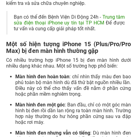
Có nhiều trường hợp iPhone 15 bị đen màn hình dưới
nhiều dạng khác nhau. Một số trường hợp phổ biến:
Màn hình đen hoàn toàn
: chỉ nhìn thấy màu đen bao
phủ toàn bộ màn hình dù đã thử bật nguồn nhiều lần.
Điều này có thể cho thấy vấn đề nằm ở phần cứng
hoặc phần mềm nghiêm trọng.
Màn hình đen một góc
: Ban đầu, chỉ có một góc màn
hình bị đen rồi dần lan rộng ra toàn màn hình. Trường
hợp này thường do hư hỏng phần cứng sau va đập
hoặc rơi máy.
Màn hình đen nhưng vẫn có tiếng
: Dù màn hình đen
đặc nhưng bạn vẫn nghe thấy tiếng báo của các
thông báo, cuộc gọi đến. Vấn đề chủ yếu nằm ở màn
hình.
Màn hình đen khi khởi động
: Khi khởi động lại
iPhone 15, bạn sẽ không thấy màn hình ứng dụng mà
chỉ có màu đen.
Màn hình đen kèm biểu tượng xoay tròn
: Hiện tượng
này thường xảy ra khi iPhone bị respring (khởi động