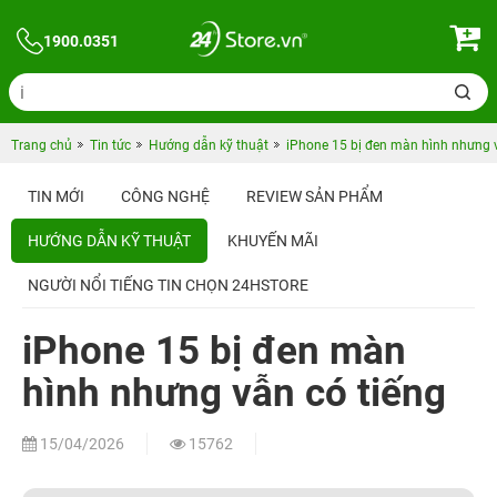
1900.0351
Trang chủ
Tin tức
Hướng dẫn kỹ thuật
iPhone 15 bị đen màn hình nhưng v
TIN MỚI
CÔNG NGHỆ
REVIEW SẢN PHẨM
HƯỚNG DẪN KỸ THUẬT
KHUYẾN MÃI
NGƯỜI NỔI TIẾNG TIN CHỌN 24HSTORE
iPhone 15 bị đen màn
hình nhưng vẫn có tiếng
15/04/2026
15762