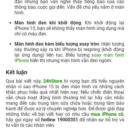
lại ứng dụng) liên tục. Biểu tượng
xoay màn hình
iPhone
hiển thị nhưng màn hình vẫn đen ngòm.
Kết luận
Qua bài viết này,
24hStore
hi vọng bạn đã hiểu nguyên
nhân vì sao iPhone 15 bị đen màn hình và những cách
khắc phục hiệu quả nhất hiện nay. Nếu chiếc điện thoại
vẫn chưa hoạt động bình thường trở lại hãy cân nhắc
mang đến các trung tâm sửa chửa hoặc trung tâm bảo
hành để được xử lý chuyên nghiệp hơn. Để được giải đáp
những thắc về bài viết hay có nhu cầu
mua iPhone cũ
,
hãy gọi ngay số
hotline 19000351
để nhận sự hỗ trợ và
tư vấn từ các nhân viên.
Hiện tại 24hStore đã có đầy đủ các dòng
iPhone 15
Series cũ
như iPhone 15 cũ,
iPhone 15 Pro Max cũ
,
iPhone 15 Pro cũ, iPhone 15 Plus cũ với đầy đủ các dung
lượng, màu sắc và tình trạng máy đẹp, like new 99%,
98%. Hãy liên hệ đến Hotline:
1900.0351
để được tư vấn
và đến cửa hàng gần nhất để xem qua các mẫu iPhone
cũ tại 24hStore nhé!