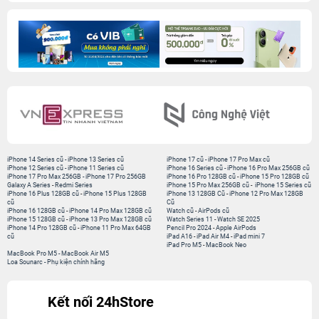
iPhone 14 Series cũ
-
iPhone 13 Series cũ
iPhone 17 cũ
-
iPhone 17 Pro Max cũ
iPhone 12 Series cũ
-
iPhone 11 Series cũ
iPhone 16 Series cũ
-
iPhone 16 Pro Max 256GB cũ
iPhone 17 Pro Max 256GB
-
iPhone 17 Pro 256GB
iPhone 16 Pro 128GB cũ
-
iPhone 15 Pro 128GB cũ
Galaxy A Series
-
Redmi Series
iPhone 15 Pro Max 256GB cũ
-
iPhone 15 Series cũ
iPhone 16 Plus 128GB cũ
-
iPhone 15 Plus 128GB
iPhone 13 128GB Cũ
-
iPhone 12 Pro Max 128GB
cũ
Cũ
iPhone 16 128GB cũ
-
iPhone 14 Pro Max 128GB cũ
Watch cũ
-
AirPods cũ
iPhone 15 128GB cũ
-
iPhone 13 Pro Max 128GB cũ
Watch Series 11
-
Watch SE 2025
iPhone 14 Pro 128GB cũ
-
iPhone 11 Pro Max 64GB
Pencil Pro 2024
-
Apple AirPods
cũ
iPad A16
-
iPad Air M4
-
iPad mini 7
iPad Pro M5
-
MacBook Neo
MacBook Pro M5
-
MacBook Air M5
Loa Sounarc
-
Phụ kiện chính hãng
Kết nối 24hStore
Website thành viên:
Bệnh Viện Điện Thoại, Laptop 24h