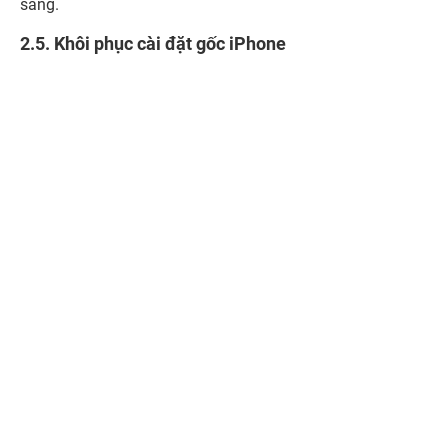
sáng.
2.5. Khôi phục cài đặt gốc iPhone
Khôi phục cài đặt gốc là giải pháp cuối cùng nhưng cũng
vô cùng hiệu quả để khắc phục lỗi màn hình trên iPhone
15. Tuy nhiên, điều này sẽ xóa sạch toàn bộ dữ liệu và
đưa thiết bị về trạng thái ban đầu.
Trước khi tiến hành, bạn cần: