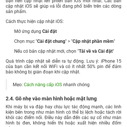
bạn nên cập nhật lên phiên bản iOS mới nhất. Các bản
cập nhật iOS sẽ giúp vá lỗi đang phổ biến trên các dòng
sản phẩm.
Cách thực hiện cập nhật iOS:
Mở ứng dụng
Cài đặt
Chọn mục "
Cài đặt chung
" > "
Cập nhật phần mềm
"
Nếu có bản cập nhật mới, chọn "
Tải về và Cài đặt
"
Quá trình cập nhật sẽ diễn ra tự động. Lưu ý: iPhone 15
của bạn cần kết nối WiFi và có ít nhất 50% pin để đảm
bảo không bị gián đoạn khi cập nhật.
Mẹo:
Cách nâng cấp iOS
nhanh chóng
2.4. Gõ nhẹ vào màn hình hoặc mặt lưng
Khi máy bị va đập hay chịu lực tác động mạnh, các linh
kiện bên trong như màn hình có thể bị lệch hoặc tách rời
khỏi các điểm nối. Điều này dẫn đến các sự cố như màn
hình bị đen, không hiển thị hoặc xuất hiện nhiều đốm