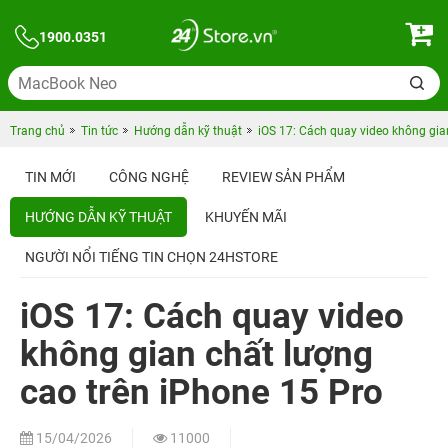
1900.0351
Trang chủ
Tin tức
Hướng dẫn kỹ thuật
iOS 17: Cách quay video không gia
TIN MỚI
CÔNG NGHỆ
REVIEW SẢN PHẨM
HƯỚNG DẪN KỸ THUẬT
KHUYẾN MÃI
NGƯỜI NỔI TIẾNG TIN CHỌN 24HSTORE
iOS 17: Cách quay video
không gian chất lượng
cao trên iPhone 15 Pro
15/04/2026
11000