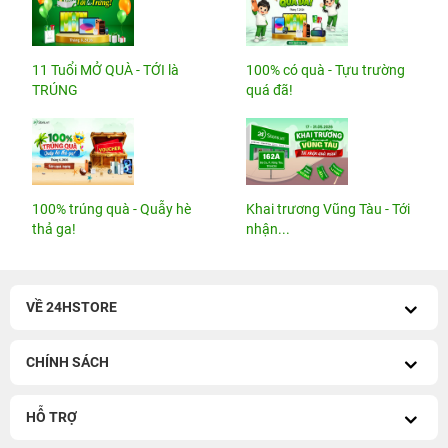
11 Tuổi MỞ QUÀ - TỚI là
100% có quà - Tựu trường
TRÚNG
quá đã!
100% trúng quà - Quẫy hè
Khai trương Vũng Tàu - Tới
thả ga!
nhận...
VỀ 24HSTORE
CHÍNH SÁCH
HỖ TRỢ