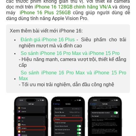
các thước phim không gian thú vị. Với thiết kế camera
dọc mới trên
iPhone 16 128GB chính hãng VN/A
và dòng
máy
iPhone 16 Plus 256GB
c
ũng giúp người dùng dễ
dàng dùng tính năng Apple Vision Pro.
Xem thêm bài viết mới iPhone 16:
Đánh giá iPhone 16 Plus
- Siêu phẩm cho trải
nghiệm mượt mà và đỉnh cao
So sánh iPhone 16 Pro Max và iPhone 15 Pro
- Hiệu năng mạnh, camera vượt trội, thiết kế đẳng
cấp
So sánh iPhone 16 Pro Max và iPhone 15 Pro
Max
- Tối ưu mọi trải nghiệm, dẫn đầu công nghệ