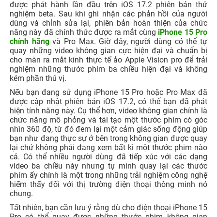
được phát hành lần đầu trên iOS 17.2 phiên bản thử
nghiệm beta. Sau khi ghi nhận các phản hồi của người
dùng và chỉnh sửa lại, phiên bản hoàn thiện của chức
năng này đã chính thức được ra mắt cùng
iPhone 15 Pro
chính hãng
và Pro Max. Giờ đây, người dùng có thể tự
quay những video không gian cực hiện đại và chuẩn bị
cho màn ra mắt kính thực tế ảo Apple Vision pro để trải
nghiệm những thước phim ba chiều hiện đại và không
kém phần thú vị.
Nếu bạn đang sử dụng iPhone 15 Pro hoặc Pro Max đã
được cập nhật phiên bản iOS 17.2, có thể bạn đã phát
hiện tính năng này. Cụ thể hơn, video không gian chính là
chức năng mô phỏng và tái tạo một thước phim có góc
nhìn 360 độ, từ đó đem lại một cảm giác sống động giúp
bạn như đang thực sự ở bên trong không gian được quay
lại chứ không phải đang xem bất kì một thước phim nào
cả. Có thể nhiều người dùng đã tiếp xúc với các dạng
video ba chiều này nhưng tự mình quay lại các thước
phim ấy chính là một trong những trải nghiệm công nghệ
hiếm thấy đối với thị trường điện thoại thông minh nó
chung.
Tất nhiên, bạn cần lưu ý rằng dù cho điện thoại iPhone 15
Pro có thể quay được những thước phim không gian