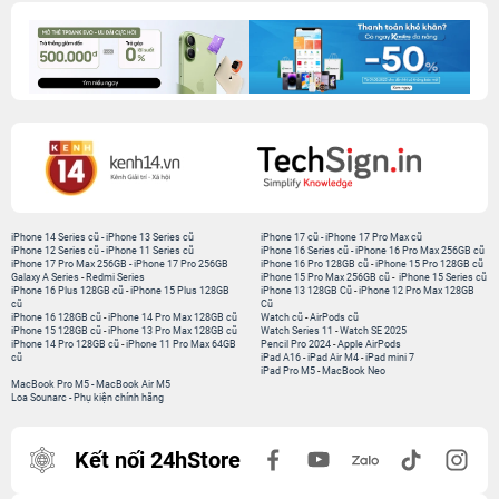
iPhone 14 Series cũ
-
iPhone 13 Series cũ
iPhone 17 cũ
-
iPhone 17 Pro Max cũ
iPhone 12 Series cũ
-
iPhone 11 Series cũ
iPhone 16 Series cũ
-
iPhone 16 Pro Max 256GB cũ
iPhone 17 Pro Max 256GB
-
iPhone 17 Pro 256GB
iPhone 16 Pro 128GB cũ
-
iPhone 15 Pro 128GB cũ
Galaxy A Series
-
Redmi Series
iPhone 15 Pro Max 256GB cũ
-
iPhone 15 Series cũ
iPhone 16 Plus 128GB cũ
-
iPhone 15 Plus 128GB
iPhone 13 128GB Cũ
-
iPhone 12 Pro Max 128GB
cũ
Cũ
iPhone 16 128GB cũ
-
iPhone 14 Pro Max 128GB cũ
Watch cũ
-
AirPods cũ
iPhone 15 128GB cũ
-
iPhone 13 Pro Max 128GB cũ
Watch Series 11
-
Watch SE 2025
iPhone 14 Pro 128GB cũ
-
iPhone 11 Pro Max 64GB
Pencil Pro 2024
-
Apple AirPods
cũ
iPad A16
-
iPad Air M4
-
iPad mini 7
iPad Pro M5
-
MacBook Neo
MacBook Pro M5
-
MacBook Air M5
Loa Sounarc
-
Phụ kiện chính hãng
Kết nối 24hStore