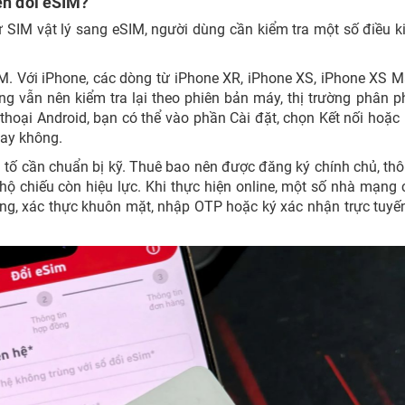
yển đổi eSIM?
 SIM vật lý sang eSIM, người dùng cần kiểm tra một số điều k
SIM. Với iPhone, các dòng từ iPhone XR, iPhone XS, iPhone XS M
ng vẫn nên kiểm tra lại theo phiên bản máy, thị trường phân p
thoại Android, bạn có thể vào phần Cài đặt, chọn Kết nối hoặ
hay không.
ếu tố cần chuẩn bị kỹ. Thuê bao nên được đăng ký chính chủ, thô
 chiếu còn hiệu lực. Khi thực hiện online, một số nhà mạng 
ung, xác thực khuôn mặt, nhập OTP hoặc ký xác nhận trực tuyế