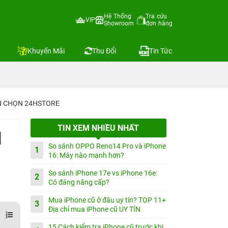
Hệ Thống
Tra cứu
VIP
Showroom
đơn hàng
Khuyến Mãi
Thu Đổi
Tin Tức
IN CHỌN 24HSTORE
TIN XEM NHIỀU NHẤT
M
So sánh OPPO Reno14 Pro và iPhone
1
16: Máy nào mạnh hơn?
So sánh iPhone 17e vs iPhone 16e:
2
Có đáng nâng cấp?
Mua iPhone cũ ở đâu uy tín? TOP 11+
3
Địa chỉ mua iPhone cũ UY TÍN
15 Cách kiểm tra iPhone cũ trước khi