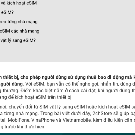
 và kích hoạt eSIM
i eSIM?
theo từng nhà mạng
i eSIM các nhà mạng
vật lý sang eSIM?
ên thiết bị, cho phép người dùng sử dụng thuê bao di động mà
 người dùng.
Với eSIM, bạn vẫn có thể nghe gọi, nhắn tin, dùng d
g thường. Điểm khác biệt nằm ở cách cài đặt, khi người dùng 
 để kích hoạt eSIM trên thiết bị.
ới, chuyển đổi từ SIM vật lý sang eSIM hoặc kích hoạt eSIM s
 từng nhà mạng. Trong bài viết dưới đây, 24hStore sẽ giúp b
ettel, MobiFone, VinaPhone và Vietnamobile, kèm điều kiện cần
g trước khi thực hiện.