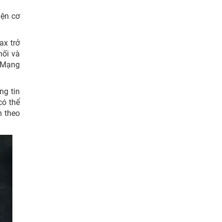
iện cơ
ax trở
hối và
c Mạng
ng tin
có thể
n theo