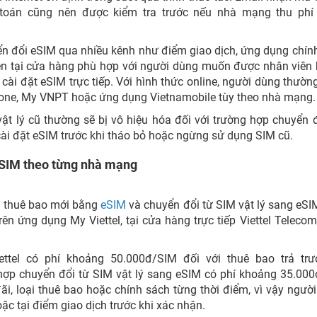
toán cũng nên được kiểm tra trước nếu nhà mạng thu phí
ển đổi eSIM qua nhiều kênh như điểm giao dịch, ứng dụng chín
ện tại cửa hàng phù hợp với người dùng muốn được nhân viên 
à cài đặt eSIM trực tiếp. Với hình thức online, người dùng thườn
Fone, My VNPT hoặc ứng dụng Vietnamobile tùy theo nhà mạng.
t lý cũ thường sẽ bị vô hiệu hóa đối với trường hợp chuyển đ
 cài đặt eSIM trước khi tháo bỏ hoặc ngừng sử dụng SIM cũ.
 eSIM theo từng nhà mạng
ng thuê bao mới bằng
eSIM
và chuyển đổi từ SIM vật lý sang eSI
rên ứng dụng My Viettel, tại cửa hàng trực tiếp Viettel Teleco
tel có phí khoảng 50.000đ/SIM đối với thuê bao trả trư
hợp chuyển đổi từ SIM vật lý sang eSIM có phí khoảng 35.000
ãi, loại thuê bao hoặc chính sách từng thời điểm, vì vậy ngườ
hoặc tại điểm giao dịch trước khi xác nhận.