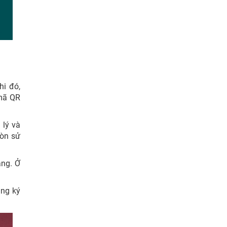
i đó,
 mã QR
 lý và
còn sử
ạng. Ở
ăng ký