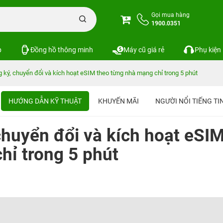
Gọi mua hàng
1900.0351
p
Đồng hồ thông minh
Máy cũ giá rẻ
Phụ kiện
ký, chuyển đổi và kích hoạt eSIM theo từng nhà mạng chỉ trong 5 phút
HƯỚNG DẪN KỸ THUẬT
KHUYẾN MÃI
NGƯỜI NỔI TIẾNG T
huyển đổi và kích hoạt eSI
hỉ trong 5 phút