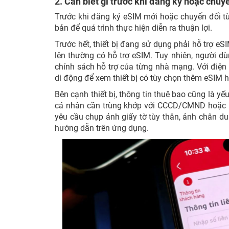
2. Cần biết gì trước khi đăng ký hoặc chu
Trước khi đăng ký eSIM mới hoặc chuyển đổi từ
bản để quá trình thực hiện diễn ra thuận lợi.
Trước hết, thiết bị đang sử dụng phải hỗ trợ e
lên thường có hỗ trợ eSIM. Tuy nhiên, người dù
chính sách hỗ trợ của từng nhà mạng. Với điện 
di động để xem thiết bị có tùy chọn thêm eSIM 
Bên cạnh thiết bị, thông tin thuê bao cũng là y
cá nhân cần trùng khớp với CCCD/CMND hoặc hộ
yêu cầu chụp ảnh giấy tờ tùy thân, ảnh chân d
hướng dẫn trên ứng dụng.