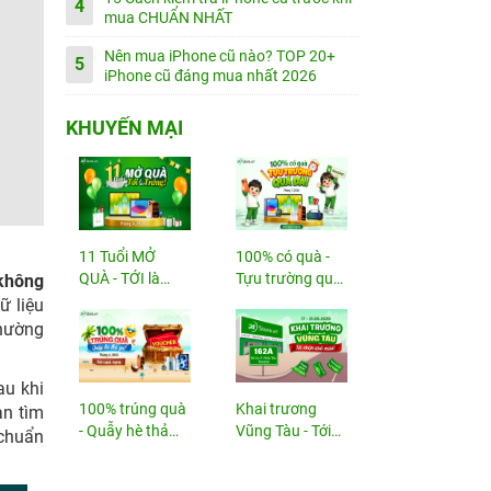
4
mua CHUẨN NHẤT
Nên mua iPhone cũ nào? TOP 20+
5
iPhone cũ đáng mua nhất 2026
KHUYẾN MẠI
11 Tuổi MỞ
100% có quà -
QUÀ - TỚI là
Tựu trường quá
 không
TRÚNG
đã!
ữ liệu
thường
au khi
100% trúng quà
Khai trương
ạn tìm
- Quẫy hè thả
Vũng Tàu - Tới
 chuẩn
ga!
nhận...