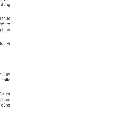
 đăng
h thức
hỗ trợ
g thao
ổi. Vì
M. Tùy
m hoặc
ớc và
đ/lần.
i dùng