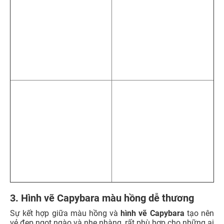
3. Hình vẽ Capybara màu hồng dễ thương
Sự kết hợp giữa màu hồng và
hình vẽ Capybara
tạo nên
vẻ đẹp ngọt ngào và nhẹ nhàng, rất phù hợp cho những ai
yêu thích sự dễ thương, đáng yêu. Những gam màu hồng
pastel, hồng phấn hay hồng đậm trong những bức vẽ
được sử dụng một cách tinh tế, làm nổi bật vẻ đẹp của
Capybara, tạo nên không gian tươi sáng và đầy cuốn hút.
Xem thêm:
199+ Hình nền gấu dâu cute, đẹp cho
điện thoại, máy tính