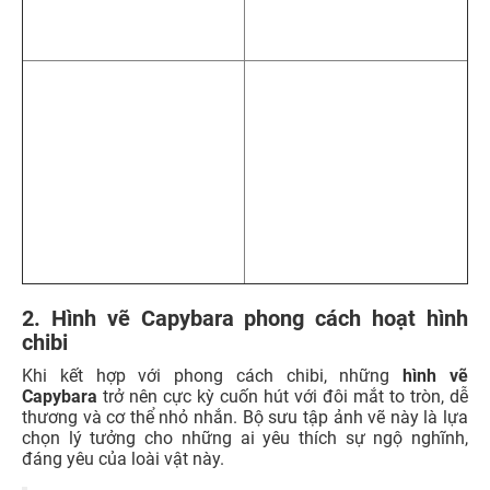
2. Hình vẽ Capybara phong cách hoạt hình
chibi
Khi kết hợp với phong cách chibi, những
hình vẽ
Capybara
trở nên cực kỳ cuốn hút với đôi mắt to tròn, dễ
thương và cơ thể nhỏ nhắn. Bộ sưu tập ảnh vẽ này là lựa
chọn lý tưởng cho những ai yêu thích sự ngộ nghĩnh,
đáng yêu của loài vật này.
Xem thêm:
TOP 199+ Hình nền chibi DỄ THƯƠNG,
đẹp nhất cho điện thoại, máy tính