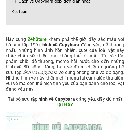
11. Cách vẽ Capybara đẹp, đơn giản nhất
Kết luận
Hãy cùng
24hStore
khám phá thế giới đầy sắc màu với
bộ sưu tập 199+
hình vẽ Capybara
đáng yêu, dễ thương
nhất. Những hình ảnh hồn nhiên, cute của loài vật này
chắc chắn sẽ khiến bạn không thể rời mắt. Từ các tác
phẩm chibi dễ thương, meme hài hước cho đến những
hình vẽ 3D sống động, bạn sẽ được chiêm ngưỡng bộ
sưu tập
ảnh vẽ Capybara
vô cùng phong phú và đa dạng.
Những hình vẽ này không chỉ mang lại cảm giác thư giãn,
vui vẻ mà còn thể hiện tình yêu của bạn dành cho loài vật
đáng yêu này.
Tải bộ sưu tập
hình vẽ Capybara
đáng yêu, đầy đủ nhất
TẠI ĐÂY
.