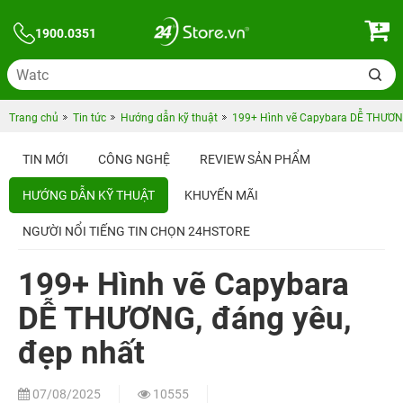
1900.0351
Trang chủ
Tin tức
Hướng dẫn kỹ thuật
199+ Hình vẽ Capybara DỄ THƯƠNG
TIN MỚI
CÔNG NGHỆ
REVIEW SẢN PHẨM
HƯỚNG DẪN KỸ THUẬT
KHUYẾN MÃI
NGƯỜI NỔI TIẾNG TIN CHỌN 24HSTORE
199+ Hình vẽ Capybara
DỄ THƯƠNG, đáng yêu,
đẹp nhất
07/08/2025
10555