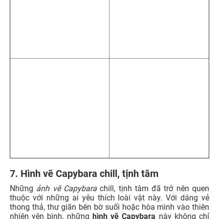
7. Hình vẽ Capybara chill, tịnh tâm
Những
ảnh vẽ Capybara
chill, tịnh tâm đã trở nên quen
thuộc với những ai yêu thích loài vật này. Với dáng vẻ
thong thả, thư giãn bên bờ suối hoặc hòa mình vào thiên
nhiên yên bình, những
hình vẽ Capybara
này không chỉ
mang lại cảm giác thư thái mà còn truyền tải thông điệp
về lối sống bình yên, nhẹ nhàng.
Xem thêm:
101+ Hình nền chill cho điện thoại, máy
tính ĐẸP, đa dạng chủ đề