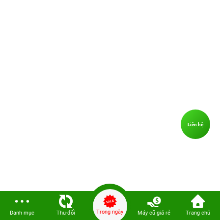
Liên hệ
Trong ngày
Danh mục
Thu-đổi
Máy cũ giá rẻ
Trang chủ