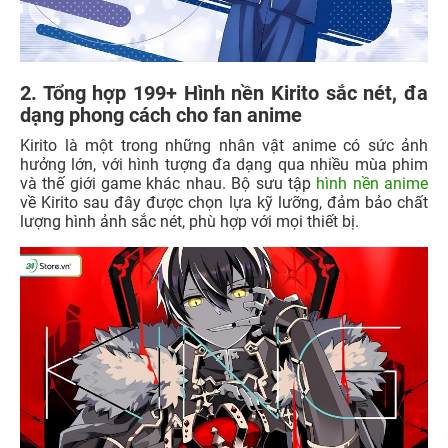
2. Tổng hợp 199+ Hình nền Kirito sắc nét, đa
dạng phong cách cho fan anime
Kirito là một trong những nhân vật anime có sức ảnh
hưởng lớn, với hình tượng đa dạng qua nhiều mùa phim
và thế giới game khác nhau. Bộ sưu tập
hình nền anime
về Kirito sau đây được chọn lựa kỹ lưỡng, đảm bảo chất
lượng hình ảnh sắc nét, phù hợp với mọi thiết bị.