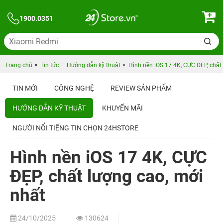
1900.0351
Trang chủ
Tin tức
Hướng dẫn kỹ thuật
Hình nền iOS 17 4K, CỰC ĐẸP, chất
TIN MỚI
CÔNG NGHỆ
REVIEW SẢN PHẨM
HƯỚNG DẪN KỸ THUẬT
KHUYẾN MÃI
NGƯỜI NỔI TIẾNG TIN CHỌN 24HSTORE
Hình nền iOS 17 4K, CỰC
ĐẸP, chất lượng cao, mới
nhất
24/10/2025
130624