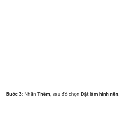
2. Hướng dẫn cài đặt hình nền trên iOS 17
Để thay đổi hình nền iPhone iOS 17, bạn có thể thực hiện
theo các bước sau:
Bước 1:
Mở ứng dụng
Cài đặt
>
Nhấn vào mục
Hình nền
rồi chọn
Thêm hình nền mới
.