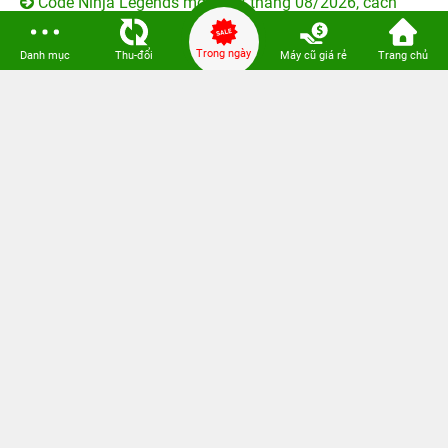
Trong ngày
Danh mục
Thu-đổi
Máy cũ giá rẻ
Trang chủ
Ngoài ra, nếu bạn yêu thích sự phá cách nhẹ nhàng,
bộ
hình nền tai thỏ cho iphone
cũng chính là lựa chọn
không thể bỏ qua, kết hợp hoàn hảo với phong cách tối
giản nhưng vẫn giữ nét cá tính riêng. Bên cạnh đó, đừng
quên khám phá thêm bộ sưu tập
hình nền Liên Quân
ngầu
đa dạng và sắc nét, cực kỳ phù hợp cho những ai
muốn làm mới giao diện thiết bị với phong cách mạnh mẽ
và ấn tượng.
3. Kết luận
Qua bài viết này,
24hStore
đã tổng hợp các
hình nền iOS
17
với đa dạng thể loại. Hy vọng bạn có thể chọn được
hình ảnh nền iOS 17 ưng ý để làm mới màn hình điện
thoại của mình. Nếu bạn thắc mắc
mua iPhone 16 ở đâu