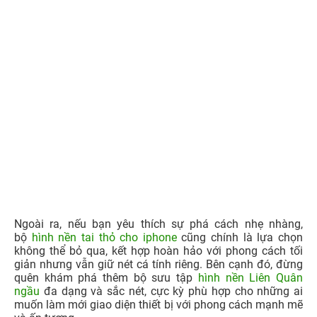
Bước 2:
Chọn biểu tượng
Ảnh
> Chọn
Ảnh
hoặc
Album
có
hình nền iOS 17 bạn vừa tải về > Chọn nền iOS 17 bạn
muốn đặt làm hình nền.