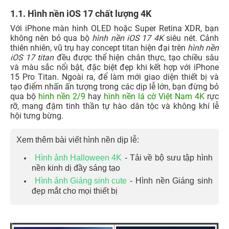
1.1. Hình nền iOS 17 chất lượng 4K
Với iPhone màn hình OLED hoặc Super Retina XDR, bạn
không nên bỏ qua bộ
hình nền iOS 17 4K
siêu nét. Cảnh
thiên nhiên, vũ trụ hay concept titan hiện đại trên
hình nền
iOS 17 titan
đều được thể hiện chân thực, tạo chiều sâu
và màu sắc nổi bật, đặc biệt đẹp khi kết hợp với iPhone
15 Pro Titan.
Ngoài ra, để làm mới giao diện thiết bị và
tạo điểm nhấn ấn tượng trong các dịp lễ lớn, bạn đừng bỏ
qua bộ
hình nền 2/9
hay
hình nền lá cờ Việt Nam 4K
rực
rỡ, mang đậm tinh thần tự hào dân tộc và không khí lễ
hội tưng bừng.
Xem thêm bài viết hình nền dịp lễ:
Hình ảnh Halloween 4K
- Tải về bộ sưu tập hình
nền kinh dị đầy sáng tạo
Hình ảnh Giáng sinh cute
- Hình nền Giáng sinh
đẹp mắt cho mọi thiết bị