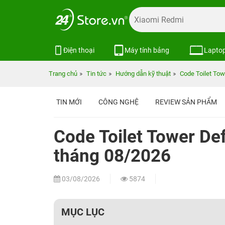
Điện thoại
Máy tính bảng
Lapto
Trang chủ
Tin tức
Hướng dẫn kỹ thuật
Code Toilet To
TIN MỚI
CÔNG NGHỆ
REVIEW SẢN PHẨM
Code Toilet Tower De
tháng 08/2026
03/08/2026
5874
MỤC LỤC