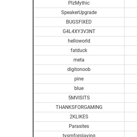
PlzMythic
SpeakerUpgrade
BUGSFIXED
G4L4XY3V3NT
helloworld
fatduck
meta
digitonoob
pine
blue
5MVISITS
THANKSFORGAMING
2KLIKES
Parasites
tysmforplaying