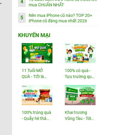
4
-
mua CHUẨN NHẤT
Nên mua iPhone cũ nào? TOP 20+
5
iPhone cũ đáng mua nhất 2026
KHUYẾN MẠI
11 Tuổi MỞ
100% có quà -
QUÀ - TỚI là
Tựu trường quá
TRÚNG
đã!
100% trúng quà
Khai trương
- Quẫy hè thả
Vũng Tàu - Tới
ga!
nhận...