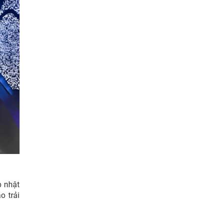
p nhật
o trải