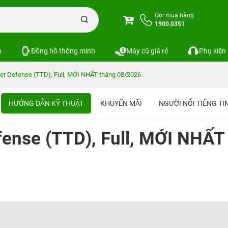
Gọi mua hàng
1900.0351
p
Đồng hồ thông minh
Máy cũ giá rẻ
Phụ kiện
wer Defense (TTD), Full, MỚI NHẤT tháng 08/2026
HƯỚNG DẪN KỸ THUẬT
KHUYẾN MÃI
NGƯỜI NỔI TIẾNG T
fense (TTD), Full, MỚI NHẤT