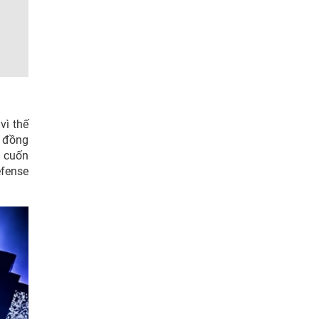
vì thế
 đồng
i cuốn
efense