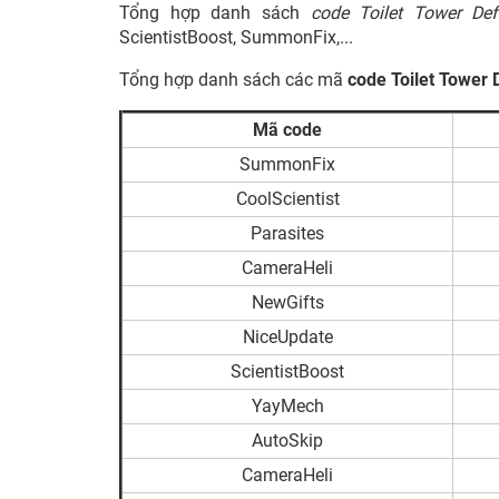
Tổng hợp danh sách
code Toilet Tower D
ScientistBoost, SummonFix,...
Tổng hợp danh sách các mã
code Toilet Tower
Mã code
SummonFix
CoolScientist
Parasites
CameraHeli
NewGifts
NiceUpdate
ScientistBoost
YayMech
AutoSkip
CameraHeli