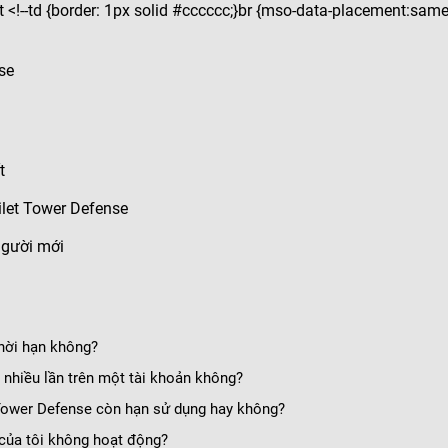
 <!--td {border: 1px solid #cccccc;}br {mso-data-placement:same
se
t
ilet Tower Defense
người mới
thời hạn không?
 nhiều lần trên một tài khoản không?
 Tower Defense còn hạn sử dụng hay không?
 của tôi không hoạt động?