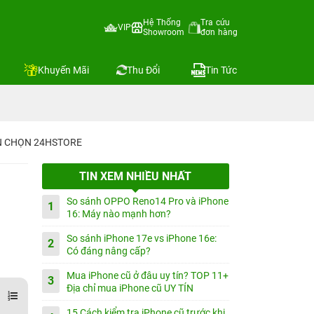
Hệ Thống
Tra cứu
VIP
Showroom
đơn hàng
Khuyến Mãi
Thu Đổi
Tin Tức
IN CHỌN 24HSTORE
TIN XEM NHIỀU NHẤT
So sánh OPPO Reno14 Pro và iPhone
1
16: Máy nào mạnh hơn?
So sánh iPhone 17e vs iPhone 16e:
2
Có đáng nâng cấp?
Mua iPhone cũ ở đâu uy tín? TOP 11+
3
Địa chỉ mua iPhone cũ UY TÍN
15 Cách kiểm tra iPhone cũ trước khi