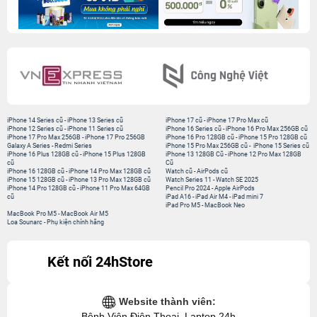
iPhone 12 Series cũ
-
iPhone 11 Series cũ
iPhone 16 Series cũ
-
iPhone 16 Pro Max 256GB cũ
iPhone 17 Pro Max 256GB
-
iPhone 17 Pro 256GB
iPhone 16 Pro 128GB cũ
-
iPhone 15 Pro 128GB cũ
Galaxy A Series
-
Redmi Series
iPhone 15 Pro Max 256GB cũ
-
iPhone 15 Series cũ
iPhone 16 Plus 128GB cũ
-
iPhone 15 Plus 128GB
iPhone 13 128GB Cũ
-
iPhone 12 Pro Max 128GB
cũ
Cũ
iPhone 16 128GB cũ
-
iPhone 14 Pro Max 128GB cũ
Watch cũ
-
AirPods cũ
iPhone 15 128GB cũ
-
iPhone 13 Pro Max 128GB cũ
Watch Series 11
-
Watch SE 2025
iPhone 14 Pro 128GB cũ
-
iPhone 11 Pro Max 64GB
Pencil Pro 2024
-
Apple AirPods
cũ
iPad A16
-
iPad Air M4
-
iPad mini 7
iPad Pro M5
-
MacBook Neo
MacBook Pro M5
-
MacBook Air M5
Loa Sounarc
-
Phụ kiện chính hãng
Kết nối 24hStore
Website thành viên:
Bệnh Viện Điện Thoại, Laptop 24h
CÔNG TY TNHH CÔNG NGHỆ ISTAR GCNDKHKD: 0316635415 do Sở KH & ĐT
TP. HCM cấp ngày 11 tháng 12 năm 2020.