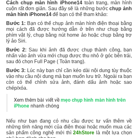
nhấn vào ảnh vừa mới chụp được thu nhỏ ở góc bên trái,
sau đó chọn Full Page ( Toàn trang).
Bước 3:
Lúc này bạn chỉ cần kéo dài nội dung tùy thuộc
vào nhu cầu nội dung mà bạn muốn lưu trữ. Ngoài ra bạn
còn có thể chỉnh sửa ảnh, đánh dấu ảnh hoặc sao
chép/xóa.
Xem thêm bài viết về
mẹo chụp hình màn hình trên
iPhone
nhanh chóng
Nếu như bạn đang có nhu cầu được tư vấn thêm về
những tính năng mới của điện thoại hoặc muốn mua các
sản phẩm công nghệ mới thì
24hStore
là một lựa chọn
phù hợp dành cho bạn.
24hStore là một trong những đại lý của thương hiệu
Apple tại Việt Nam, chuyên cung cấp các dòng điện
thoại, các sản phẩm, linh kiện của iPhonechính hãng với
giả cả vô cùng ưu đãi.
Ngoài ra cửa hàng 24hStore còn áp dụng những chính
sách khuyến mãi, trợ giá hấp dẫn, tặng nhiều quà tặng
cho khách hàng sử dụng dịch vụ của chúng tôi. Công ty
tin rằng với đội ngũ nhân viên chăm sóc khách hàng