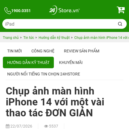
1900.0351
Trang chủ
Tin tức
Hướng dẫn kỹ thuật
Chụp ảnh màn hình iPhone 14 với 
TIN MỚI
CÔNG NGHỆ
REVIEW SẢN PHẨM
HƯỚNG DẪN KỸ THUẬT
KHUYẾN MÃI
NGƯỜI NỔI TIẾNG TIN CHỌN 24HSTORE
Chụp ảnh màn hình
iPhone 14 với một vài
thao tác ĐƠN GIẢN
22/07/2026
5537