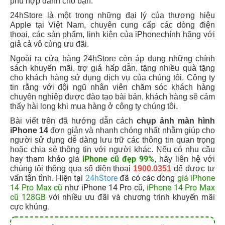
chuyên nghiệp được đào tạo bài bản, khách hàng sẽ cảm
thấy hài long khi mua hàng ở công ty chúng tôi.
Bài viết trên đã hướng dẫn cách
chụp ảnh màn hình
iPhone 14
đơn giản và nhanh chóng nhất nhằm giúp cho
người sử dụng dễ dàng lưu trữ các thông tin quan trọng
hoặc chia sẻ thông tin với người khác. Nếu có nhu cầu
hay tham khảo giá
iPhone cũ đẹp 99%
, hãy liên hệ với
chúng tôi thông qua số điện thoại
1900.0351
để được tư
Hiện tại
24hStore
đã có các dòng
giá iPhone
vấn tận tình.
14 Pro Max cũ
như iPhone 14 Pro cũ,
iPhone 14 Pro Max
cũ 128GB
với nhiều ưu đãi và chương trình khuyến mãi
cực khủng.
Tham khảo thêm các dòng iPhone cũ đẹp, chính
hãng, máy đẹp, giá rẻ nhất tại 24hStore:
Tham khảo giá
iPhone 14 cũ
đang giảm sâu, cực
nhiều ưu đãi
Khám phá
iPhone 14 Pro cũ
đẹp, sẵn hàng
Trải nghiệm
iPhone 14 Pro 512GB cũ
dung lượng
khủng, lưu trữ thả ga