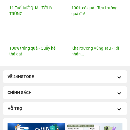
thả ga!
nhận...
VỀ 24HSTORE
CHÍNH SÁCH
HỖ TRỢ
iPhone 14 Series cũ
-
iPhone 13 Series cũ
iPhone 17 cũ
-
iPhone 17 Pro Max cũ