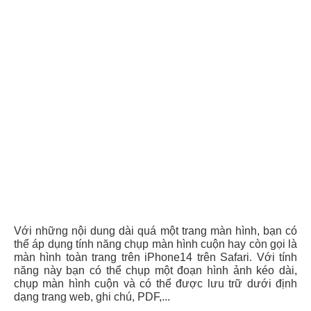
Với những nội dung dài quá một trang màn hình, bạn có
thể áp dụng tính năng chụp màn hình cuộn hay còn gọi là
màn hình toàn trang trên iPhone14 trên Safari. Với tính
năng này bạn có thể chụp một đoạn hình ảnh kéo dài,
chụp màn hình cuộn và có thể được lưu trữ dưới định
dạng trang web, ghi chú, PDF,...
Cách chụp màn hình iPhone14
toàn trang, màn hình
cuộn rất đơn giản. Sau đây sẽ là những bước
chụp ảnh
màn hình iPhone14
để bạn có thể tham khảo:
Bước 1:
Bạn có thể chụp ảnh màn hình điện thoại bằng
mọi cách đã được hướng dẫn ở trên như chụp bằng
phím vật lý, chụp bằng nút home ảo hoặc chụp bằng trợ
lý ảo Siri.
Bước 2:
Sau khi ảnh đã được chụp thành công, bạn