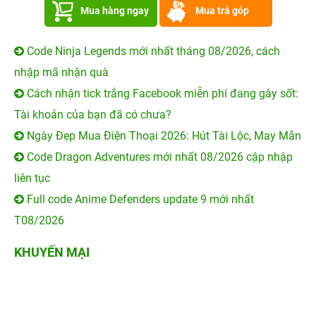
Ngày Đẹp Mua Điện Thoại 2026: Hút Tài Lộc, May Mắn
Code Dragon Adventures mới nhất 08/2026 cập nhập
liên tục
Full code Anime Defenders update 9 mới nhất
T08/2026
KHUYẾN MẠI
11 Tuổi MỞ QUÀ - TỚI là
100% có quà - Tựu trường
TRÚNG
quá đã!
100% trúng quà - Quẫy hè
Khai trương Vũng Tàu - Tới