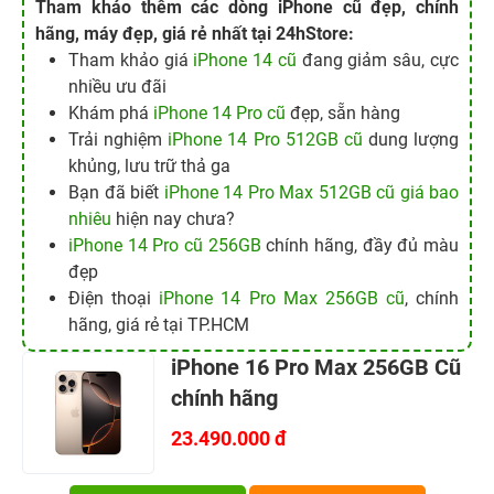
Bạn đã biết
iPhone 14 Pro Max 512GB cũ giá bao
nhiêu
hiện nay chưa?
iPhone 14 Pro cũ 256GB
chính hãng, đầy đủ màu
đẹp
Điện thoại
iPhone 14 Pro Max 256GB cũ
, chính
hãng, giá rẻ tại TP.HCM
iPhone 16 Pro Max 256GB Cũ
chính hãng
23.490.000 đ
Mua hàng ngay
Mua trả góp
Code Ninja Legends mới nhất tháng 08/2026, cách
nhập mã nhận quà
Cách nhận tick trắng Facebook miễn phí đang gây sốt:
Tài khoản của bạn đã có chưa?