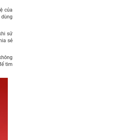
ệ của
i dùng
khi sử
hia sẻ
 không
để tìm