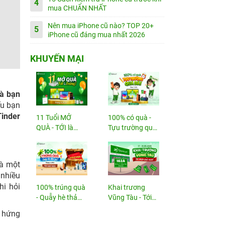
4
mua CHUẨN NHẤT
Nên mua iPhone cũ nào? TOP 20+
5
iPhone cũ đáng mua nhất 2026
KHUYẾN MẠI
mà bạn
ếu bạn
Tinder
11 Tuổi MỞ
100% có quà -
QUÀ - TỚI là
Tựu trường quá
TRÚNG
đã!
là một
 nhiều
hi hỏi
100% trúng quà
Khai trương
- Quẫy hè thả
Vũng Tàu - Tới
ga!
nhận...
ó hứng