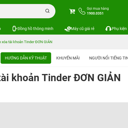
Gọi mua hàng
1900.0351
p
Đồng hồ thông minh
Máy cũ giá rẻ
Phụ kiện
 xóa tài khoản Tinder ĐƠN GIẢN
HƯỚNG DẪN KỸ THUẬT
KHUYẾN MÃI
NGƯỜI NỔI TIẾNG T
tài khoản Tinder ĐƠN GIẢN