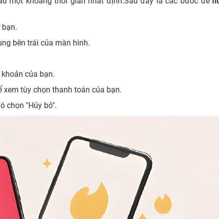
au một khoảng thời gian nhất định.Sau đây là các bước để
h
 bạn.
ùng bên trái của màn hình.
i khoản của bạn.
ể xem tùy chọn thanh toán của bạn.
ó chọn "Hủy bỏ".