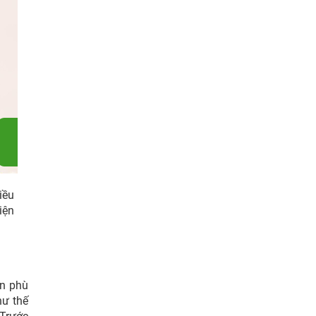
iều
iện
n phù
hư thế