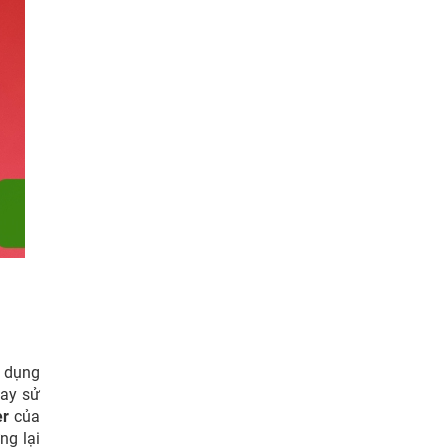
ử dụng
hay sử
er
của
ng lại