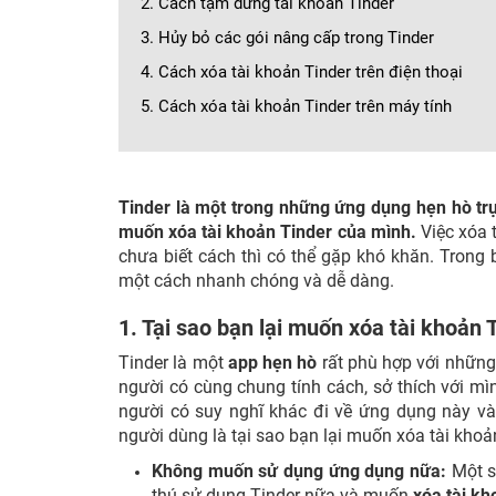
2. Cách tạm dừng tài khoản Tinder
3. Hủy bỏ các gói nâng cấp trong Tinder
4. Cách xóa tài khoản Tinder trên điện thoại
5. Cách xóa tài khoản Tinder trên máy tính
Tinder là một trong những ứng dụng hẹn hò trự
muốn xóa tài khoản Tinder của mình.
Việc xóa 
chưa biết cách thì có thể gặp khó khăn. Trong 
một cách nhanh chóng và dễ dàng.
1. Tại sao bạn lại muốn xóa tài khoản 
Tinder là một
app hẹn hò
rất phù hợp với những
người có cùng chung tính cách, sở thích với m
người có suy nghĩ khác đi về ứng dụng này v
người dùng là tại sao bạn lại muốn
xóa tài khoả
Không muốn sử dụng ứng dụng nữa:
Một s
thú sử dụng Tinder nữa và muốn
xóa tài kh