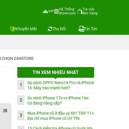
Hệ Thống
Tra cứu
VIP
Showroom
đơn hàng
Khuyến Mãi
Thu Đổi
Tin Tức
IN CHỌN 24HSTORE
TIN XEM NHIỀU NHẤT
So sánh OPPO Reno14 Pro và iPhone
1
16: Máy nào mạnh hơn?
So sánh iPhone 17e vs iPhone 16e:
2
Có đáng nâng cấp?
Mua iPhone cũ ở đâu uy tín? TOP 11+
3
Địa chỉ mua iPhone cũ UY TÍN
15 Cách kiểm tra iPhone cũ trước khi