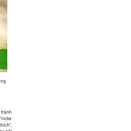
ững
 tránh
Tinder
hích",