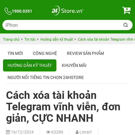
1900.0351
Trang chủ
Tin tức
Hướng dẫn kỹ thuật
Cách xóa tài khoản Telegram vĩnh
TIN MỚI
CÔNG NGHỆ
REVIEW SẢN PHẨM
HƯỚNG DẪN KỸ THUẬT
KHUYẾN MÃI
NGƯỜI NỔI TIẾNG TIN CHỌN 24HSTORE
Cách xóa tài khoản
Telegram vĩnh viễn, đơn
giản, CỰC NHANH
16/12/2024
63286
Lenart