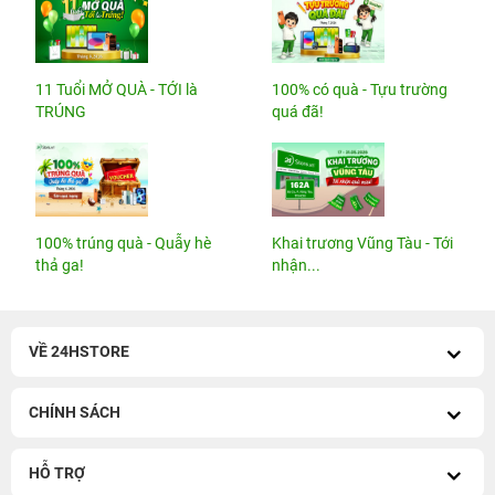
11 Tuổi MỞ QUÀ - TỚI là
100% có quà - Tựu trường
TRÚNG
quá đã!
100% trúng quà - Quẫy hè
Khai trương Vũng Tàu - Tới
thả ga!
nhận...
VỀ 24HSTORE
CHÍNH SÁCH
HỖ TRỢ