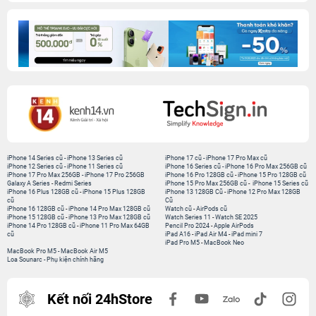
iPhone 14 Series cũ
-
iPhone 13 Series cũ
iPhone 17 cũ
-
iPhone 17 Pro Max cũ
iPhone 12 Series cũ
-
iPhone 11 Series cũ
iPhone 16 Series cũ
-
iPhone 16 Pro Max 256GB cũ
iPhone 17 Pro Max 256GB
-
iPhone 17 Pro 256GB
iPhone 16 Pro 128GB cũ
-
iPhone 15 Pro 128GB cũ
Galaxy A Series
-
Redmi Series
iPhone 15 Pro Max 256GB cũ
-
iPhone 15 Series cũ
iPhone 16 Plus 128GB cũ
-
iPhone 15 Plus 128GB
iPhone 13 128GB Cũ
-
iPhone 12 Pro Max 128GB
cũ
Cũ
iPhone 16 128GB cũ
-
iPhone 14 Pro Max 128GB cũ
Watch cũ
-
AirPods cũ
iPhone 15 128GB cũ
-
iPhone 13 Pro Max 128GB cũ
Watch Series 11
-
Watch SE 2025
iPhone 14 Pro 128GB cũ
-
iPhone 11 Pro Max 64GB
Pencil Pro 2024
-
Apple AirPods
cũ
iPad A16
-
iPad Air M4
-
iPad mini 7
iPad Pro M5
-
MacBook Neo
MacBook Pro M5
-
MacBook Air M5
Loa Sounarc
-
Phụ kiện chính hãng
Kết nối 24hStore