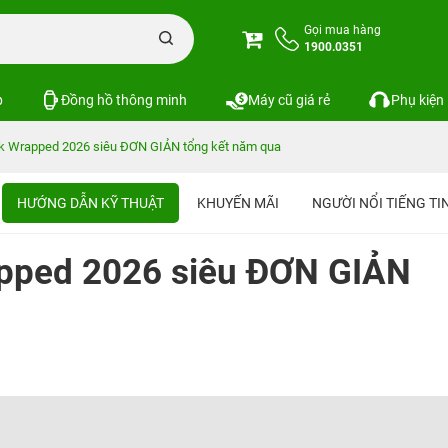
Gọi mua hàng
1900.0351
p
Đồng hồ thông minh
Máy cũ giá rẻ
Phụ kiện
k Wrapped 2026 siêu ĐƠN GIẢN tổng kết năm qua
HƯỚNG DẪN KỸ THUẬT
KHUYẾN MÃI
NGƯỜI NỔI TIẾNG T
pped 2026 siêu ĐƠN GIẢN