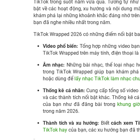
TikTok trong suốt năm vừa qua. Tương tự như 
bật về các hoạt động, xu hướng và nội dung mà
khám phá lại những khoảnh khắc đáng nhớ trên
bạn đã nghe nhiều nhất trong năm.
TikTok Wrapped 2026 có những điểm nổi bật b
Video phổ biến:
Tổng hợp những video
bạn 
TikTok Wrapped trên máy tính, điện thoại là
Âm nhạc:
Những bài nhạc, thể loại nhạc h
trong TikTok Wrapped giúp bạn khám phá
hoặc dùng để
lấy nhạc TikTok làm nhạc ch
Thống kê cá nhân:
Cung cấp tổng số video
và các thành tích nổi bật khác. Thống kê cá
của bạn như đã đăng bài trong
khung giờ
trong năm 2026.
Thành tích và xu hướng:
Biết
cách xem T
TikTok hay
của bạn, các xu hướng bạn đã 