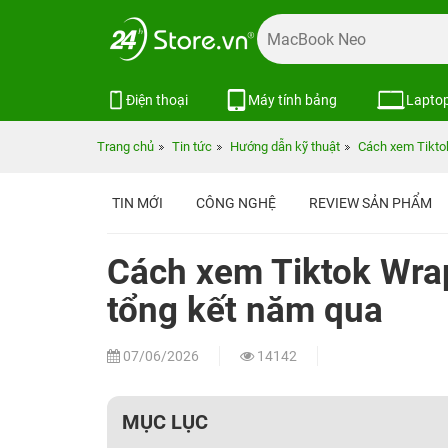
Điện thoại
Máy tính bảng
Lapto
Trang chủ
Tin tức
Hướng dẫn kỹ thuật
Cách xem Tikto
TIN MỚI
CÔNG NGHỆ
REVIEW SẢN PHẨM
Cách xem Tiktok Wra
tổng kết năm qua
07/06/2026
14142
MỤC LỤC