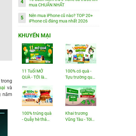
4
mua CHUẨN NHẤT
Nên mua iPhone cũ nào? TOP 20+
5
iPhone cũ đáng mua nhất 2026
KHUYẾN MẠI
11 Tuổi MỞ
100% có quà -
QUÀ - TỚI là
Tựu trường quá
 trong
TRÚNG
đã!
oại
và
ng năm
100% trúng quà
Khai trương
- Quẫy hè thả
Vũng Tàu - Tới
ga!
nhận...