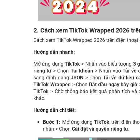
2. Cách xem TikTok Wrapped 2026 trên
Cách xem TikTok Wrapped 2026 trên điện thoại
Hướng dẫn nhanh:
Mở ứng dụng
TikTok
> Nhấn vào biểu tượng
3 
riêng tư
> Chọn
Tài khoản
> Nhấn vào
Tải về 
sang định dạng
JSON
> Chọn
Tải về dữ liệu 
TikTok Wrapped
> Chọn
Bắt đầu ngay bây giờ
TikTok > Chờ thông báo kết quả phân tích và x
khác.
Hướng dẫn chi tiết:
Bước 1:
Mở ứng dụng
TikTok
trên điện th
nhân > Chọn
Cài đặt và quyền riêng tư
.