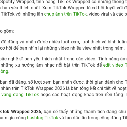
Spotify Wrapped, tính năng TikTok Wrapped có những thông t
 bạn yêu thích nhất. Xem TikTok Wrapped là cơ hội tuyệt vời 
 TikTok với những lần
chụp ảnh trên TikTok
, video viral và các 
ao gồm:
đã đăng và nhận được nhiều lượt xem, lượt thích và bình luậ
 cơ hội để bạn nhìn lại những video nhiều view nhất trong năm.
oặc nghệ sĩ bạn yêu thích nhất trong các video. Tính năng â
 những xu hướng âm nhạc nổi bật trên TikTok để
edit video 
uông
.
 bạn đã đăng, số lượt xem bạn nhận được, thời gian dành cho 
 nhân trên TikTok Wrapped 2026 là bản tổng kết chi tiết về hoạ
 vàng đăng TikTok
hoặc các hoạt động khác trên nền tảng T
ikTok Wrapped 2026
, bạn sẽ thấy những thành tích đáng chú
tham gia cùng
hashtag TikTok
và tạo dấu ấn trong cộng đồng Ti