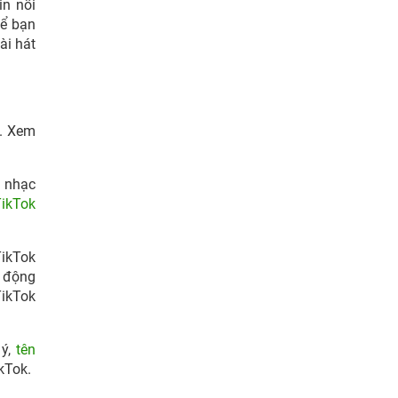
in nổi
để bạn
bài hát
n. Xem
m nhạc
TikTok
TikTok
t động
ikTok
 ý,
tên
kTok.