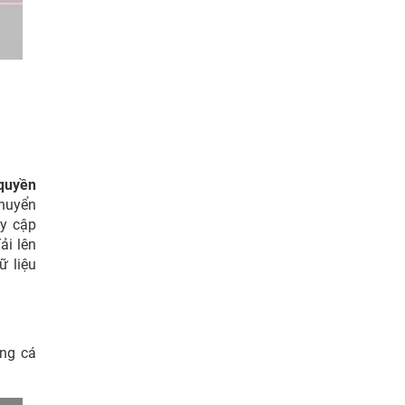
 quyền
huyển
y cập
ải lên
ữ liệu
ang cá