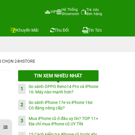
Hệ Thống
Tra cứu
VIP
Showroom
đơn hàng
Khuyến Mãi
Thu Đổi
Tin Tức
IN CHỌN 24HSTORE
TIN XEM NHIỀU NHẤT
So sánh OPPO Reno14 Pro và iPhone
1
16: Máy nào mạnh hơn?
So sánh iPhone 17e vs iPhone 16e:
2
Có đáng nâng cấp?
Mua iPhone cũ ở đâu uy tín? TOP 11+
3
Địa chỉ mua iPhone cũ UY TÍN
15 Cách kiểm tra iPhone cũ trước khi