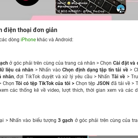
 điện thoại đơn giản
các dòng
iPhone
khác và Android:
gạch
ở góc phải trên cùng của trang cá nhân > Chọn
Cài đặt và
dữ liệu cá nhân
> Nhấn vào
Chọn định dạng tập tin tải về
> C
cá nhân
, đợi TikTok duyệt và xử lý yêu cầu > Nhấn
Tải về
> Tru
> Chọn
Tôi có tệp TikTok của tôi >
Chọn tệp
JSON
đã tải về > T
em các thống kê về video, lượt thích, thời gian xem và các d
oại > Nhấn vào biểu tượng
3 gạch
ở góc phải trên cùng của tr