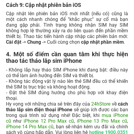
Cách 9: Cập nhật phiên bản iOS
Cập nhật lên phiên bản iOS mới nhất (nếu có) cũng là
một cách nhanh chóng để "khắc phục" sự cố mà bạn
đang gặp phải. Tình trạng không nhận SIM hay SIM
không hợp lệ thường xảy ra do liên quan đến phần mềm
thiết bị. Thao tác tiến hành cập nhập các phiên bản mới:
Cài đặt
->
Chung
-> Cuối cùng chọn
cập nhật phần mềm
.
4. Một số điểm cần quan tâm khi thực hiện
thao tác tháo lắp sim iPhone
- Không lắp hay tháo SIM iPhone khi đang bật: điều này
có thể làm ảnh hưởng đến SIM và thiết bị.
- Không tác động vật lý nào lên thẻ SIM đều có thể khiến
thẻ SIM bị trục trặc và không hoạt động.
- Đặt thẻ SIM đúng hướng cho phù hợp với khay điện
thoại.
Hy vọng với những chia sẻ trên đây của
24hStore
về
cách
tháo lắp sim điện thoại iPhone
sẽ giúp ích được các bạn
trong quá trình sử dụng nhé! Đặc biệt, khi
mua iPhone
cũ
như
iPhone 12 Pro Max cũ
,
iPhone 13 Pro Max cũ
,
iPhone 14 Pro Max cũ
, bạn sẽ nhận kèm ưu đãi và chính
sách vô cùng hấp dẫn.
Vui lòng liên hệ
hotline 1900.0351