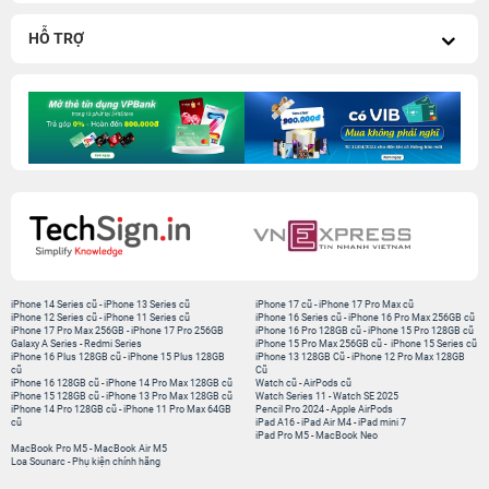
HỖ TRỢ
iPhone 14 Series cũ
-
iPhone 13 Series cũ
iPhone 17 cũ
-
iPhone 17 Pro Max cũ
iPhone 12 Series cũ
-
iPhone 11 Series cũ
iPhone 16 Series cũ
-
iPhone 16 Pro Max 256GB cũ
iPhone 17 Pro Max 256GB
-
iPhone 17 Pro 256GB
iPhone 16 Pro 128GB cũ
-
iPhone 15 Pro 128GB cũ
Galaxy A Series
-
Redmi Series
iPhone 15 Pro Max 256GB cũ
-
iPhone 15 Series cũ
iPhone 16 Plus 128GB cũ
-
iPhone 15 Plus 128GB
iPhone 13 128GB Cũ
-
iPhone 12 Pro Max 128GB
cũ
Cũ
iPhone 16 128GB cũ
-
iPhone 14 Pro Max 128GB cũ
Watch cũ
-
AirPods cũ
iPhone 15 128GB cũ
-
iPhone 13 Pro Max 128GB cũ
Watch Series 11
-
Watch SE 2025
iPhone 14 Pro 128GB cũ
-
iPhone 11 Pro Max 64GB
Pencil Pro 2024
-
Apple AirPods
cũ
iPad A16
-
iPad Air M4
-
iPad mini 7
iPad Pro M5
-
MacBook Neo
MacBook Pro M5
-
MacBook Air M5
Loa Sounarc
-
Phụ kiện chính hãng