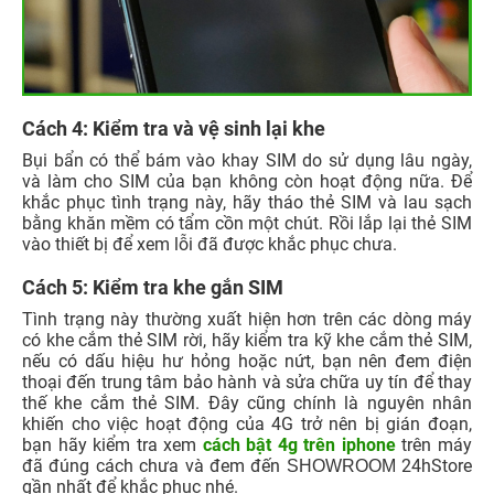
Cách 4: Kiểm tra và vệ sinh lại khe
Bụi bẩn có thể bám vào khay SIM do sử dụng lâu ngày,
và làm cho SIM của bạn không còn hoạt động nữa. Để
khắc phục tình trạng này, hãy tháo thẻ SIM và lau sạch
bằng khăn mềm có tẩm cồn một chút. Rồi lắp lại thẻ SIM
vào thiết bị để xem lỗi đã được khắc phục chưa.
Cách 5: Kiểm tra khe gắn SIM
Tình trạng này thường xuất hiện hơn trên các dòng máy
có khe cắm thẻ SIM rời, hãy kiểm tra kỹ khe cắm thẻ SIM,
nếu có dấu hiệu hư hỏng hoặc nứt, bạn nên đem điện
thoại đến trung tâm bảo hành và sửa chữa uy tín để thay
thế khe cắm thẻ SIM. Đây cũng chính là nguyên nhân
khiến cho việc hoạt động của 4G trở nên bị gián đoạn,
bạn hãy kiểm tra xem
cách bật 4g trên iphone
trên máy
đã đúng cách chưa và đem đến
24hStore
SHOWROOM
gần nhất để khắc phục nhé.