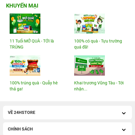
KHUYẾN MẠI
11 Tuổi MỞ QUÀ - TỚI là
100% có quà - Tựu trường
TRÚNG
quá đã!
100% trúng quà - Quẫy hè
Khai trương Vũng Tàu - Tới
thả ga!
nhận...
VỀ 24HSTORE
CHÍNH SÁCH