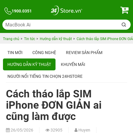
1900.0351
Trang chủ
Tin tức
Hướng dẫn kỹ thuật
Cách tháo lắp SIM iPhone ĐƠN GIẢ
TIN MỚI
CÔNG NGHỆ
REVIEW SẢN PHẨM
HƯỚNG DẪN KỸ THUẬT
KHUYẾN MÃI
NGƯỜI NỔI TIẾNG TIN CHỌN 24HSTORE
Cách tháo lắp SIM
iPhone ĐƠN GIẢN ai
cũng làm được
26/05/2026
32905
Huyen