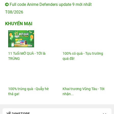
Full code Anime Defenders update 9 mới nhất
T08/2026
KHUYẾN MẠI
11 Tuổi MỞ QUÀ - TỚI là
100% có quà - Tựu trường
TRÚNG
quá đã!
100% trúng quà - Quẫy hè
Khai trương Vũng Tàu - Tới
thả ga!
nhận...
VỀ 24HSTORE