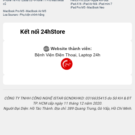
iPhone 14 Pro 128GB cũ
-
iPhone 11 Pro Max 64GB
Pencil Pro 2024
-
Apple AirPods
cũ
iPad A16
-
iPad Air M4
-
iPad mini 7
iPad Pro M5
-
MacBook Neo
MacBook Pro M5
-
MacBook Air M5
Loa Sounarc
-
Phụ kiện chính hãng
Kết nối 24hStore
Website thành viên:
Bệnh Viện Điện Thoại, Laptop 24h
CÔNG TY TNHH CÔNG NGHỆ ISTAR GCNDKHKD: 0316635415 do Sở KH & ĐT
TP. HCM cấp ngày 11 tháng 12 năm 2020.
Người Đại Diện: Hồ Tác Thành. Địa chỉ: 389 Quang Trung, Gò Vấp, Hồ Chí Minh.