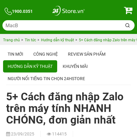
1900.0351
Trang chủ
Tin tức
Hướng dẫn kỹ thuật
5+ Cách đăng nhập Zalo trên máy
TIN MỚI
CÔNG NGHỆ
REVIEW SẢN PHẨM
HƯỚNG DẪN KỸ THUẬT
KHUYẾN MÃI
NGƯỜI NỔI TIẾNG TIN CHỌN 24HSTORE
5+ Cách đăng nhập Zalo
trên máy tính NHANH
CHÓNG, đơn giản nhất
23/09/2025
114415