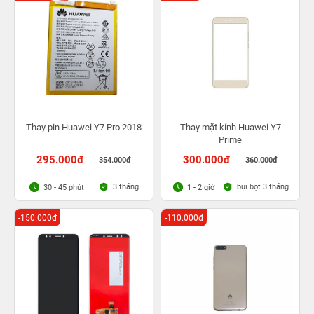
Thay pin Huawei Y7 Pro 2018
Thay mặt kính Huawei Y7
Prime
295.000đ
300.000đ
354.000đ
360.000đ
3 tháng
bụi bọt 3 tháng
30 - 45 phút
1 - 2 giờ
-150.000đ
-110.000đ