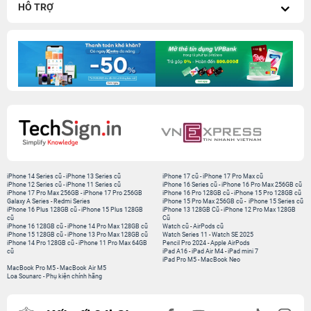
HỖ TRỢ
iPhone 14 Series cũ
-
iPhone 13 Series cũ
iPhone 17 cũ
-
iPhone 17 Pro Max cũ
iPhone 12 Series cũ
-
iPhone 11 Series cũ
iPhone 16 Series cũ
-
iPhone 16 Pro Max 256GB cũ
iPhone 17 Pro Max 256GB
-
iPhone 17 Pro 256GB
iPhone 16 Pro 128GB cũ
-
iPhone 15 Pro 128GB cũ
Galaxy A Series
-
Redmi Series
iPhone 15 Pro Max 256GB cũ
-
iPhone 15 Series cũ
iPhone 16 Plus 128GB cũ
-
iPhone 15 Plus 128GB
iPhone 13 128GB Cũ
-
iPhone 12 Pro Max 128GB
cũ
Cũ
iPhone 16 128GB cũ
-
iPhone 14 Pro Max 128GB cũ
Watch cũ
-
AirPods cũ
iPhone 15 128GB cũ
-
iPhone 13 Pro Max 128GB cũ
Watch Series 11
-
Watch SE 2025
iPhone 14 Pro 128GB cũ
-
iPhone 11 Pro Max 64GB
Pencil Pro 2024
-
Apple AirPods
cũ
iPad A16
-
iPad Air M4
-
iPad mini 7
iPad Pro M5
-
MacBook Neo
MacBook Pro M5
-
MacBook Air M5
Loa Sounarc
-
Phụ kiện chính hãng