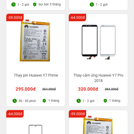
bụi bọt 3 tháng
1 - 2 giờ
1 - 2 giờ
-59.000đ
-64.000đ
Thay pin Huawei Y7 Prime
Thay cảm ứng Huawei Y7 Pro
2018
295.000đ
320.000đ
354.000đ
384.000đ
1 tháng
1 tháng
30 - 45 phút
1 - 2 giờ
-64.000đ
-59.000đ