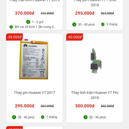
2018
370.000đ
295.000đ
444.000đ
354.000đ
1 - 2 giờ
3 tháng
30 - 45 phút
BH rơi vỡ kính 1 lần trong 3
tháng
-59.000đ
-60.000đ
Thay pin Huawei Y7 2017
Thay linh kiện Huawei Y7 Pro
2019
295.000đ
300.000đ
354.000đ
360.000đ
1 tháng
30 - 45 phút
30 - 45 phút