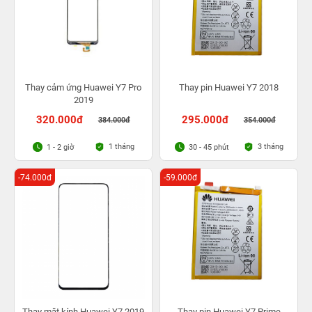
Thay cảm ứng Huawei Y7 Pro
Thay pin Huawei Y7 2018
2019
320.000đ
295.000đ
384.000đ
354.000đ
1 tháng
3 tháng
1 - 2 giờ
30 - 45 phút
-74.000đ
-59.000đ
Thay mặt kính Huawei Y7 2019
Thay pin Huawei Y7 Prime