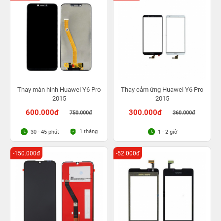
Thay màn hình Huawei Y6 Pro
Thay cảm ứng Huawei Y6 Pro
2015
2015
600.000đ
300.000đ
750.000đ
360.000đ
1 tháng
30 - 45 phút
1 - 2 giờ
-150.000đ
-52.000đ