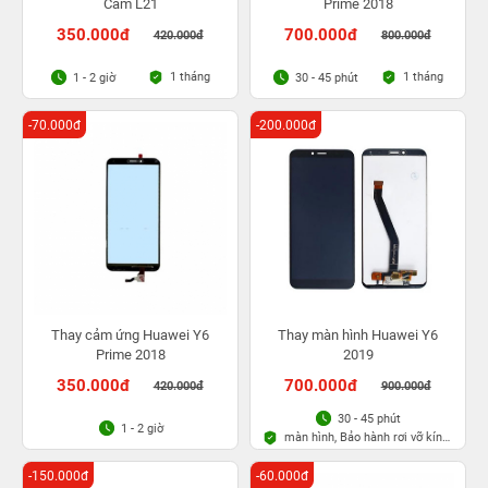
Cam L21
Prime 2018
350.000đ
700.000đ
420.000đ
800.000đ
1 tháng
1 tháng
1 - 2 giờ
30 - 45 phút
-70.000đ
-200.000đ
Thay cảm ứng Huawei Y6
Thay màn hình Huawei Y6
Prime 2018
2019
350.000đ
700.000đ
420.000đ
900.000đ
30 - 45 phút
1 - 2 giờ
màn hình, Bảo hành rơi vỡ kính
1 lần trong 3 tháng
-150.000đ
-60.000đ