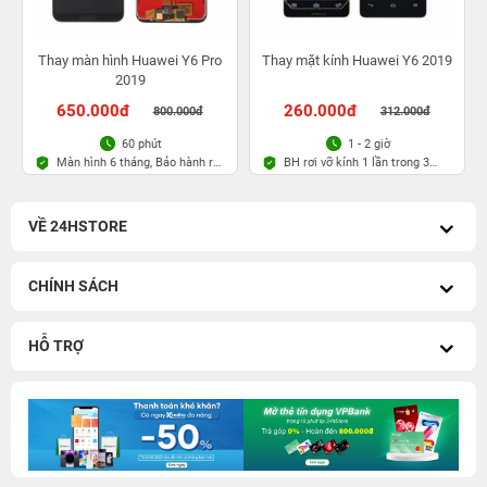
Thay màn hình Huawei Y6 Pro
Thay mặt kính Huawei Y6 2019
2019
650.000đ
260.000đ
800.000đ
312.000đ
60 phút
1 - 2 giờ
Màn hình 6 tháng, Bảo hành rơi
BH rơi vỡ kính 1 lần trong 3
vỡ kính 1 lần trong 3 tháng
tháng
VỀ 24HSTORE
CHÍNH SÁCH
HỖ TRỢ