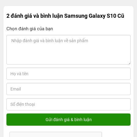
giải 3.040 x 1.440 pixel với thiết kế tràn cạnh hai bên.
Với độ phân giải này người dùng sẽ thoải mái trải
2 đánh giá và bình luận
Samsung Galaxy S10 Cũ
nghiệm video với độ phân giải HD.
Chọn đánh giá của bạn
Với tỷ lệ khung hình 19:9 và viền bezel mỏng đảm bảo
không gian hiển thị tới 93,1%. Màn hình này cũng hỗ trợ
tính năng HDR10+ cho độ phân giải và màu sắc sống
động, độ tương phản tuyệt vời.
Hiệu năng Galaxy S10 5G likenew - xứng đáng
flagship
Thiết bị được trang bị vi xử lý Exynos 9820 với hiệu
năng khủng. Máy cũng được trang bị RAM 8GB và bộ
nhớ trong 256GB cung cấp thoải mái cho người dùng khi
trải nghiệm game cũng như các tác vụ đa nhiệm.
Camera Galaxy S10 5G cũ - Bá đạo
Camera là một trong những điểm mạnh của máy. Thông