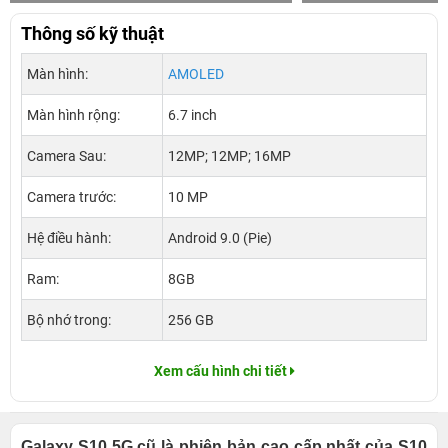
Thông số kỹ thuật
Màn hình:
AMOLED
Màn hình rộng:
6.7 inch
Camera Sau:
12MP; 12MP; 16MP
Camera trước:
10 MP
Hệ điều hành:
Android 9.0 (Pie)
Ram:
8GB
Bộ nhớ trong:
256 GB
Xem cấu hình chi tiết
Galaxy S10 5G cũ là phiên bản cao cấp nhất của S10