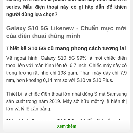
series. Mẫu điện thoại này có gì hấp dẫn để khiến
người dùng lựa chọn?
Galaxy S10 5G Likenew - Chuẩn mực mới
của điện thoại thông minh
Thiết kế S10 5G cũ mang phong cách tương lai
Về ngoại hình, Galaxy S10 5G 99% là một chiếc điện
thoại lớn với màn hình lên tới 6,7 inch. Chiếc máy này có
trọng lượng rất nhẹ chỉ 198 gam. Thân máy dày chỉ 7,9
mm, hơn khoảng 0,14 mm so với S10 và S10 Plus.
Thiết bị là chiếc điện thoại lớn nhất dòng S mà Samsung
sản xuất trong năm 2019. Máy sở hữu một tỷ lệ hiển thị
lớn và tỷ lệ cân bằng.
Màn hình Samsung S10 5G cũ hiển thị sắc nét
Xem thêm
Máy sở hữu màn hình Dynamic
AMOLED
với độ phân