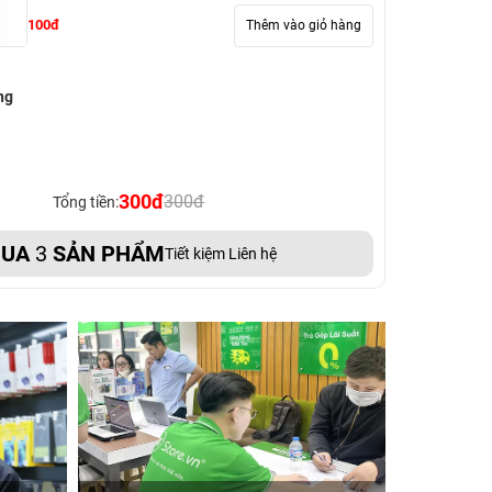
100đ
Thêm vào giỏ hàng
ng
300đ
300đ
Tổng tiền:
UA
3
SẢN PHẨM
Tiết kiệm Liên hệ