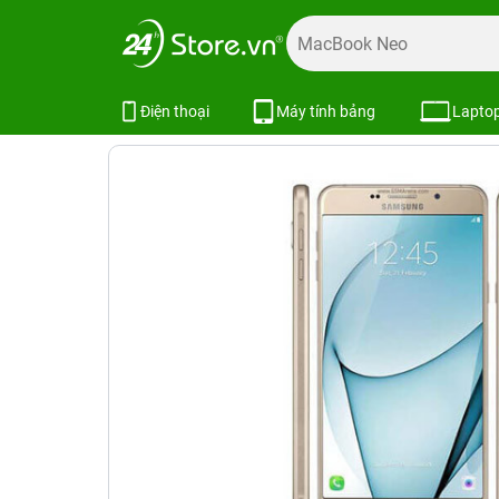
Trang chủ
Máy cũ giá rẻ
Samsung Cũ
Galaxy A Cũ
S
Samsung Galaxy A9 Pro - 2016 Cũ
Điện thoại
Máy tính bảng
Lapto