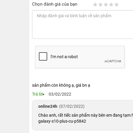
Chọn đánh giá của bạn
Đánh giá Samsung Galaxy A9 Pro - 2016 
Như đã phân tích ở trên,
Samsung Galaxy A9 Pro - 2
tầm giá cùng những trải nghiệm tuyệt vời mà nó mang l
tìm hiểu ngay sau đây.
Thiết kế Samsung Galaxy A9 Pro - 2016 C
sản phẩm còn không ạ, giá bn ạ
Các thiết kế của dòng Samsung Galaxy A luôn được 
Trả lời
03/02/2022
khoa” để các hãng điện thoại khác phân tích và học h
ngoại lệ. Sở hữu kích thước màn hình lên đến 6 inch
online24h
(07/02/2022)
những thế, chiếc smartphone này còn sở hữu thiết kế 
Chào anh, rất tiếc sản phẩm này bên em đang tạm
phẩm. Qua đó, sẽ khiến bạn không còn phải lo lắng khi đ
galaxy-s10-plus-cu-p5842
Thêm vào đó, chiếc điện thoại hiện đại này còn được 