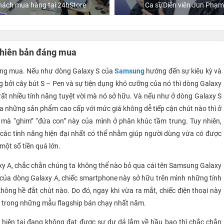
hách mua hàng tại 24hStore
Ca sĩ/Diễn viên Jun Phạm
Phiên bản đáng mua
áng mua. Nếu như dòng Galaxy S của
Samsung
hướng đến sự kiêu kỳ và
 bởi cây bút S – Pen và sự tiện dụng khó cưỡng của nó thì dòng Galaxy
 rất nhiều tính năng tuyệt vời mà nó sở hữu. Và nếu như ở dòng Galaxy S
a những sản phẩm cao cấp với mức giá không dễ tiếp cận chút nào thì ở
 mà “ghim” “đứa con” này của mình ở phân khúc tầm trung. Tuy nhiên,
các tính năng hiện đại nhất có thể nhằm giúp người dùng vừa có được
một số tiền quá lớn.
laxy A, chắc chắn chúng ta không thể nào bỏ qua cái tên Samsung Galaxy
của dòng Galaxy A, chiếc smartphone này sở hữu trên mình những tính
hông hề đắt chút nào. Do đó, ngay khi vừa ra mắt, chiếc điện thoại này
 trong những mẫu flagship bán chạy nhất năm.
hiện tại đang không đạt được sự dư dả lắm về hầu bao thì chắc chắn