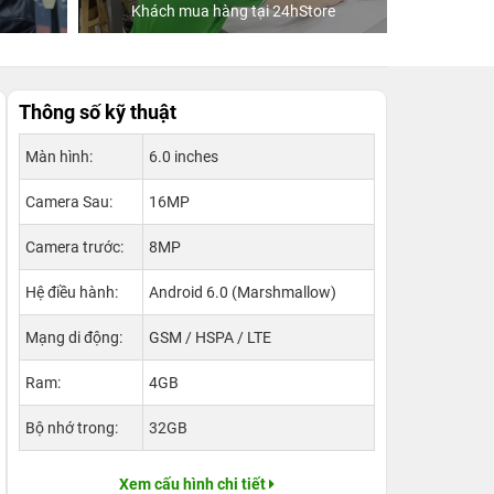
Khách mua hàng tại 24hStore
C
Thông số kỹ thuật
Màn hình:
6.0 inches
Camera Sau:
16MP
Camera trước:
8MP
Hệ điều hành:
Android 6.0 (Marshmallow)
Mạng di động:
GSM / HSPA / LTE
Ram:
4GB
Bộ nhớ trong:
32GB
Xem cấu hình chi tiết