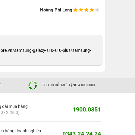
Hoàng Phi Long
store.vn/samsung-galaxy-s10-s10-plus/samsung-
I
THU CŨ ĐỔI MỚI TẶNG 4.000.000Đ
g đài mua hàng
1900.0351
0 - 22h00)
ch hàng doanh nghiệp
0343.24.24.24