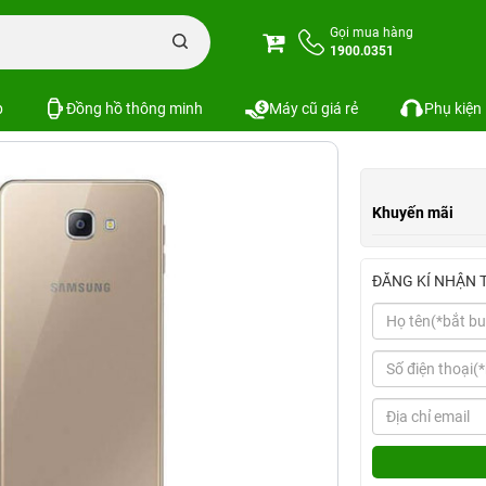
amsung Galaxy A9 Pro - 2016 Cũ 99%
Gọi mua hàng
1900.0351
 99%
2 đánh giá
Xem cấu hình
So sánh
p
Đồng hồ thông minh
Máy cũ giá rẻ
Phụ kiện
Khuyến mãi
ĐĂNG KÍ NHẬN 