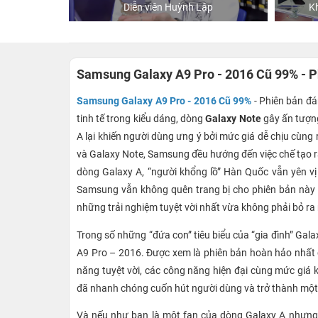
hStore
Diễn viên Huỳnh Lập
K
Samsung Galaxy A9 Pro - 2016 Cũ 99% - 
Samsung Galaxy A9 Pro - 2016 Cũ 99%
- Phiên bản đ
tinh tế trong kiểu dáng, dòng
Galaxy Note
gây ấn tượng
A lại khiến người dùng ưng ý bởi mức giá dễ chịu cùng
và Galaxy Note, Samsung đều hướng đến việc chế tạo r
dòng Galaxy A, “người khổng lồ” Hàn Quốc vẫn yên vị
Samsung vẫn không quên trang bị cho phiên bản này 
những trải nghiệm tuyệt vời nhất vừa không phải bỏ ra 
Trong số những “đứa con” tiêu biểu của “gia đình” Ga
A9 Pro – 2016. Được xem là phiên bản hoàn hảo nhất 
năng tuyệt vời, các công năng hiện đại cùng mức giá k
đã nhanh chóng cuốn hút người dùng và trở thành một
Và nếu như bạn là một fan của dòng Galaxy A nhưng 