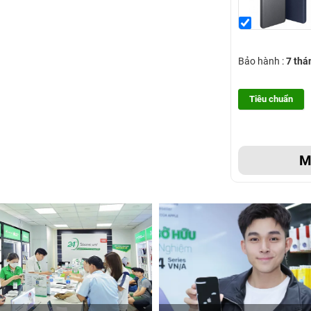
Bảo hành :
7 thá
Tiêu chuẩn
M