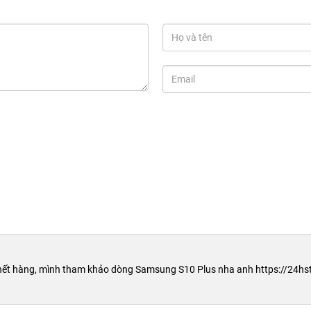
Cũ 99%
016 Cũ 99%
là một phiên bản cực kỳ đáng mua nếu xét đến chất lượng,
ại. Vậy thì phiên bản này sở hữu những tính năng gì đặc biệt? Hãy cùng
ũ 99% cực đã
xem là một trong những chuẩn mực xứng đáng được đưa vào “sách giáo
ỏi. Phiên bản Samsung Galaxy A9 Pro - 2016 này cũng không phải là một
 giúp người sử dụng có được những trải nghiệm tuyệt vời nhất. Không
khung kim loại nguyên khối giúp mang đến sự chắc chắn tối đa cho sản
 hết hàng, mình tham khảo dòng Samsung S10 Plus nha anh https://24h
iện thoại chẳng may bị va đập, rơi rớt hay chịu lực shock nữa.
tích hợp vô vàn tiện dụng như mở khoá bằng vân tay, microphone chuyên