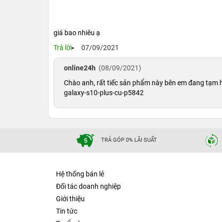
dụng chống ồn,… giúp bạn có thể cảm nhận được những đ
giá bao nhiêu ạ
Trả lời
07/09/2021
online24h
(08/09/2021)
Chào anh, rất tiếc sản phẩm này bên em đang tạm
galaxy-s10-plus-cu-p5842
TRẢ GÓP 0% LÃI SUẤT
Hệ thống bán lẻ
Đối tác doanh nghiệp
Giới thiệu
Tin tức