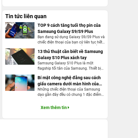
Tin tức liên quan
TOP 9 cách tăng tuổi thọ pin của
Samsung Galaxy S9/S9 Plus
Bạn đang sử dụng Galaxy S9/S9 Plus và
chiếc điện thoại của bạn cứ liên tục hết
pin? Bạn đang tìm cách để tăng tuổi thọ
13 thủ thuật cần biết về Samsung
pin của Galaxy S9/S9 Plus? Đây chính
Galaxy S10 Plus xách tay
là bài viết dành cho bạn.
Samsung Galaxy S10 Plus là một
flagship tối tân của Samsung. Thiết bị
này được nhà sản xuất Hàn Quốc đưa
Bí mật công nghệ đằng sau cách
vào những tính năng vô cùng hữu ích
giấu camera dưới màn hình của
nhằm tạo cho người dùng sự trải
nghiệm tốt nhất. Vậy bạn đã nắm được
Những chiếc điện thoại của Samsung
Samsung
hết những thủ thuật trên thiết bị này
dạo gần đây đều có chung 1 đặc điểm
chưa? Cùng 24hStore điểm qua để
nổi bật: được trang bị camera selfie ở
không bỏ sót bất kỳ thủ thuật thú vị nào
bên trong màn hình. Vậy làm thế nào để
Xem thêm tin
cả bạn nhé!
Samsung làm được điều đó và công
nghệ làm nên điểm nổi bật này là gì?
Hãy cùng 24hstore tìm hiểu công nghệ
có 1 không 2 này của Samsung nhé!