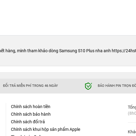
iều tuyệt vời nhất trên chiếc điện thoại của mình.
 hết hàng, mình tham khảo dòng Samsung S10 Plus nha anh https://24h
ĐỔI TRẢ MIỄN PHÍ TRONG 46 NGÀY
BẢO HÀNH PIN TRỌN ĐỜ
Chính sách hoàn tiền
Tổn
(8h0
Chính sách bảo hành
Chính sách đổi trả
Chính sách khui hộp sản phẩm Apple
Khá