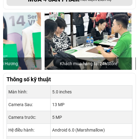
Khách mua hàng tại 24hStore
Hoa hậu 
Thông số kỹ thuật
Màn hình:
5.0 inches
Camera Sau:
13 MP
Camera trước:
5 MP
Hệ điều hành:
Android 6.0 (Marshmallow)