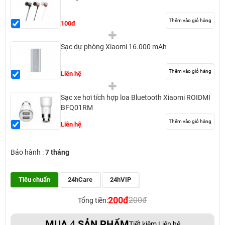
Thêm vào giỏ hàng
100đ
Sạc dự phòng Xiaomi 16.000 mAh
Thêm vào giỏ hàng
Liên hệ
Sạc xe hơi tích hợp loa Bluetooth Xiaomi ROIDMI
BFQ01RM
Thêm vào giỏ hàng
Liên hệ
Bảo hành :
7 tháng
Tiêu chuẩn
24hCare
24hVIP
200đ
200đ
Tổng tiền:
MUA
4
SẢN PHẨM
Tiết kiệm Liên hệ