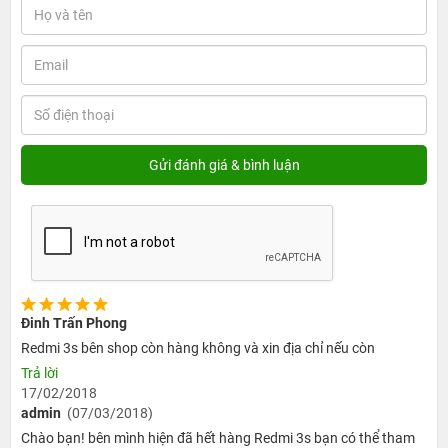
Ngoài thiết kế bên ngoài nguyên khối kim loại siêu đẹp giúp điện
thoại trở nên sang trong và lịch lãm thì màn hình
điện thoại
Đinh Trấn Phong
Xiaomi Redmi 3S Cũ 99%
cũng là một điểm cộng. Có tỷ lệ màn
Redmi 3s bên shop còn hàng không và xin địa chỉ nếu còn
hình 5 inch và có độ phân giải HD, ngoài ra còn sử dụng tấm nền
Trả lời
IPS- kích thước màn hình chuẩn nhất cho các mẫu
17/02/2018
smartphone giúp hiện thị hình ảnh cực nét và siêu đẹp tất nhiên
admin
(07/03/2018)
bạn sẽ cực kỳ hài lòng với màn hình của chiếc điện thoại này.
Chào bạn! bên mình hiện đã hết hàng Redmi 3s bạn có thể tham