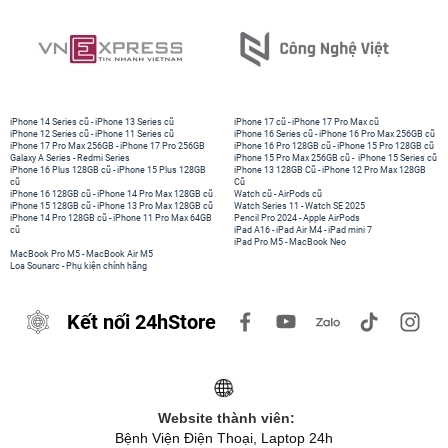
iPhone 14 Series cũ
-
iPhone 13 Series cũ
iPhone 17 cũ
-
iPhone 17 Pro Max cũ
iPhone 12 Series cũ
-
iPhone 11 Series cũ
iPhone 16 Series cũ
-
iPhone 16 Pro Max 256GB cũ
iPhone 17 Pro Max 256GB
-
iPhone 17 Pro 256GB
iPhone 16 Pro 128GB cũ
-
iPhone 15 Pro 128GB cũ
Galaxy A Series
-
Redmi Series
iPhone 15 Pro Max 256GB cũ
-
iPhone 15 Series cũ
iPhone 16 Plus 128GB cũ
-
iPhone 15 Plus 128GB
iPhone 13 128GB Cũ
-
iPhone 12 Pro Max 128GB
cũ
Cũ
iPhone 16 128GB cũ
-
iPhone 14 Pro Max 128GB cũ
Watch cũ
-
AirPods cũ
iPhone 15 128GB cũ
-
iPhone 13 Pro Max 128GB cũ
Watch Series 11
-
Watch SE 2025
iPhone 14 Pro 128GB cũ
-
iPhone 11 Pro Max 64GB
Pencil Pro 2024
-
Apple AirPods
cũ
iPad A16
-
iPad Air M4
-
iPad mini 7
iPad Pro M5
-
MacBook Neo
MacBook Pro M5
-
MacBook Air M5
Loa Sounarc
-
Phụ kiện chính hãng
Kết nối 24hStore
Website thành viên:
Bệnh Viện Điện Thoại, Laptop 24h