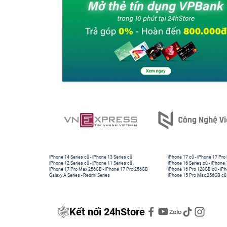
iPhone 14 Series cũ
-
iPhone 13 Series cũ
iPhone 17 cũ
-
iPhone 17 Pro
iPhone 12 Series cũ
-
iPhone 11 Series cũ
iPhone 16 Series cũ
-
iPhone 
iPhone 17 Pro Max 256GB
-
iPhone 17 Pro 256GB
iPhone 16 Pro 128GB cũ
-
iPh
Galaxy A Series
-
Redmi Series
iPhone 15 Pro Max 256GB cũ
Kết nối 24hStore