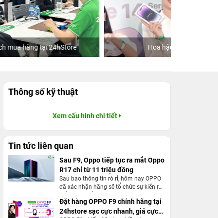
re
Hoa hậu Tiểu Vy
Khách
Thông số kỹ thuật
Xem cấu hình chi tiết
Tin tức liên quan
Sau F9, Oppo tiếp tục ra mắt Oppo
R17 chỉ từ 11 triệu đồng
Sau bao thông tin rò rỉ, hôm nay OPPO
đã xác nhận hãng sẽ tổ chức sự kiến ra
mắt sản phẩm mới tại Thượng Hải vào
Đặt hàng OPPO F9 chính hãng tại
ngày 23/8 sắp tới. Được biết, trong sự
24hstore sạc cực nhanh, giá cực
kiện này hãng sẽ chính thức trình làng