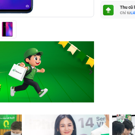
Thu cũ 
Chỉ từ
Li