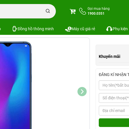
Gọi mua hàng
1900.0351
Xem cấu hình
So sánh
p
Đồng hồ thông minh
Máy cũ giá rẻ
Phụ kiện
Khuyến mãi
ĐĂNG KÍ NHẬN 