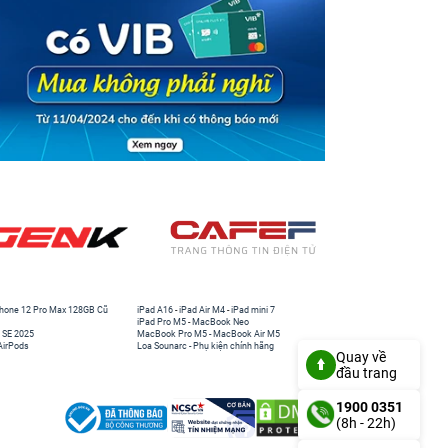
hone 12 Pro Max 128GB Cũ
iPad A16
-
iPad Air M4
-
iPad mini 7
iPad Pro M5
-
MacBook Neo
 SE 2025
MacBook Pro M5
-
MacBook Air M5
AirPods
Loa Sounarc
-
Phụ kiện chính hãng
Quay về
đầu trang
1900 0351
(8h - 22h)