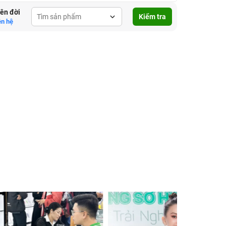
lên đời
Kiểm tra
ên hệ