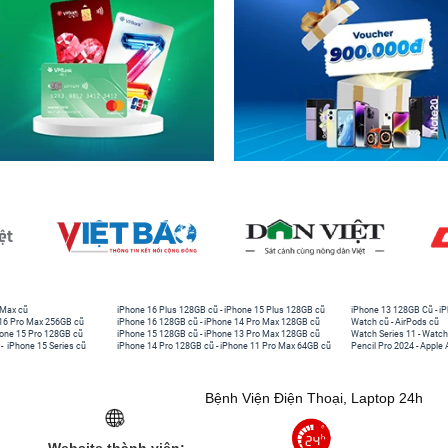
 Max cũ
iPhone 16 Plus 128GB cũ
-
iPhone 15 Plus 128GB cũ
iPhone 13 128GB Cũ
-
iP
16 Pro Max 256GB cũ
iPhone 16 128GB cũ
-
iPhone 14 Pro Max 128GB cũ
Watch cũ
-
AirPods cũ
one 15 Pro 128GB cũ
iPhone 15 128GB cũ
-
iPhone 13 Pro Max 128GB cũ
Watch Series 11
-
Watch
-
iPhone 15 Series cũ
iPhone 14 Pro 128GB cũ
-
iPhone 11 Pro Max 64GB cũ
Pencil Pro 2024
-
Apple 
Bệnh Viện Điện Thoại, Laptop 24h
Website thành viên: