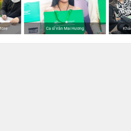
Ca sĩ Văn Mai Hương
Khách mua hàng tại 24hSto